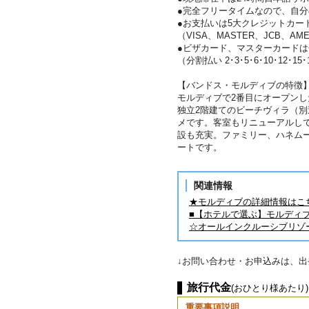
●完全フリータイムなので、自
●お支払いは5大クレジットカー
（VISA、MASTER、JCB、AME
●ビザカード、マスターカード
（分割払い 2･3･5･6･10･12･15
【バンドス・モルディブの特徴
モルディブで2番目にオープンし
独立2階建てのビーチヴィラ（
メです。客室もリニューアルし
設も充実。ファミリー、ハネム
ートです。
関連情報
★モルディブの詳細情報はこ
■【ホテルで選ぶ】モルディ
☆オールインクルーシブリゾ
↓お問い合わせ・お申込みは、
旅行代金
(おひとり様あたり)
重要事項説明