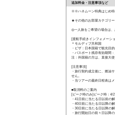
追加料金・注意事項など
※※ハネムーン特典はじめ特
★その他のお部屋カテゴリー
◎一人旅をご希望の場合は、
[渡航手続きインフォメーショ
＊モルディブ共和国
・ビザ：日本国籍で観光目的
・パスポート残存有効期間：
注：外国籍の方は、直接大使
[注意事項]
・旅行契約成立後に、燃油サ
せん。
・当ツアーの最終日程表はメ
■取消料のご案内
[ピーク時のみ]ピーク時：4/27～
・41日前に当たる日以前の
・40日前に当たる日以降の解
・30日前に当たる日以降の解
・旅行開始日の前々日以降の