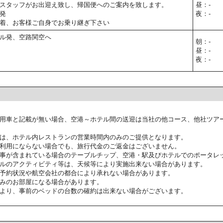
スタッフがお出迎え致し、帰国便へのご案内を致します。
昼：-
発
夜：-
着、お客様ご自身でお乗り継ぎ下さい
ル発、空路関空へ
朝：-
昼：-
夜：-
用車と記載が無い場合、空港～ホテル間の送迎は当社の他コース、他社ツア
は、ホテル内レストランの営業時間内のみのご提供となります。
利用にならない場合でも、旅行代金のご返金はございません。
事が含まれている場合のテーブルチップ、空港・駅及びホテルでのポータレ
ルのアクティビティ等は、天候等により実施出来ない場合があります。
予約状況や航空会社の都合により承れない場合があります。
みのお部屋になる場合があります。
より、事前のベッドの台数の確約は出来ない場合がございます。