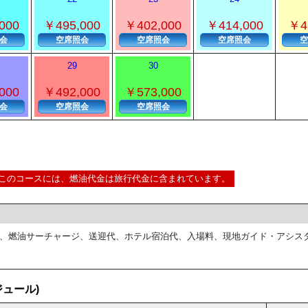
000
￥495,000
￥402,000
￥414,000
￥4
会
空席照会
空席照会
空席照会
空
29
30
000
￥492,000
￥573,000
会
空席照会
空席照会
このコースには、燃油代金は旅行代金に含まれています。
、燃油サーチャージ、送迎代、ホテル宿泊代、入場料、現地ガイド・アシス
ュール)