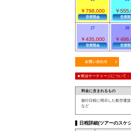
￥798,000
￥555,
空席照会
空席照
27
28
￥435,000
￥486,
空席照会
空席照
★燃油サーチャージについて：
料金に含まれるもの
旅行日程に明示した航空運賃
など
日程詳細(ツアーのスケジ