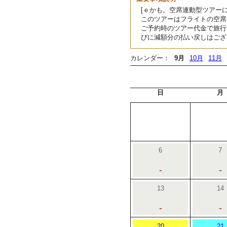
[ｅかも。空席連動型ツアーに
このツアーはフライトの空席
ご予約時のツアー代金で旅行
びに減額分の払い戻しはござ
カレンダー：
9月
10月
11月
日
月
6
7
-
-
13
14
-
-
20
21