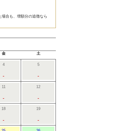
た場合も、増額分の追徴なら
金
土
4
5
-
-
11
12
-
-
18
19
-
-
25
26