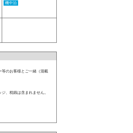
機中泊
ー等のお客様とご一緒（混載
ッジ、枕銭は含まれません。