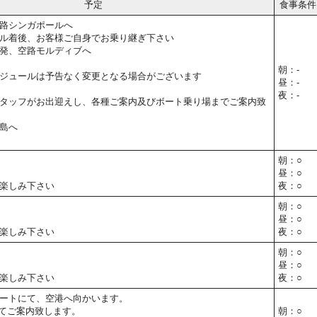
予定
食事条件
路シンガポールへ
ル着後、お客様ご自身でお乗り継ぎ下さい
発、空路モルディブへ
朝：-
ジュールは予告なく変更となる場合がございます
昼：-
夜：-
タッフがお出迎えし、各種ご案内及びボート乗り場までご案内致
島へ
朝：○
昼：○
楽しみ下さい
夜：○
朝：○
昼：○
楽しみ下さい
夜：○
朝：○
昼：○
楽しみ下さい
夜：○
ートにて、空港へ向かいます。
てご案内致します。
朝：○