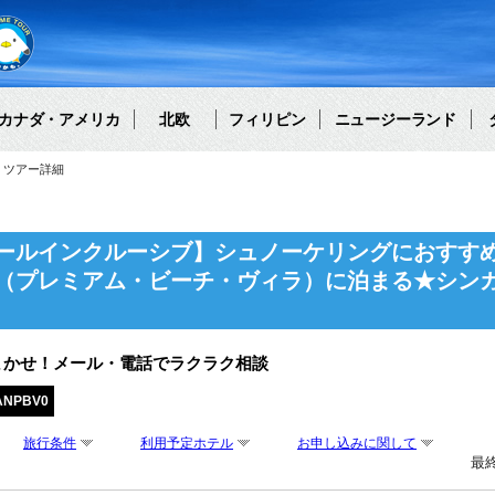
カナダ・アメリカ
北欧
フィリピン
ニュージーランド
ツアー詳細
ールインクルーシブ】シュノーケリングにおすす
（プレミアム・ビーチ・ヴィラ）に泊まる★シン
まかせ！メール・電話でラクラク相談
ANPBV0
旅行条件
利用予定ホテル
お申し込みに関して
最終