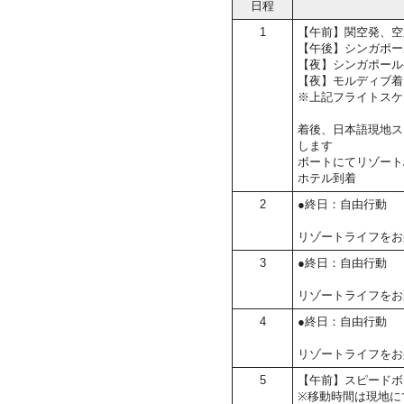
日程
1
【午前】関空発、空
【午後】シンガポー
【夜】シンガポール
【夜】モルディブ着
※上記フライトスケ
着後、日本語現地ス
します
ボートにてリゾート
ホテル到着
2
●終日：自由行動
リゾートライフをお
3
●終日：自由行動
リゾートライフをお
4
●終日：自由行動
リゾートライフをお
5
【午前】スピードボ
※移動時間は現地に