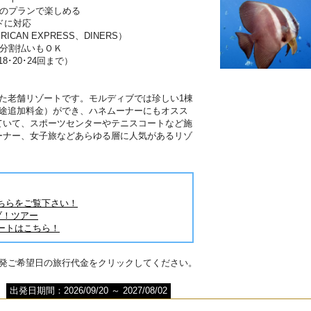
分のプランで楽しめる
ドに対応
RICAN EXPRESS、DINERS）
は分割払いもＯＫ
･18･20･24回まで）
】
た老舗リゾートです。モルディブでは珍しい1棟
別途追加料金）ができ、ハネムーナーにもオスス
ていて、スポーツセンターやテニスコートなど施
ーナー、女子旅などあらゆる層に人気があるリゾ
ちらをご覧下さい！
ブ！ツアー
ートはこちら！
出発ご希望日の旅行代金をクリックしてください。
出発日期間：2026/09/20 ～ 2027/08/02