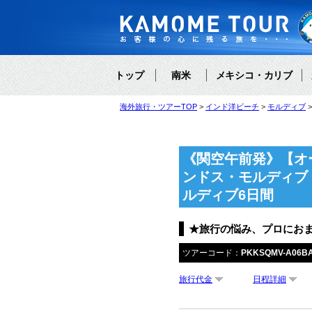
トップ
南米
メキシコ・カリブ
海外旅行・ツアーTOP
インド洋ビーチ
モルディブ
《関空午前発》【オ
ンドス・モルディブ
ルディブ6日間
★旅行の悩み、プロにお
ツアーコード：
PKKSQMV-A06B
旅行代金
日程詳細