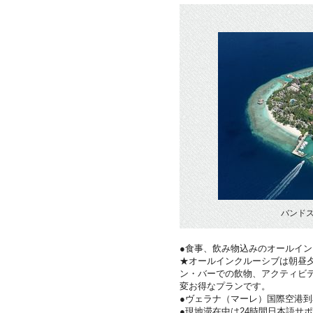
バンド
●食事、飲み物込みのオールイ
★オールインクルーシブは朝昼夕
ン・バーでの飲物、アクティビ
変お得なプランです。
●ヴェラナ（マーレ）国際空港
●現地滞在中は24時間日本語サ