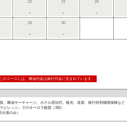
22
23
24
-
-
-
29
30
-
-
このコースには、燃油代金は旅行代金に含まれています。
賃、燃油サーチャージ、ホテル宿泊代、観光、送迎、旅行特別補償保険など
ラビレッジ」でのオーロラ観賞（3回）
月出発のみ）