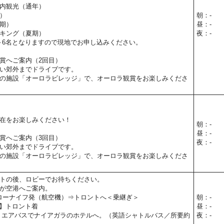
内観光（通年）
）
朝：-
期）
昼：-
キング（夏期）
夜：-
～6名となりますので現地でお申し込みください。
賞へご案内（2回目）
い郊外までドライブです。
の施設「オーロラビレッジ」で、オーロラ観賞をお楽しみくださ
在をお楽しみください！
朝：-
昼：-
賞へご案内（3回目）
夜：-
い郊外までドライブです。
の施設「オーロラビレッジ」で、オーロラ観賞をお楽しみくださ
トの後、ロビーでお待ちください。
が空港へご案内。
イエローナイフ発（航空機）⇒トロントへ＜乗継ぎ＞
朝：-
予定】トロント着
昼：-
 エアバスでナイアガラのホテルへ。（英語シャトルバス／所要約
夜：-