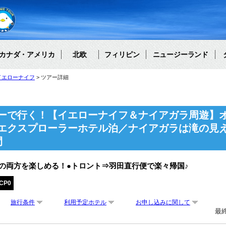
カナダ・アメリカ
北欧
フィリピン
ニュージーランド
イエローナイフ
ツアー詳細
ーで行く！【イエローナイフ＆ナイアガラ周遊】オ
エクスプローラーホテル泊／ナイアガラは滝の見
間
の両方を楽しめる！●トロント⇒羽田直行便で楽々帰国♪
CP0
旅行条件
利用予定ホテル
お申し込みに関して
最終