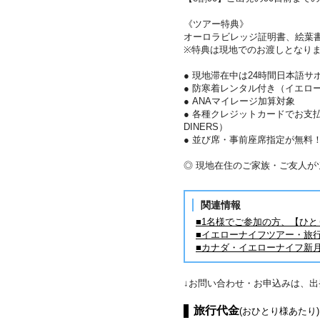
《ツアー特典》
オーロラビレッジ証明書、絵葉
※特典は現地でのお渡しとなり
● 現地滞在中は24時間日本語サ
● 防寒着レンタル付き（イエロ
● ANAマイレージ加算対象
● 各種クレジットカードでお支払い
DINERS）
● 並び席・事前座席指定が無料
◎ 現地在住のご家族・ご友人
関連情報
■1名様でご参加の方、【ひ
■イエローナイフツアー・旅
■カナダ・イエローナイフ新
↓お問い合わせ・お申込みは、
旅行代金
(おひとり様あたり)