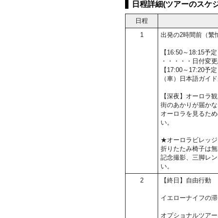
日程詳細(ツアーのスケジ
日程
1
出発の2時間前（繁
【16:50～18:
・・・・・日付変更
【17:00～17:2
（車）日本語ガイド
【深夜】オーロラ観
街のあかりが届かな
オーロラを見るため
い。
★オーロラビレッジ
折りたたみ椅子は無
記念撮影、三脚レン
い。
2
【終日】自由行動
イエローナイフの滞
オプショナルツアー