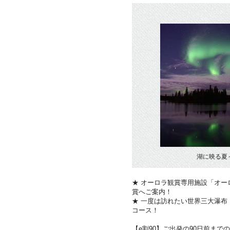
湖に映る夏
★ オーロラ観賞専用施設「オ
賞へご案内！
★ 一度は訪れたい世界三大瀑
コース！
【e割90】ご出発の90日前まで