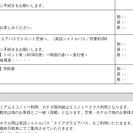
ン手続きをお願いします。
朝：-
昼：-
お楽しみください。
夜：-
 エアバスでトロント空港へ。（英語シャトルバス／所要約2時
朝：-
ン手続きをお願いします。
昼：-
5予定】トロント発（AC001便）⇒帰国の途へ＜直行便＞
夜：-
線通過・・・・・
予定】羽田着
朝：-
昼：-
夜：-
ミアムエコノミー利用、カナダ国内線はエコノミークラス利用となります。
観光は他のお客様とご一緒（混載）となります。空港・ホテルで他のお客様
ホテル間は英語シャトルバス「ナイアガラエアバス」をご利用いただきます
最終日程表にてご案内させていただきます。