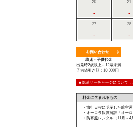
20
21
-
-
27
28
-
-
幼児・子供代金
出発時2歳以上～12歳未満
子供値引き額：10,000円
★燃油サーチャージについて：
料金に含まれるもの
・旅行日程に明示した航空運
・オーロラ観賞施設「オーロ
・防寒服レンタル（11月～4