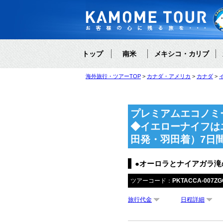
トップ
南米
メキシコ・カリブ
海外旅行・ツアーTOP
カナダ・アメリカ
カナダ
プレミアムエコノミ
◆イエローナイフは
田発・羽田着）7日
●オーロラとナイアガラ滝
ツアーコード：
PKTACCA-007ZG
旅行代金
日程詳細