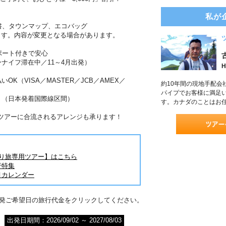
私が
書、タウンマップ、エコバッグ
ます。内容が変更となる場合があります。
ポート付きで安心
ーナイフ滞在中／11～4月出発）
H
OK（VISA／MASTER／JCB／AMEX／
約10年間の現地手配会
パイプでお客様に満足
！（日本発着国際線区間）
す。カナダのことはお
がツアーに合流されるアレンジも承ります！
とり旅専用ツアー】はこちら
行特集
月カレンダー
出発ご希望日の旅行代金をクリックしてください。
出発日期間：2026/09/02 ～ 2027/08/03