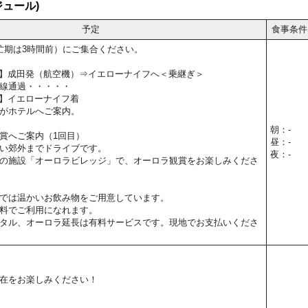
ュール)
予定
食事条件
忙期は3時間前）にご集合ください。
15予定】成田発（航空機）⇒イエローナイフへ＜乗継ぎ＞
線通過・・・・・
0予定】イエローナイフ着
がホテルへご案内。
朝：-
賞へご案内（1回目）
昼：-
い郊外までドライブです。
夜：-
の施設「オーロラビレッジ」で、オーロラ観賞をお楽しみくださ
では温かいお飲み物をご用意しています。
料でご利用になれます。
タル、オーロラ延長は有料サービスです。現地でお支払いくださ
在をお楽しみください！