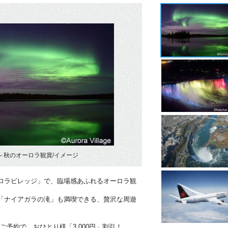
～秋のオーロラ観賞/イメージ
ーロラビレッジ」で、臨場感あふれるオーロラ観
布「ナイアガラの滝」も満喫できる、贅沢な周遊
のご予約で、おひとり様「3,000円」割引！