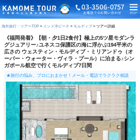
海外旅行・ツアーTOP
インド洋ビーチ
モルディブ
ツアー詳細
《福岡発着》【朝・夕1日2食付】極上の5ツ星モダンラ
グジュアリー♪ユネスコ保護区の海に浮かぶ194平米の
広さの ウェスティン・モルディブ・ミリアンドゥ（オ
ーバー・ウォーター・ヴィラ・プール）に泊まる♪シン
ガポール航空で行くモルディブ7日間
★旅行の悩み、プロにおまかせ！メール・電話でラクラク相談