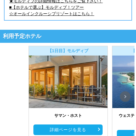
★モルディブの詳細情報はこちらをご覧下さい！
■【ホテルで選ぶ】モルディブ！ツアー
☆オールインクルーシブリゾートはこちら！
利用予定ホテル
【1日目】モルディブ
【
サマン・ホスト
ウェステ
詳細ページを見る