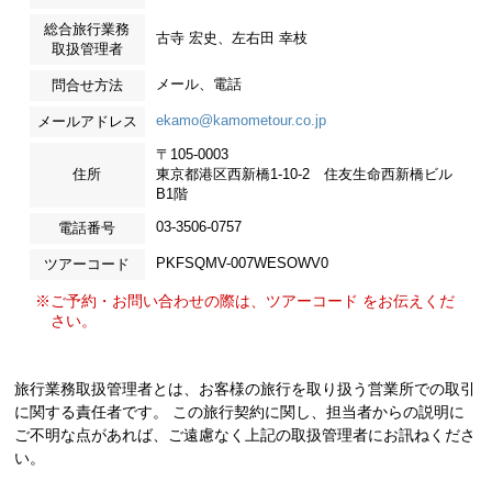
総合旅行業務
古寺 宏史、左右田 幸枝
取扱管理者
メール、電話
問合せ方法
ekamo@kamometour.co.jp
メールアドレス
〒105-0003
住所
東京都港区西新橋1-10-2 住友生命西新橋ビル
B1階
03-3506-0757
電話番号
PKFSQMV-007WESOWV0
ツアーコード
※ご予約・お問い合わせの際は、ツアーコード をお伝えくだ
さい。
旅行業務取扱管理者とは、お客様の旅行を取り扱う営業所での取引
に関する責任者です。 この旅行契約に関し、担当者からの説明に
ご不明な点があれば、ご遠慮なく上記の取扱管理者にお訊ねくださ
い。