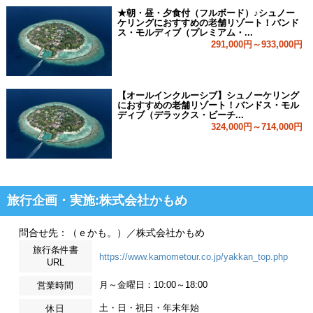
★朝・昼・夕食付（フルボード）♪シュノー
ケリングにおすすめの老舗リゾート！バンド
ス・モルディブ（プレミアム・...
291,000円～933,000円
【オールインクルーシブ】シュノーケリング
におすすめの老舗リゾート！バンドス・モル
ディブ（デラックス・ビーチ...
324,000円～714,000円
旅行企画・実施:株式会社かもめ
問合せ先：（ｅかも。）／株式会社かもめ
旅行条件書
https://www.kamometour.co.jp/yakkan_top.php
URL
月～金曜日：10:00～18:00
営業時間
土・日・祝日・年末年始
休日