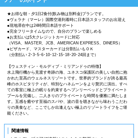
★お得な朝・夕1日2食付(飲み物は別料金)プランです。
●ヴェラナ（マーレ）国際空港到着時に日本語スタッフのお出迎え
●現地滞在中は24時間日本語サポート
●完全フリータイムなので、自分のプランで楽しめる
●お支払いは5大クレジットカードに対応
（VISA、MASTER、JCB、AMERICAN EXPRESS、DINERS）
●ビザカード、マスターカードは分割払いもＯＫ
（分割払い 2･3･5･6･10･12･15･18･20･24回まで）
【ウェスティン・モルディブ・ミリアンドゥの特徴】
水上飛行機から見渡す奇跡の海、ユネスコ保護区の美しい自然に抱
かれた至高のウェルネスリゾートです。世界的ブランドが誇る最高
峰のホスピタリティが、特別なハネムーンをより贅沢に演出。すべ
ての客室に極上の眠りを約束するヘブンリーベッドとプライベート
プールを完備し、二人きりのプライベートな時間を優雅に満たしま
す。五感を癒やす至福のスパや、波の音を聴きながら味わうこだわ
りの美食など、ここでしか出逢えない極上のリゾートライフをご堪
能ください。
関連情報