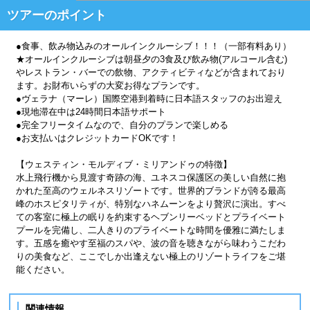
ツアーのポイント
●食事、飲み物込みのオールインクルーシブ！！！（一部有料あり）
★オールインクルーシブは朝昼夕の3食及び飲み物(アルコール含む)
やレストラン・バーでの飲物、アクティビティなどが含まれており
ます。お財布いらずの大変お得なプランです。
●ヴェラナ（マーレ）国際空港到着時に日本語スタッフのお出迎え
●現地滞在中は24時間日本語サポート
●完全フリータイムなので、自分のプランで楽しめる
●お支払いはクレジットカードOKです！
【ウェスティン・モルディブ・ミリアンドゥの特徴】
水上飛行機から見渡す奇跡の海、ユネスコ保護区の美しい自然に抱
かれた至高のウェルネスリゾートです。世界的ブランドが誇る最高
峰のホスピタリティが、特別なハネムーンをより贅沢に演出。すべ
ての客室に極上の眠りを約束するヘブンリーベッドとプライベート
プールを完備し、二人きりのプライベートな時間を優雅に満たしま
す。五感を癒やす至福のスパや、波の音を聴きながら味わうこだわ
りの美食など、ここでしか出逢えない極上のリゾートライフをご堪
能ください。
関連情報