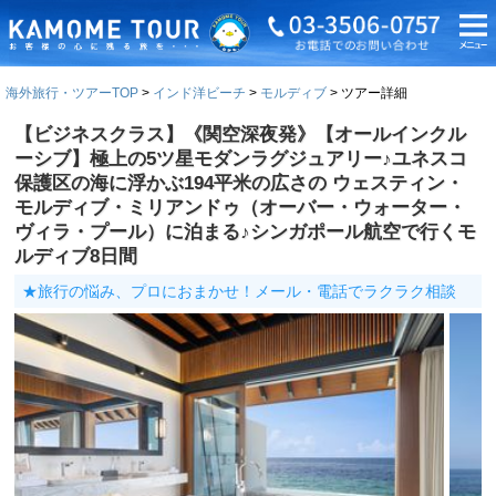
海外旅行・ツアーTOP
インド洋ビーチ
モルディブ
ツアー詳細
【ビジネスクラス】《関空深夜発》【オールインクル
ーシブ】極上の5ツ星モダンラグジュアリー♪ユネスコ
保護区の海に浮かぶ194平米の広さの ウェスティン・
モルディブ・ミリアンドゥ（オーバー・ウォーター・
ヴィラ・プール）に泊まる♪シンガポール航空で行くモ
ルディブ8日間
★旅行の悩み、プロにおまかせ！メール・電話でラクラク相談