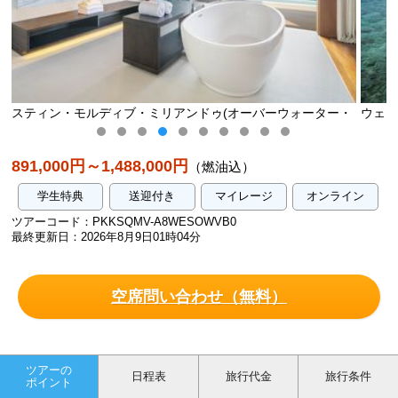
ーバーウォーター・
ウェスティン・モルディブ・ミリアンドゥ(オーバ
ヴィラ・プール)／イメージ
891,000円～1,488,000円
（燃油込）
学生特典
送迎付き
マイレージ
オンライン
ツアーコード：PKKSQMV-A8WESOWVB0
最終更新日：2026年8月9日01時04分
空席問い合わせ（無料）
ツアーの
日程表
旅行代金
旅行条件
ポイント