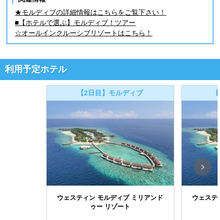
★モルディブの詳細情報はこちらをご覧下さい！
■【ホテルで選ぶ】モルディブ！ツアー
☆オールインクルーシブリゾートはこちら！
利用予定ホテル
【2日目】モルディブ
【
ウェスティン モルディブ ミリアンド
ウェステ
ゥー リゾート