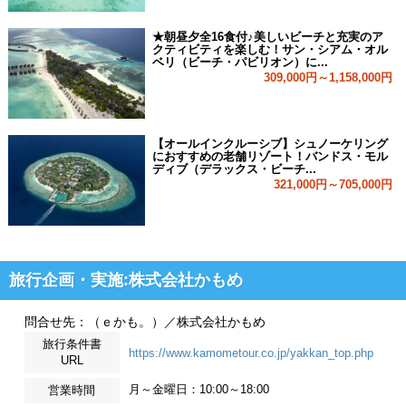
★朝昼夕全16食付♪美しいビーチと充実のア
クティビティを楽しむ！サン・シアム・オル
ベリ（ビーチ・パビリオン）に...
309,000円～1,158,000円
【オールインクルーシブ】シュノーケリング
におすすめの老舗リゾート！バンドス・モル
ディブ（デラックス・ビーチ...
321,000円～705,000円
旅行企画・実施:株式会社かもめ
問合せ先：（ｅかも。）／株式会社かもめ
旅行条件書
https://www.kamometour.co.jp/yakkan_top.php
URL
月～金曜日：10:00～18:00
営業時間