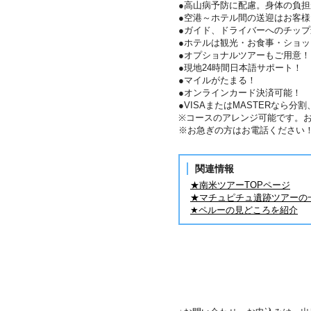
●高山病予防に配慮。身体の負
●空港～ホテル間の送迎はお客
●ガイド、ドライバーへのチップ
●ホテルは観光・お食事・ショ
●オプショナルツアーもご用意！
●現地24時間日本語サポート！
●マイルがたまる！
●オンラインカード決済可能！
●VISAまたはMASTERなら
※コースのアレンジ可能です。
※お急ぎの方はお電話ください
関連情報
★南米ツアーTOPページ
★マチュピチュ遺跡ツアーの
★ペルーの見どころを紹介