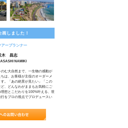
企画しました！
ツアープランナー
並木 昌志
ASASHI NAMIKI
をのむ大自然まで、一生物の感動が
たちは、お客様が主役のオーダーメ
ます。「あの絶景が見たい」「この
など、どんなわがままもお気軽にご
理想とこだわりを100%叶える、世
旅行をプロの視点でプロデュースい