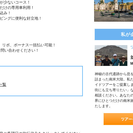
担が少ないコース！
様だけの専用車利用！
込み！
ッピングに便利な好立地！
私が
分割、リボ、ボーナス一括払い可能！
お問い合わせください！
！
M
神秘の古代遺跡から息
詰まった南米大陸。私
一覧
イドツアーをご提案し
街にも立ち寄りたい」
相談ください。あなたの
界にひとつだけの南米
たします。