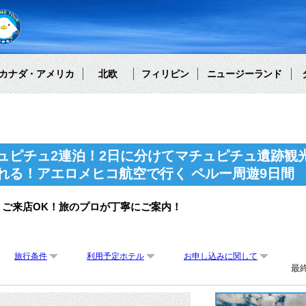
カナダ・アメリカ
北欧
フィリピン
ニュージーランド
ュピチュ2連泊！2日に分けてマチュピチュ遺跡観
れる！アエロメヒコ航空で行く ペルー周遊9日間
・ご来店OK！旅のプロが丁寧にご案内！
旅行条件
利用予定ホテル
お申し込みに関して
最終