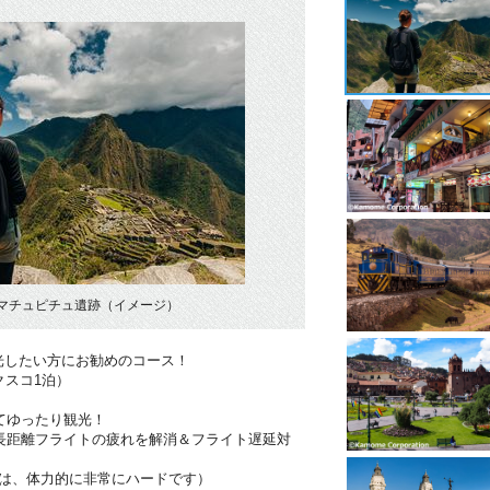
マチュピチュ遺跡（イメージ）
光したい方にお勧めのコース！
クスコ1泊）
てゆったり観光！
長距離フライトの疲れを解消＆フライト遅延対
のは、体力的に非常にハードです）