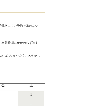
示価格にてご予約を承れない
、出発時期にかかわらず速や
いたしかねますので、あらかじ
金
土
1
-