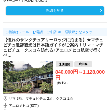
ツアーコード：PKTAMPE-09JA1
詳細を見る
ご相談はメール・お電話・ご来店OK！経験豊かなスタッ…
【憧れのサンクチュアリーロッジに泊まる】★マチュ
ピチュ遺跡観光は日本語ガイドがご案内！リマ・マチ
ュピチュ・クスコを訪れる♪アエロメヒコ航空で行く
ペ…
10
成田発
日間
840,000円～1,128,000
円
（燃油込）
リマ 3泊、マチュピチュ 2泊、クスコ 1泊
アエロメヒコ(指定)