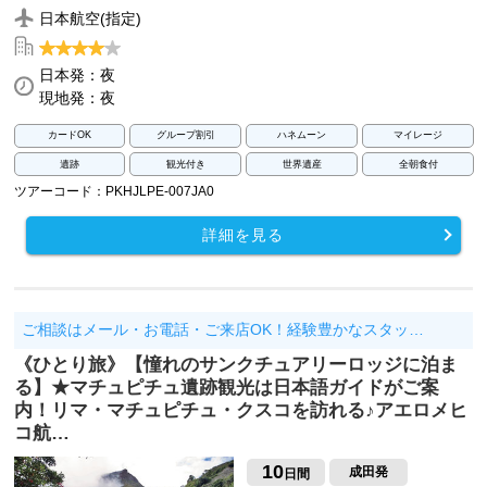
日本航空(指定)
日本発：夜
現地発：夜
カードOK
グループ割引
ハネムーン
マイレージ
遺跡
観光付き
世界遺産
全朝食付
ツアーコード：PKHJLPE-007JA0
詳細を見る
ご相談はメール・お電話・ご来店OK！経験豊かなスタッ…
《ひとり旅》【憧れのサンクチュアリーロッジに泊ま
る】★マチュピチュ遺跡観光は日本語ガイドがご案
内！リマ・マチュピチュ・クスコを訪れる♪アエロメヒ
コ航…
10
成田発
日間