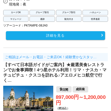
現地発：夜
カードOK
グループ割引
グループ割引
ハネムーン
マイレージ
遺跡
観光付き
世界遺産
ツアーコード：PKTAMPE-08JA0
詳細を見る
ご相談はメール・お電話・ご来店OK！経験豊かなスタッ…
【すべて日本語ガイドがご案内】★厳選美食レストラ
ンでお食事満喫！4つ星ホテル利用！リマ・ナスカ・マ
チュピチュ・クスコを訪れる♪アエロメヒコ航空で行
く…
9
成田発
日間
897,000円～1,200,000
円
（燃油込）