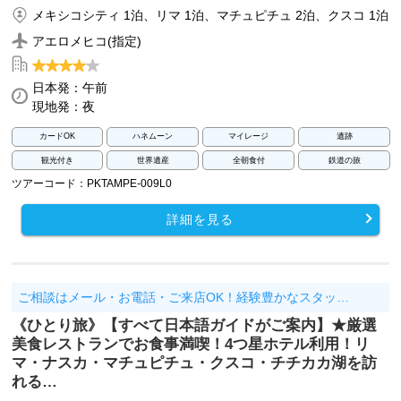
メキシコシティ 1泊、リマ 1泊、マチュピチュ 2泊、クスコ 1泊
アエロメヒコ(指定)
日本発：午前
現地発：夜
カードOK
ハネムーン
マイレージ
遺跡
観光付き
世界遺産
全朝食付
鉄道の旅
ツアーコード：PKTAMPE-009L0
詳細を見る
ご相談はメール・お電話・ご来店OK！経験豊かなスタッ…
《ひとり旅》【すべて日本語ガイドがご案内】★厳選
美食レストランでお食事満喫！4つ星ホテル利用！リ
マ・ナスカ・マチュピチュ・クスコ・チチカカ湖を訪
れる…