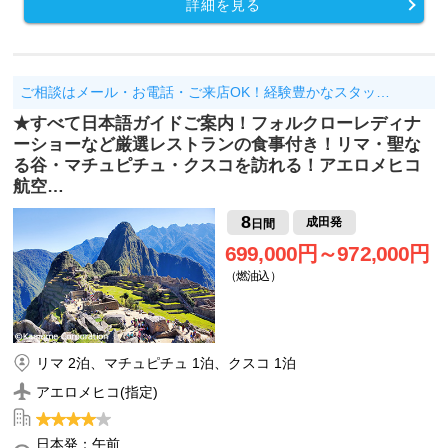
詳細を見る
ご相談はメール・お電話・ご来店OK！経験豊かなスタッ…
★すべて日本語ガイドご案内！フォルクローレディナ
ーショーなど厳選レストランの食事付き！リマ・聖な
る谷・マチュピチュ・クスコを訪れる！アエロメヒコ
航空…
8
成田発
日間
699,000円～972,000円
（燃油込）
リマ 2泊、マチュピチュ 1泊、クスコ 1泊
アエロメヒコ(指定)
日本発：午前