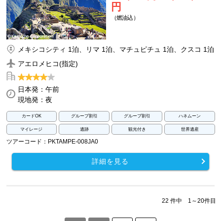
円
（燃油込）
メキシコシティ 1泊、リマ 1泊、マチュピチュ 1泊、クスコ 1泊
アエロメヒコ(指定)
日本発：午前
現地発：夜
カードOK
グループ割引
グループ割引
ハネムーン
マイレージ
遺跡
観光付き
世界遺産
ツアーコード：PKTAMPE-008JA0
詳細を見る
22 件中 1～20件目