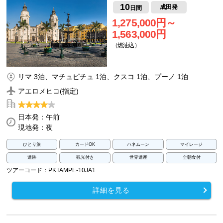
10
成田発
日間
1,275,000円～
1,563,000円
（燃油込）
リマ 3泊、マチュピチュ 1泊、クスコ 1泊、プーノ 1泊
アエロメヒコ(指定)
日本発：午前
現地発：夜
ひとり旅
カードOK
ハネムーン
マイレージ
遺跡
観光付き
世界遺産
全朝食付
ツアーコード：PKTAMPE-10JA1
詳細を見る