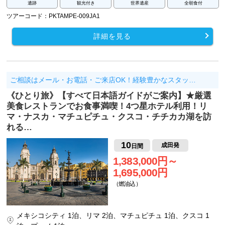
遺跡
観光付き
世界遺産
全朝食付
ツアーコード：PKTAMPE-009JA1
詳細を見る
ご相談はメール・お電話・ご来店OK！経験豊かなスタッ…
《ひとり旅》【すべて日本語ガイドがご案内】★厳選
美食レストランでお食事満喫！4つ星ホテル利用！リ
マ・ナスカ・マチュピチュ・クスコ・チチカカ湖を訪
れる…
10
成田発
日間
1,383,000円～
1,695,000円
（燃油込）
メキシコシティ 1泊、リマ 2泊、マチュピチュ 1泊、クスコ 1