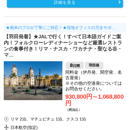
詳細を見る
★南米のプロが丁寧にご対応！★現地オフィスの万全サポ…
【羽田発着】★JALで行く！すべて日本語ガイドご案
内！フォルクローレディナーショーなど厳選レストラ
ンの食事付き！リマ・ナスカ・ワカチナ・聖なる谷・
マ…
8
羽田発
日間
同料金（伊丹発、関空発、名
古屋発）
※その他の空港発については
お問合せください。
930,800円～1,068,800
円
（燃油込）
リマ 2泊、マチュピチュ 1泊、クスコ 1泊
日本航空(指定)