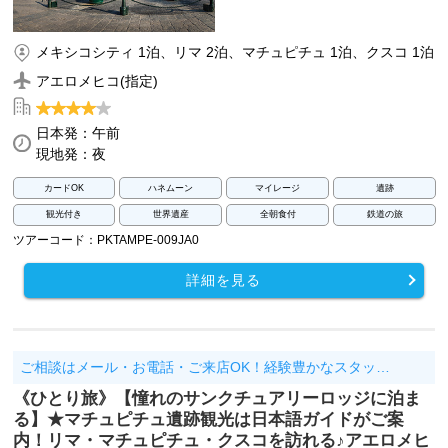
メキシコシティ 1泊、リマ 2泊、マチュピチュ 1泊、クスコ 1泊
アエロメヒコ(指定)
日本発：午前
現地発：夜
カードOK
ハネムーン
マイレージ
遺跡
観光付き
世界遺産
全朝食付
鉄道の旅
ツアーコード：PKTAMPE-009JA0
詳細を見る
ご相談はメール・お電話・ご来店OK！経験豊かなスタッ…
《ひとり旅》【憧れのサンクチュアリーロッジに泊ま
る】★マチュピチュ遺跡観光は日本語ガイドがご案
内！リマ・マチュピチュ・クスコを訪れる♪アエロメヒ