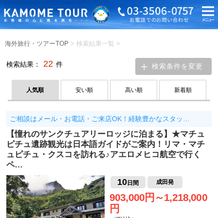
海外旅行・ツアーTOP
> 検索結果一覧
>
22
検索結果：
件
検索条件を変更
人気順
安い順
高い順
新着順
ご相談はメール・お電話・ご来店OK！経験豊かなスタッ…
【憧れのサンクチュアリーロッジに泊まる】★マチュ
ピチュ遺跡観光は日本語ガイドがご案内！リマ・マチ
ュピチュ・クスコを訪れる♪アエロメヒコ航空で行く
ペ…
10
成田発
日間
903,000円～1,218,000
円