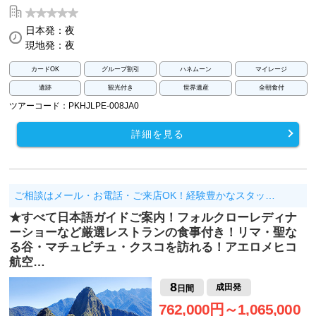
日本発：夜
現地発：夜
カードOK
グループ割引
ハネムーン
マイレージ
遺跡
観光付き
世界遺産
全朝食付
ツアーコード：PKHJLPE-008JA0
詳細を見る
ご相談はメール・お電話・ご来店OK！経験豊かなスタッ…
★すべて日本語ガイドご案内！フォルクローレディナ
ーショーなど厳選レストランの食事付き！リマ・聖な
る谷・マチュピチュ・クスコを訪れる！アエロメヒコ
航空…
8
成田発
日間
762,000円～1,065,000