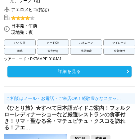
泊、プーノ 1泊
アエロメヒコ(指定)
日本発：午前
現地発：夜
ひとり旅
カードOK
ハネムーン
マイレージ
遺跡
観光付き
世界遺産
全朝食付
ツアーコード：PKTAMPE-010JA1
詳細を見る
ご相談はメール・お電話・ご来店OK！経験豊かなスタッ…
《ひとり旅》★すべて日本語ガイドご案内！フォルク
ローレディナーショーなど厳選レストランの食事付
き！リマ・聖なる谷・マチュピチュ・クスコを訪れ
る！アエ…
8
成田発