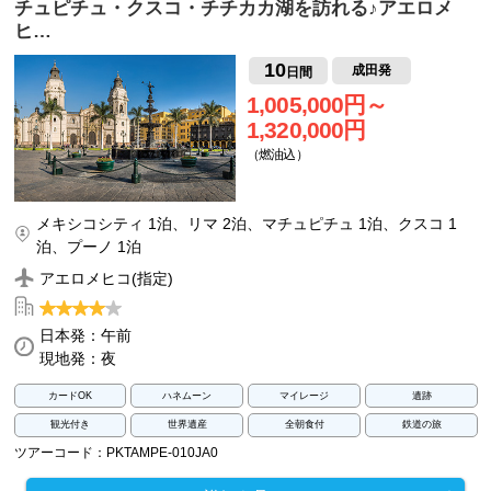
チュピチュ・クスコ・チチカカ湖を訪れる♪アエロメ
ヒ…
10
成田発
日間
1,005,000円～
1,320,000円
（燃油込）
メキシコシティ 1泊、リマ 2泊、マチュピチュ 1泊、クスコ 1
泊、プーノ 1泊
アエロメヒコ(指定)
日本発：午前
現地発：夜
カードOK
ハネムーン
マイレージ
遺跡
観光付き
世界遺産
全朝食付
鉄道の旅
ツアーコード：PKTAMPE-010JA0