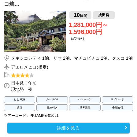
コ航…
10
成田発
日間
1,281,000円～
1,596,000円
（燃油込）
メキシコシティ 1泊、リマ 2泊、マチュピチュ 2泊、クスコ 1泊
アエロメヒコ(指定)
日本発：午前
現地発：夜
ひとり旅
カードOK
ハネムーン
マイレージ
遺跡
観光付き
世界遺産
全朝食付
ツアーコード：PKTAMPE-010L1
詳細を見る