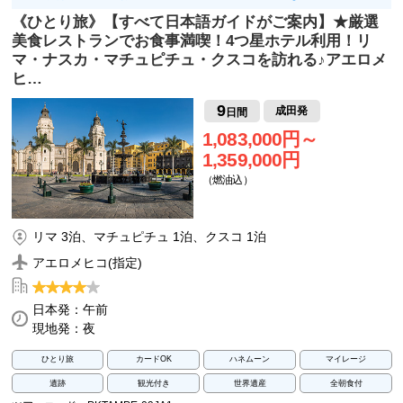
《ひとり旅》【すべて日本語ガイドがご案内】★厳選
美食レストランでお食事満喫！4つ星ホテル利用！リ
マ・ナスカ・マチュピチュ・クスコを訪れる♪アエロメ
ヒ…
9
成田発
日間
1,083,000円～
1,359,000円
（燃油込）
リマ 3泊、マチュピチュ 1泊、クスコ 1泊
アエロメヒコ(指定)
日本発：午前
現地発：夜
ひとり旅
カードOK
ハネムーン
マイレージ
遺跡
観光付き
世界遺産
全朝食付