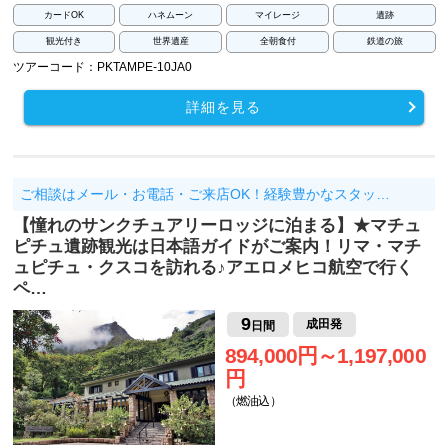
カードOK
ハネムーン
マイレージ
遺跡
観光付き
世界遺産
全朝食付
鉄道の旅
ツアーコード：PKTAMPE-10JA0
詳細を見る
ご相談はメール・お電話・ご来店OK！経験豊かなスタッ…
【憧れのサンクチュアリーロッジに泊まる】★マチュ
ピチュ遺跡観光は日本語ガイドがご案内！リマ・マチ
ュピチュ・クスコを訪れる♪アエロメヒコ航空で行く
ペ…
9
成田発
日間
894,000円～1,197,000
円
（燃油込）