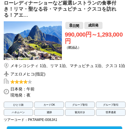
ローレディナーショーなど厳選レストランの食事付
き！リマ・聖なる谷・マチュピチュ・クスコを訪れ
る！アエ…
8
成田発
日間
990,000円～1,293,000
円
（燃油込）
メキシコシティ 1泊、リマ 1泊、マチュピチュ 1泊、クスコ 1泊
アエロメヒコ(指定)
日本発：午前
現地発：夜
ひとり旅
カードOK
グループ割引
グループ割引
ハネムーン
遺跡
観光付き
世界遺産
ツアーコード：PKTAMPE-008JA1