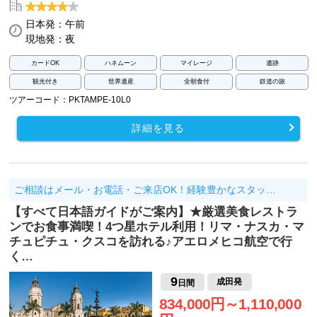
日本発：午前
現地発：夜
カードOK
ハネムーン
マイレージ
遺跡
観光付き
世界遺産
全朝食付
鉄道の旅
ツアーコード：PKTAMPE-10L0
詳細を見る
ご相談はメール・お電話・ご来店OK！経験豊かなスタッ…
【すべて日本語ガイドがご案内】★厳選美食レストラ
ンでお食事満喫！4つ星ホテル利用！リマ・ナスカ・マ
チュピチュ・クスコを訪れる♪アエロメヒコ航空で行
く…
9
成田発
日間
834,000円～1,110,000