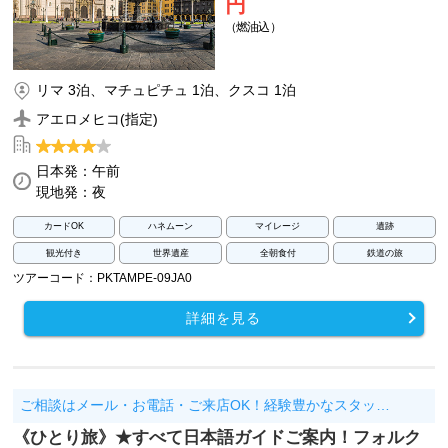
円
（燃油込）
リマ 3泊、マチュピチュ 1泊、クスコ 1泊
アエロメヒコ(指定)
日本発：午前
現地発：夜
カードOK
ハネムーン
マイレージ
遺跡
観光付き
世界遺産
全朝食付
鉄道の旅
ツアーコード：PKTAMPE-09JA0
詳細を見る
ご相談はメール・お電話・ご来店OK！経験豊かなスタッ…
《ひとり旅》★すべて日本語ガイドご案内！フォルク