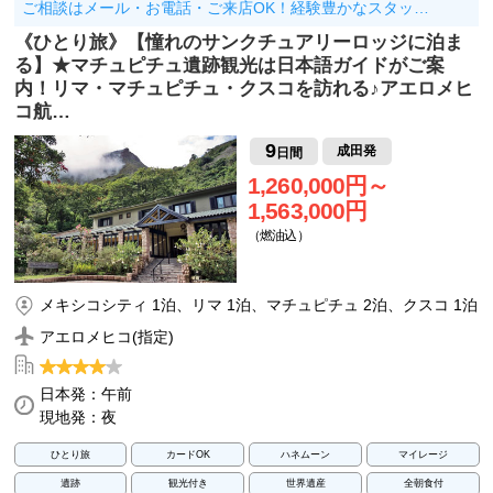
ご相談はメール・お電話・ご来店OK！経験豊かなスタッ…
《ひとり旅》【憧れのサンクチュアリーロッジに泊ま
る】★マチュピチュ遺跡観光は日本語ガイドがご案
内！リマ・マチュピチュ・クスコを訪れる♪アエロメヒ
コ航…
9
成田発
日間
1,260,000円～
1,563,000円
（燃油込）
メキシコシティ 1泊、リマ 1泊、マチュピチュ 2泊、クスコ 1泊
アエロメヒコ(指定)
日本発：午前
現地発：夜
ひとり旅
カードOK
ハネムーン
マイレージ
遺跡
観光付き
世界遺産
全朝食付