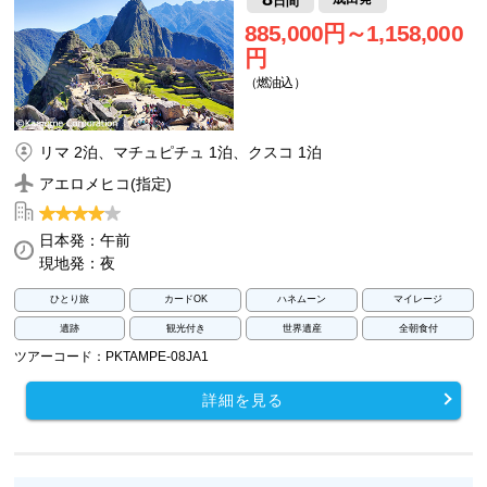
日間
885,000円～1,158,000
円
（燃油込）
リマ 2泊、マチュピチュ 1泊、クスコ 1泊
アエロメヒコ(指定)
日本発：午前
現地発：夜
ひとり旅
カードOK
ハネムーン
マイレージ
遺跡
観光付き
世界遺産
全朝食付
ツアーコード：PKTAMPE-08JA1
詳細を見る