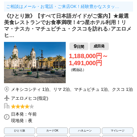
ご相談はメール・お電話・ご来店OK！経験豊かなスタッ…
《ひとり旅》【すべて日本語ガイドがご案内】★厳選
美食レストランでお食事満喫！4つ星ホテル利用！リ
マ・ナスカ・マチュピチュ・クスコを訪れる♪アエロメ
ヒ…
9
成田発
日間
1,188,000円～
1,491,000円
（燃油込）
メキシコシティ 1泊、リマ 2泊、マチュピチュ 1泊、クスコ 1泊
アエロメヒコ(指定)
日本発：午前
現地発：夜
ひとり旅
カードOK
ハネムーン
マイレージ