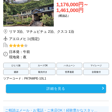
1,176,000円～
1,461,000円
（燃油込）
リマ 3泊、マチュピチュ 2泊、クスコ 1泊
アエロメヒコ(指定)
日本発：午前
現地発：夜
ひとり旅
カードOK
ハネムーン
マイレージ
遺跡
観光付き
世界遺産
全朝食付
ツアーコード：PKTAMPE-10L1
詳細を見る
ご相談はメール・お電話・ご来店OK！経験豊かなスタッ…