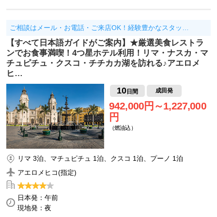
ご相談はメール・お電話・ご来店OK！経験豊かなスタッ…
【すべて日本語ガイドがご案内】★厳選美食レストラ
ンでお食事満喫！4つ星ホテル利用！リマ・ナスカ・マ
チュピチュ・クスコ・チチカカ湖を訪れる♪アエロメ
ヒ…
10
成田発
日間
942,000円～1,227,000
円
（燃油込）
リマ 3泊、マチュピチュ 1泊、クスコ 1泊、プーノ 1泊
アエロメヒコ(指定)
日本発：午前
現地発：夜