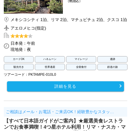
（燃油込）
メキシコシティ 1泊、リマ 2泊、マチュピチュ 2泊、クスコ 1泊
アエロメヒコ(指定)
日本発：午前
現地発：夜
カードOK
ハネムーン
マイレージ
遺跡
観光付き
世界遺産
全朝食付
鉄道の旅
ツアーコード：PKTAMPE-010L0
詳細を見る
ご相談はメール・お電話・ご来店OK！経験豊かなスタッ…
【すべて日本語ガイドがご案内】★厳選美食レストラ
ンでお食事満喫！4つ星ホテル利用！リマ・ナスカ・マ