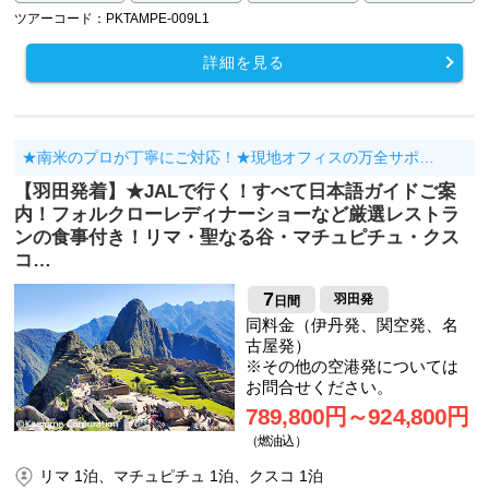
ツアーコード：PKTAMPE-009L1
詳細を見る
★南米のプロが丁寧にご対応！★現地オフィスの万全サポ…
【羽田発着】★JALで行く！すべて日本語ガイドご案
内！フォルクローレディナーショーなど厳選レストラ
ンの食事付き！リマ・聖なる谷・マチュピチュ・クス
コ…
7
羽田発
日間
同料金（伊丹発、関空発、名
古屋発）
※その他の空港発については
お問合せください。
789,800円～924,800円
（燃油込）
リマ 1泊、マチュピチュ 1泊、クスコ 1泊