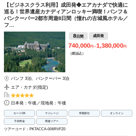
【ビジネスクラス利用】成田発◆エアカナダで快適に
巡る！世界遺産カナディアンロッキー満喫！バンフ＆
バンクーバー2都市周遊8日間（憧れの古城風ホテル／
フ…
8
成田発
日間
740,000
1,380,000
円～
円
（燃油込）
バンフ 3泊、バンクーバー 3泊
エア・カナダ(指定)
日本発：午後／現地発：午後
カードOK
マイレージ
早期割引
オンライン
子供料金
周遊ツアー
ツアーコード：PKTACCA-008RVFZ0