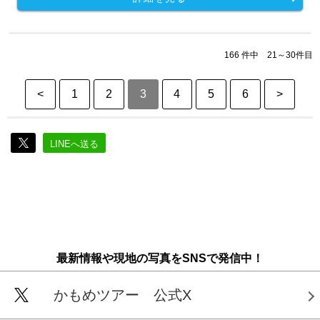
166 件中 21～30件目
<
1
2
3
4
5
6
>
LINEへ送る
最新情報や現地の写真をSNSで発信中！
かもめツアー 公式X