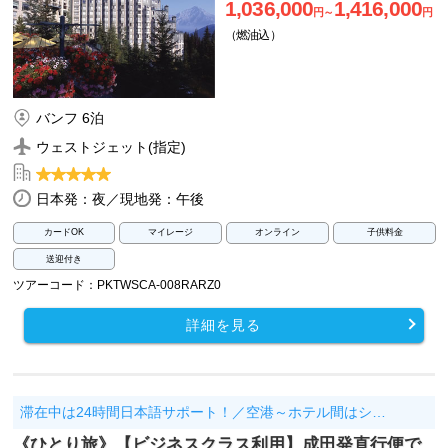
1,036,000
1,416,000
円～
円
（燃油込）
バンフ 6泊
ウェストジェット(指定)
日本発：夜／現地発：午後
カードOK
マイレージ
オンライン
子供料金
送迎付き
ツアーコード：PKTWSCA-008RARZ0
詳細を見る
滞在中は24時間日本語サポート！／空港～ホテル間はシ…
《ひとり旅》【ビジネスクラス利用】成田発直行便で