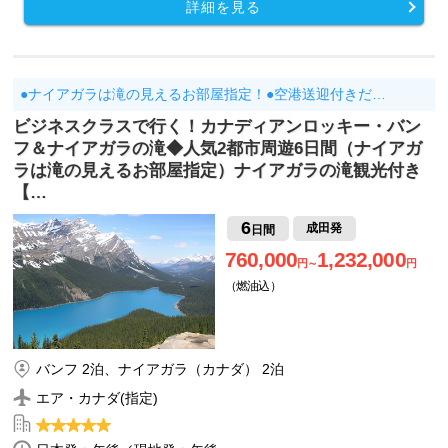
詳細を見る
●ナイアガラは滝の見えるお部屋指定！●空港送迎付きだ…
ビジネスクラスで行く！カナディアンロッキー・バン
フ＆ナイアガラの滝◆人気2都市周遊6日間（ナイアガ
ラは滝の見えるお部屋指定）ナイアガラの滝観光付き
【…
6
成田発
日間
760,000
1,232,000
円～
円
（燃油込）
バンフ 2泊、ナイアガラ（カナダ） 2泊
エア・カナダ(指定)