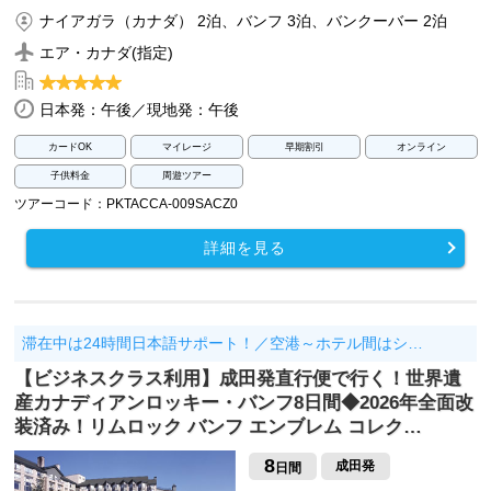
ナイアガラ（カナダ） 2泊、バンフ 3泊、バンクーバー 2泊
エア・カナダ(指定)
日本発：午後／現地発：午後
カードOK
マイレージ
早期割引
オンライン
子供料金
周遊ツアー
ツアーコード：PKTACCA-009SACZ0
詳細を見る
滞在中は24時間日本語サポート！／空港～ホテル間はシ…
【ビジネスクラス利用】成田発直行便で行く！世界遺
産カナディアンロッキー・バンフ8日間◆2026年全面改
装済み！リムロック バンフ エンブレム コレク…
8
成田発
日間