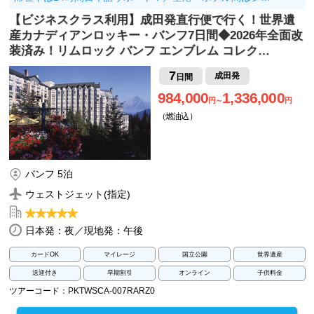
【ビジネスクラス利用】成田発直行便で行く！世界遺
産カナディアンロッキー・バンフ7日間◆2026年全面改
装済み！リムロック バンフ エンブレム コレク…
7
成田発
日間
984,000
1,336,000
円～
円
（燃油込）
バンフ 5泊
ウェストジェット(指定)
日本発：夜／現地発：午後
カードOK
マイレージ
国立公園
世界遺産
送迎付き
早期割引
オンライン
子供料金
ツアーコード：PKTWSCA-007RARZ0