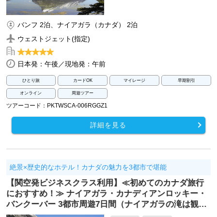
バンフ 2泊、ナイアガラ（カナダ） 2泊
ウェストジェット(指定)
日本発：午後／現地発：午前
ひとり旅
カードOK
マイレージ
早期割引
オンライン
周遊ツアー
ツアーコード：PKTWSCA-006RGGZ1
詳細を見る
絶景×歴史的なホテル！カナダの魅力を3都市で堪能
【関空発ビジネスクラス利用】≪初めてのカナダ旅行
におすすめ！≫ ナイアガラ・カナディアンロッキー・
バンクーバー 3都市周遊7日間（ナイアガラの滝は観…