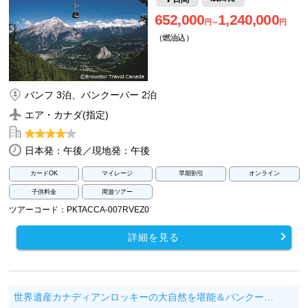
652,000
1,240,000
円～
円
（燃油込）
バンフ 3泊、バンクーバー 2泊
エア・カナダ(指定)
日本発：午後／現地発：午後
カードOK
マイレージ
早期割引
オンライン
子供料金
周遊ツアー
ツアーコード：PKTACCA-007RVEZ0
詳細を見る
世界遺産カナディアンロッキーの大自然を堪能＆バンクー…