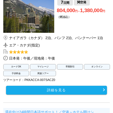
7
関空発
日間
804,000
1,380,000
円～
円
（燃油込）
ナイアガラ（カナダ） 2泊、バンフ 2泊、バンクーバー 1泊
エア・カナダ(指定)
日本発：午後／現地発：午後
カードOK
マイレージ
早期割引
オンライン
子供料金
周遊ツアー
ツアーコード：PKKACCA-007SACZ0
詳細を見る
滞在中は24時間日本語サポート！／空港～ホテル間はシ…