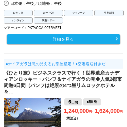
日本発：午後／現地発：午後
ひとり旅
カードOK
マイレージ
早期割引
オンライン
周遊ツアー
ツアーコード：PKTACCA-007RVEZ1
詳細を見る
●ナイアガラは滝の見えるお部屋指定！●空港送迎付きだ…
《ひとり旅》ビジネスクラスで行く！世界遺産カナデ
ィアンロッキー・バンフ＆ナイアガラの滝◆人気2都市
周遊6日間（バンフは絶景の4つ星リムロックホテル
＆…
6
成田発
日間
1,240,000
1,624,000
円～
円
（燃油込）