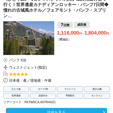
行く！世界遺産カナディアンロッキー・バンフ7日間◆
憧れの古城風ホテル／フェアモント・バンフ・スプリ
ン…
7
成田発
日間
1,116,000
1,804,000
円～
円
（燃油込）
バンフ 5泊
ウェストジェット(指定)
日本発：夜／現地発：午後
ひとり旅
カードOK
マイレージ
国立公園
世界遺産
送迎付き
早期割引
オンライン
ツアーコード：PKTWSCA-007RAHZ1
詳細を見る