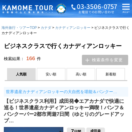
海外旅行・ツアーTOP
カナダ
カナディアンロッキー
ビジネスクラスで行く
カナディアンロッキー
ビジネスクラスで行くカナディアンロッキー
166
検索結果：
件
検索条件を変更
人気順
安い順
高い順
新着順
世界遺産カナディアンロッキーの大自然を堪能＆バンクー…
【ビジネスクラス利用】成田発◆エアカナダで快適に
巡る！世界遺産カナディアンロッキー満喫！バンフ＆
バンクーバー2都市周遊7日間（ゆとりのグレードアッ
プ…
7
成田発
日間