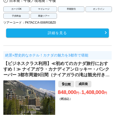
日本発：午後／現地発：午後
カードOK
マイレージ
早期割引
オンライン
子供料金
周遊ツアー
ツアーコード：PKTACCA-006RGBZ0
詳細を見る
絶景×歴史的なホテル！カナダの魅力を3都市で堪能
【ビジネスクラス利用】≪初めてのカナダ旅行におす
すめ！≫ ナイアガラ・カナディアンロッキー・バンク
ーバー 3都市周遊9日間（ナイアガラの滝は観光付き…
9
成田発
日間
848,000
1,408,000
円～
円
（燃油込）