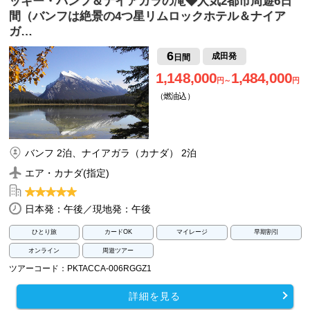
ッキー・バンフ＆ナイアガラの滝◆人気2都市周遊6日
間（バンフは絶景の4つ星リムロックホテル＆ナイア
ガ…
6
成田発
日間
1,148,000
1,484,000
円～
円
（燃油込）
バンフ 2泊、ナイアガラ（カナダ） 2泊
エア・カナダ(指定)
日本発：午後／現地発：午後
ひとり旅
カードOK
マイレージ
早期割引
オンライン
周遊ツアー
ツアーコード：PKTACCA-006RGGZ1
詳細を見る