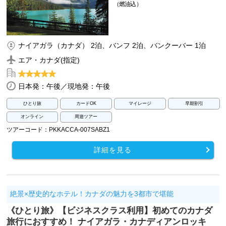
（燃油込）
ナイアガラ（カナダ） 2泊、バンフ 2泊、バンクーバー 1泊
エア・カナダ(指定)
日本発：午後／現地発：午後
ひとり旅
カードOK
マイレージ
早期割引
オンライン
周遊ツアー
ツアーコード：PKKACCA-007SABZ1
詳細を見る
絶景×歴史的なホテル！カナダの魅力を3都市で堪能
《ひとり旅》【ビジネスクラス利用】初めてのカナダ
旅行におすすめ！ ナイアガラ・カナディアンロッキ