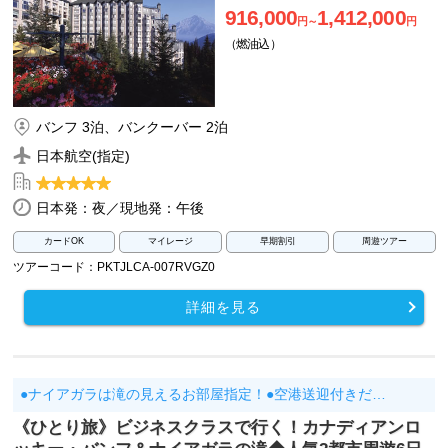
916,000
1,412,000
円～
円
（燃油込）
バンフ 3泊、バンクーバー 2泊
日本航空(指定)
日本発：夜／現地発：午後
カードOK
マイレージ
早期割引
周遊ツアー
ツアーコード：PKTJLCA-007RVGZ0
詳細を見る
●ナイアガラは滝の見えるお部屋指定！●空港送迎付きだ…
《ひとり旅》ビジネスクラスで行く！カナディアンロ