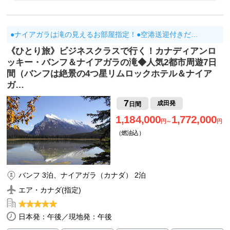
●ナイアガラは滝の見えるお部屋指定！●空港送迎付きだ…
《ひとり旅》ビジネスクラスで行く！カナディアンロ
ッキー・バンフ＆ナイアガラの滝◆人気2都市周遊7日
間（バンフは絶景の4つ星リムロックホテル＆ナイア
ガ…
7
成田発
日間
1,184,000
1,772,000
円～
円
（燃油込）
バンフ 3泊、ナイアガラ（カナダ） 2泊
エア・カナダ(指定)
日本発：午後／現地発：午後