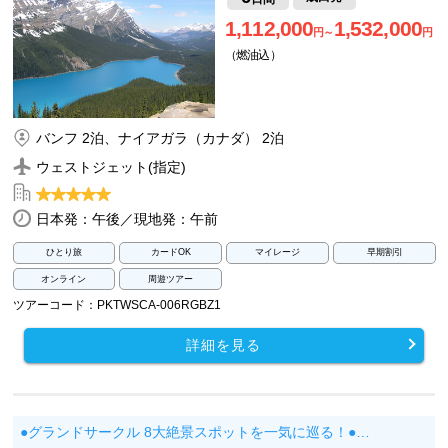
1,112,000
1,532,000
円～
円
（燃油込）
バンフ 2泊、ナイアガラ（カナダ） 2泊
ウェストジェット(指定)
日本発：午後／現地発：午前
ひとり旅
カードOK
マイレージ
早期割引
オンライン
周遊ツアー
ツアーコード：PKTWSCA-006RGBZ1
詳細を見る
●グランドサークル 8大絶景スポットを一気に巡る！●…