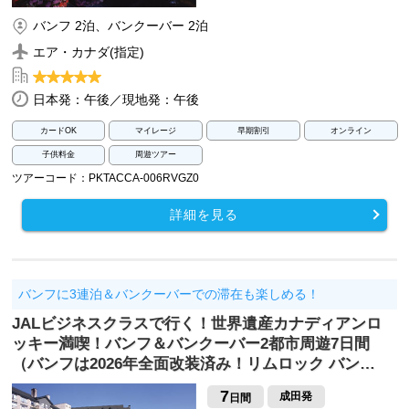
バンフ 2泊、バンクーバー 2泊
エア・カナダ(指定)
日本発：午後／現地発：午後
カードOK
マイレージ
早期割引
オンライン
子供料金
周遊ツアー
ツアーコード：PKTACCA-006RVGZ0
詳細を見る
バンフに3連泊＆バンクーバーでの滞在も楽しめる！
JALビジネスクラスで行く！世界遺産カナディアンロ
ッキー満喫！バンフ＆バンクーバー2都市周遊7日間
（バンフは2026年全面改装済み！リムロック バン…
7
成田発
日間