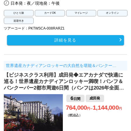
日本発：夜／現地発：午後
ひとり旅
カードOK
マイレージ
オンライン
送迎付き
ツアーコード：PKTWSCA-008RARZ1
詳細を見る
世界遺産カナディアンロッキーの大自然を堪能＆バンクー…
【ビジネスクラス利用】成田発◆エアカナダで快適に
巡る！世界遺産カナディアンロッキー満喫！バンフ＆
バンクーバー2都市周遊6日間（バンフは2026年全面…
6
成田発
日間
764,000
1,144,000
円～
円
（燃油込）