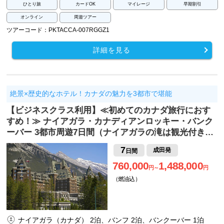
ひとり旅
カードOK
マイレージ
早期割引
オンライン
周遊ツアー
ツアーコード：PKTACCA-007RGGZ1
詳細を見る
絶景×歴史的なホテル！カナダの魅力を3都市で堪能
【ビジネスクラス利用】≪初めてのカナダ旅行におす
すめ！≫ ナイアガラ・カナディアンロッキー・バンク
ーバー 3都市周遊7日間（ナイアガラの滝は観光付き…
7
成田発
日間
760,000
1,488,000
円～
円
（燃油込）
ナイアガラ（カナダ） 2泊、バンフ 2泊、バンクーバー 1泊