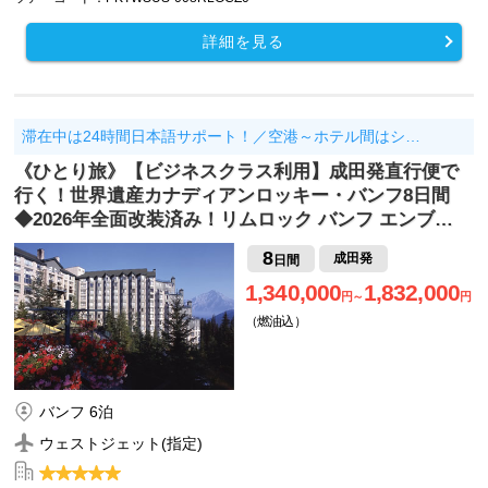
詳細を見る
滞在中は24時間日本語サポート！／空港～ホテル間はシ…
《ひとり旅》【ビジネスクラス利用】成田発直行便で
行く！世界遺産カナディアンロッキー・バンフ8日間
◆2026年全面改装済み！リムロック バンフ エンブ…
8
成田発
日間
1,340,000
1,832,000
円～
円
（燃油込）
バンフ 6泊
ウェストジェット(指定)