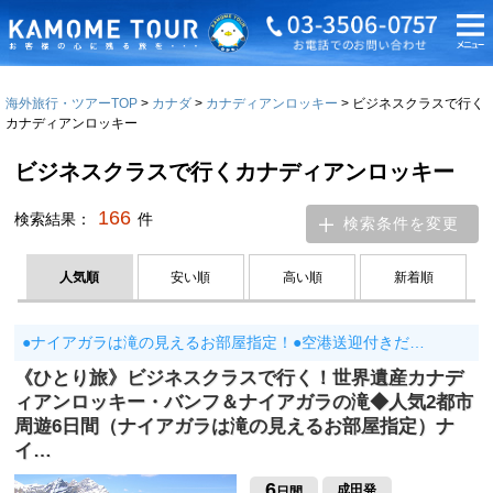
海外旅行・ツアーTOP
カナダ
カナディアンロッキー
ビジネスクラスで行く
カナディアンロッキー
ビジネスクラスで行くカナディアンロッキー
166
検索結果：
件
検索条件を変更
人気順
安い順
高い順
新着順
●ナイアガラは滝の見えるお部屋指定！●空港送迎付きだ…
《ひとり旅》ビジネスクラスで行く！世界遺産カナデ
ィアンロッキー・バンフ＆ナイアガラの滝◆人気2都市
周遊6日間（ナイアガラは滝の見えるお部屋指定）ナ
イ…
6
成田発
日間