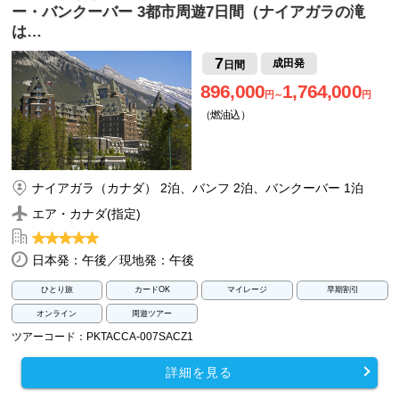
ー・バンクーバー 3都市周遊7日間（ナイアガラの滝
は…
7
成田発
日間
896,000
1,764,000
円～
円
（燃油込）
ナイアガラ（カナダ） 2泊、バンフ 2泊、バンクーバー 1泊
エア・カナダ(指定)
日本発：午後／現地発：午後
ひとり旅
カードOK
マイレージ
早期割引
オンライン
周遊ツアー
ツアーコード：PKTACCA-007SACZ1
詳細を見る