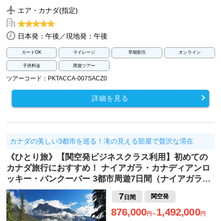
エア・カナダ(指定)
日本発：午後／現地発：午後
カードOK
マイレージ
早期割引
オンライン
子供料金
周遊ツアー
ツアーコード：PKTACCA-007SACZ0
詳細を見る
カナダの美しい3都市を巡る！滝の見える部屋で贅沢な滞在
《ひとり旅》【関空発ビジネスクラス利用】初めての
カナダ旅行におすすめ！ ナイアガラ・カナディアンロ
ッキー・バンクーバー 3都市周遊7日間（ナイアガラ…
7
関空発
日間
876,000
1,492,000
円～
円