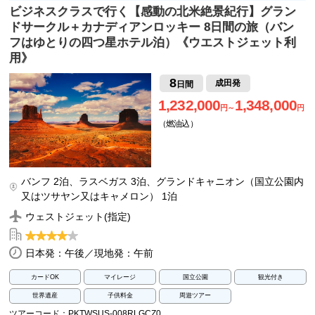
ビジネスクラスで行く【感動の北米絶景紀行】グラン
ドサークル＋カナディアンロッキー 8日間の旅（バン
フはゆとりの四つ星ホテル泊）《ウエストジェット利
用》
8
成田発
日間
1,232,000
1,348,000
円～
円
（燃油込）
バンフ 2泊、ラスベガス 3泊、グランドキャニオン（国立公園内
又はツサヤン又はキャメロン） 1泊
ウェストジェット(指定)
日本発：午後／現地発：午前
カードOK
マイレージ
国立公園
観光付き
世界遺産
子供料金
周遊ツアー
ツアーコード：PKTWSUS-008RLGCZ0