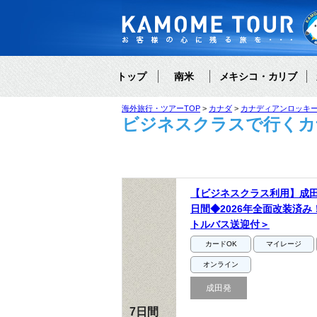
トップ
南米
メキシコ・カリブ
海外旅行・ツアーTOP
カナダ
カナディアンロッキ
ビジネスクラスで行くカ
【ビジネスクラス利用】成
日間◆2026年全面改装済み
トルバス送迎付＞
カードOK
マイレージ
オンライン
成田発
7日間