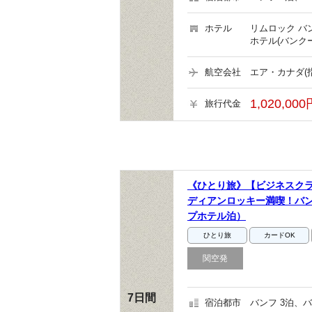
ホテル
リムロック バ
ホテル(バンク
航空会社
エア・カナダ(
1,020,00
旅行代金
《ひとり旅》【ビジネスク
ディアンロッキー満喫！バン
プホテル泊）
ひとり旅
カードOK
関空発
7日間
宿泊都市
バンフ 3泊、バ