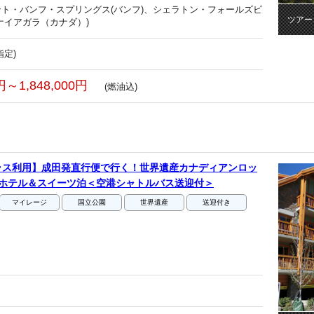
ト・バンフ・スプリングス(バンフ)、シェラトン・フォールズビ
ツアー
ナイアガラ（カナダ）)
指定)
0円～1,848,000円
(燃油込)
ラス利用】成田発直行便で行く！世界遺産カナディアンロッ
スホテル＆スイーツ泊＜空港シャトルバス送迎付＞
マイレージ
国立公園
世界遺産
送迎付き