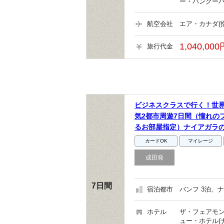
ー・バンクーバ
航空会社
エア・カナダ(
1,040,000
旅行代金
ビジネスクラスで行く！世
気2都市周遊7日間（憧れの
るお部屋指定）ナイアガラ
カードOK
マイレージ
成田発
7日間
宿泊都市
バンフ 3泊、
ホテル
ザ・フェアモン
ュー・ホテル(