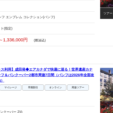
ツアー
ンフ エンブレム コレクション(バンフ)
ト(指定)
～1,336,000円
(燃油込)
ラス利用】成田発◆エアカナダで快適に巡る！世界遺産カナ
フ＆バンクーバー2都市周遊7日間（バンフは2026年全面改
泊）
マイレージ
早期割引
オンライン
周遊ツアー
ンクーバー 2泊