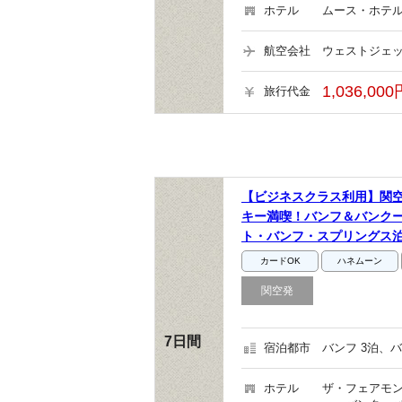
ホテル
ムース・ホテル
航空会社
ウェストジェッ
1,036,00
旅行代金
【ビジネスクラス利用】関
キー満喫！バンフ＆バンクー
ト・バンフ・スプリングス
カードOK
ハネムーン
関空発
7日間
宿泊都市
バンフ 3泊、バ
ホテル
ザ・フェアモン