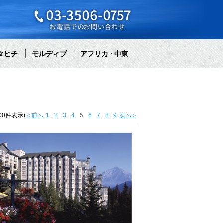
タヒチ
モルディブ
アフリカ・中東
00件表示)
＜前へ
1
2
3
4
5
6
7
8
9
次へ＞