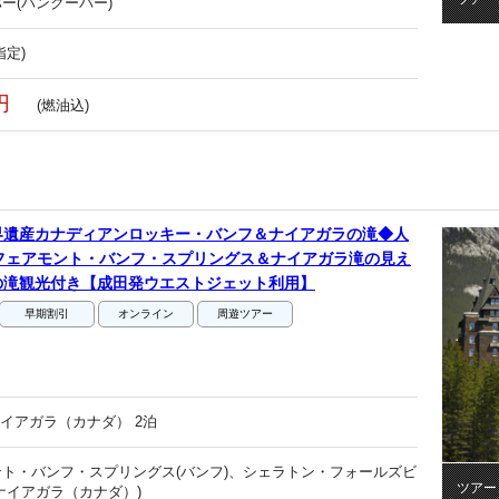
ー(バンクーバー)
指定)
円
(燃油込)
界遺産カナディアンロッキー・バンフ＆ナイアガラの滝◆人
フェアモント・バンフ・スプリングス＆ナイアガラ滝の見え
の滝観光付き【成田発ウエストジェット利用】
早期割引
オンライン
周遊ツアー
ナイアガラ（カナダ） 2泊
ト・バンフ・スプリングス(バンフ)、シェラトン・フォールズビ
ツアー
ナイアガラ（カナダ）)