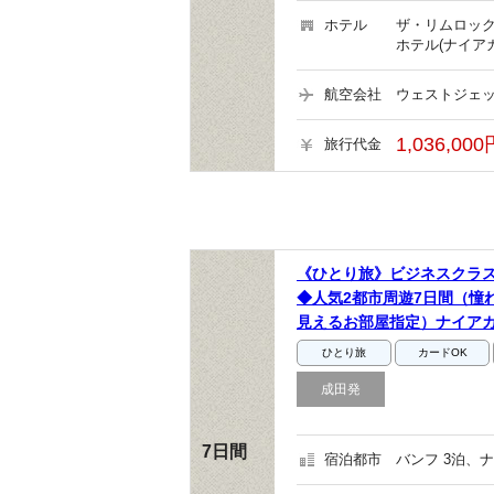
ホテル
ザ・リムロック
ホテル(ナイア
航空会社
ウェストジェッ
1,036,00
旅行代金
《ひとり旅》ビジネスクラ
◆人気2都市周遊7日間（憧
見えるお部屋指定）ナイア
ひとり旅
カードOK
成田発
7日間
宿泊都市
バンフ 3泊、