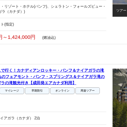
・リゾート・ホテル(バンフ)、シェラトン・フォールズビュー・
ツアー
ガラ（カナダ）)
ト(指定)
0円～1,424,000円
(燃油込)
スで行く！カナディアンロッキー・バンフ＆ナイアガラの滝
れのフェアモント・バンフ・スプリングス＆ナイアガラ滝の
ガラの滝観光付き【成田発エアカナダ利用】
マイレージ
早期割引
オンライン
周遊ツアー
ナイアガラ（カナダ） 2泊