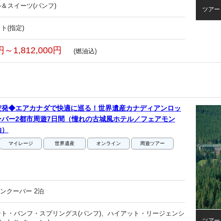
＆スイーツ(バンフ)
ツアー
ト(指定)
0円～1,812,000円
(燃油込)
空発◆エアカナダで快適に巡る！世界遺産カナディアンロッ
バー2都市周遊7日間（憧れの古城風ホテル／フェアモン
泊）
マイレージ
世界遺産
オンライン
周遊ツアー
ンクーバー 2泊
ト・バンフ・スプリングス(バンフ)、ハイアット・リージェンシ
ツアー