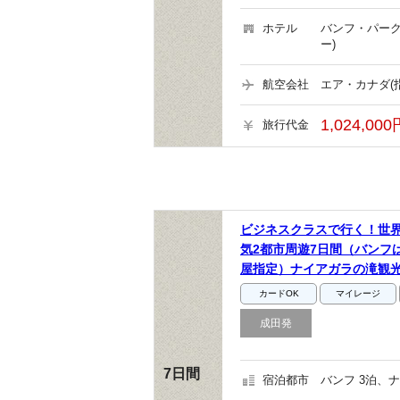
ホテル
バンフ・パーク
ー)
航空会社
エア・カナダ(
1,024,00
旅行代金
ビジネスクラスで行く！世
気2都市周遊7日間（バンフ
屋指定）ナイアガラの滝観
カードOK
マイレージ
成田発
7日間
宿泊都市
バンフ 3泊、