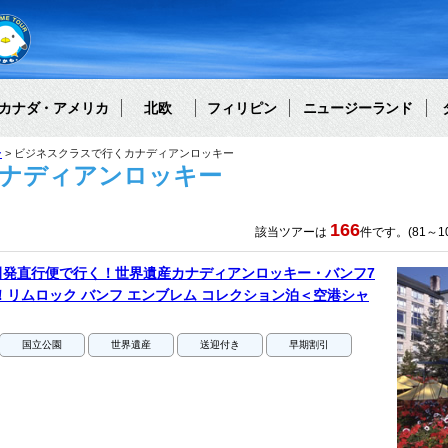
カナダ・アメリカ
北欧
フィリピン
ニュージーランド
ー
ビジネスクラスで行くカナディアンロッキー
ナディアンロッキー
166
該当ツアーは
件です。(81～1
田発直行便で行く！世界遺産カナディアンロッキー・バンフ7
！リムロック バンフ エンブレム コレクション泊＜空港シャ
国立公園
世界遺産
送迎付き
早期割引