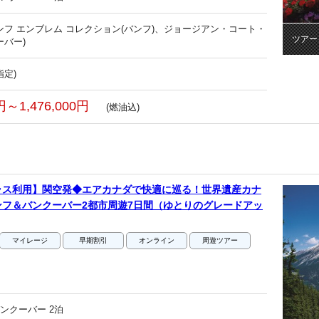
ンフ エンブレム コレクション(バンフ)、ジョージアン・コート・
ツアー
ーバー)
指定)
0円～1,476,000円
(燃油込)
ラス利用】関空発◆エアカナダで快適に巡る！世界遺産カナ
フ＆バンクーバー2都市周遊7日間（ゆとりのグレードアッ
マイレージ
早期割引
オンライン
周遊ツアー
ンクーバー 2泊