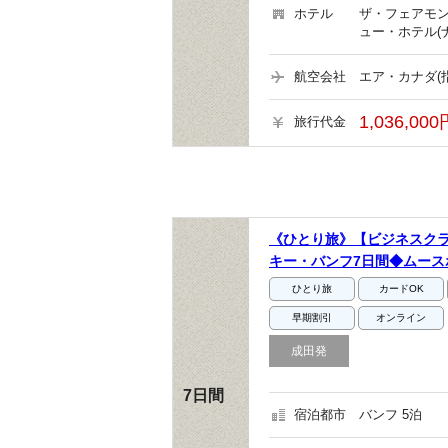
ホテル
ザ・フェアモン
ュー・ホテル(
航空会社
エア・カナダ(
1,036,00
旅行代金
《ひとり旅》【ビジネスク
キー・バンフ7日間◆ムー
ひとり旅
カードOK
早期割引
オンライン
成田発
7日間
宿泊都市
バンフ 5泊