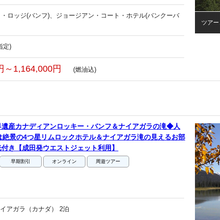
・ロッジ(バンフ)、ジョージアン・コート・ホテル(バンクーバ
ツアー
指定)
0円～1,164,000円
(燃油込)
界遺産カナディアンロッキー・バンフ＆ナイアガラの滝◆人
は絶景の4つ星リムロックホテル＆ナイアガラ滝の見えるお部
光付き【成田発ウエストジェット利用】
早期割引
オンライン
周遊ツアー
ナイアガラ（カナダ） 2泊