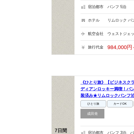
宿泊都市
バンフ 5泊
ホテル
リムロック バ
航空会社
ウェストジェッ
984,000円
旅行代金
《ひとり旅》【ビジネスク
ディアンロッキー満喫！バン
装済み★リムロックバンフ
ひとり旅
カードOK
成田発
7日間
宿泊都市
バンフ 3泊、バ