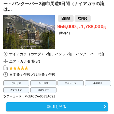
ー・バンクーバー 3都市周遊8日間（ナイアガラの滝
は…
8
成田発
日間
956,000
1,788,000
円～
円
（燃油込）
ナイアガラ（カナダ） 2泊、バンフ 2泊、バンクーバー 2泊
エア・カナダ(指定)
日本発：午後／現地発：午後
ひとり旅
カードOK
マイレージ
早期割引
オンライン
周遊ツアー
ツアーコード：PKTACCA-008SACZ1
詳細を見る