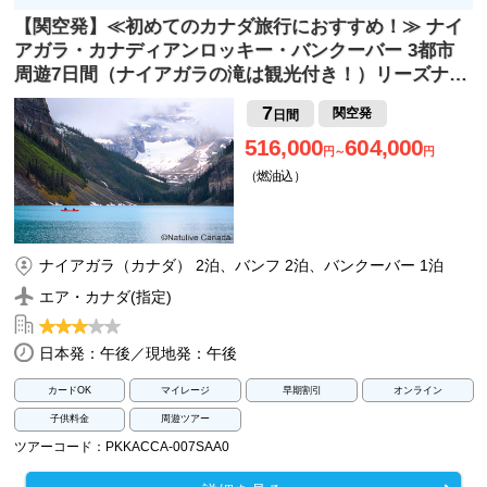
【関空発】≪初めてのカナダ旅行におすすめ！≫ ナイ
アガラ・カナディアンロッキー・バンクーバー 3都市
周遊7日間（ナイアガラの滝は観光付き！）リーズナ…
7
関空発
日間
516,000
604,000
円～
円
（燃油込）
ナイアガラ（カナダ） 2泊、バンフ 2泊、バンクーバー 1泊
エア・カナダ(指定)
日本発：午後／現地発：午後
カードOK
マイレージ
早期割引
オンライン
子供料金
周遊ツアー
ツアーコード：PKKACCA-007SAA0