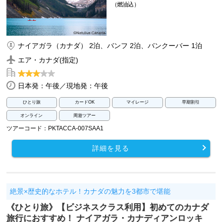
（燃油込）
ナイアガラ（カナダ） 2泊、バンフ 2泊、バンクーバー 1泊
エア・カナダ(指定)
日本発：午後／現地発：午後
ひとり旅
カードOK
マイレージ
早期割引
オンライン
周遊ツアー
ツアーコード：PKTACCA-007SAA1
詳細を見る
絶景×歴史的なホテル！カナダの魅力を3都市で堪能
《ひとり旅》【ビジネスクラス利用】初めてのカナダ
旅行におすすめ！ ナイアガラ・カナディアンロッキ