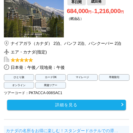
8
成田発
日間
684,000
1,216,000
円～
円
（燃油込）
ナイアガラ（カナダ） 2泊、バンフ 2泊、バンクーバー 2泊
エア・カナダ(指定)
日本発：午後／現地発：午後
ひとり旅
カードOK
マイレージ
早期割引
オンライン
周遊ツアー
ツアーコード：PKTACCA-008SAC1
詳細を見る
カナダの名所をお得に楽しむ！スタンダードホテルでの滞…