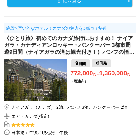
詳細を見る
絶景×歴史的なホテル！カナダの魅力を3都市で堪能
《ひとり旅》初めてのカナダ旅行におすすめ！ ナイア
ガラ・カナディアンロッキー・バンクーバー 3都市周
遊9日間（ナイアガラの滝は観光付き！）バンフの憧…
9
成田発
日間
772,000
1,360,000
円～
円
（燃油込）
ナイアガラ（カナダ） 2泊、バンフ 3泊、バンクーバー 2泊
エア・カナダ(指定)
日本発：午後／現地発：午後