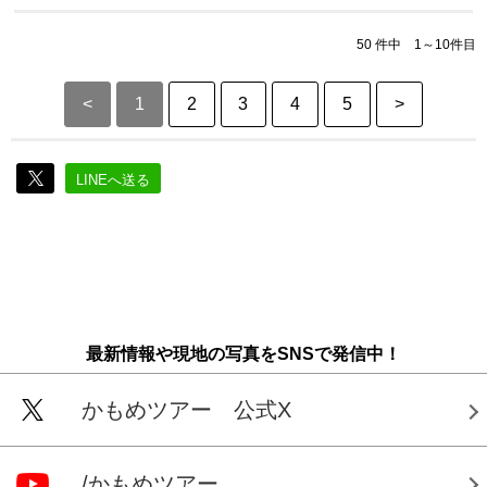
50 件中 1～10件目
<
1
2
3
4
5
>
LINEへ送る
最新情報や現地の写真をSNSで発信中！
かもめツアー 公式X
/かもめツアー