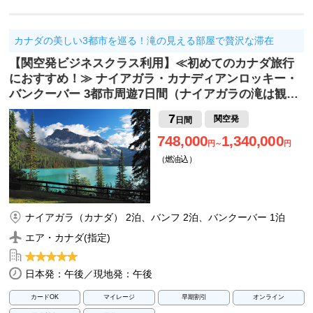
カナダの美しい3都市を巡る！滝の見える部屋で贅沢な滞在
【関空発ビジネスクラス利用】≪初めてのカナダ旅行
におすすめ！≫ ナイアガラ・カナディアンロッキー・
バンクーバー 3都市周遊7日間（ナイアガラの滝は観…
7
関空発
日間
748,000
1,340,000
円～
円
（燃油込）
ナイアガラ（カナダ） 2泊、バンフ 2泊、バンクーバー 1泊
エア・カナダ(指定)
日本発：午後／現地発：午後
カードOK
マイレージ
早期割引
オンライン