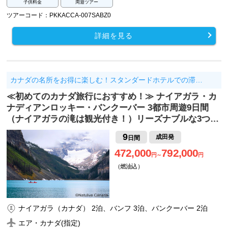
子供料金
周遊ツアー
ツアーコード：PKKACCA-007SABZ0
詳細を見る
カナダの名所をお得に楽しむ！スタンダードホテルでの滞…
≪初めてのカナダ旅行におすすめ！≫ ナイアガラ・カ
ナディアンロッキー・バンクーバー 3都市周遊9日間
（ナイアガラの滝は観光付き！）リーズナブルな3つ…
9
成田発
日間
472,000
792,000
円～
円
（燃油込）
ナイアガラ（カナダ） 2泊、バンフ 3泊、バンクーバー 2泊
エア・カナダ(指定)