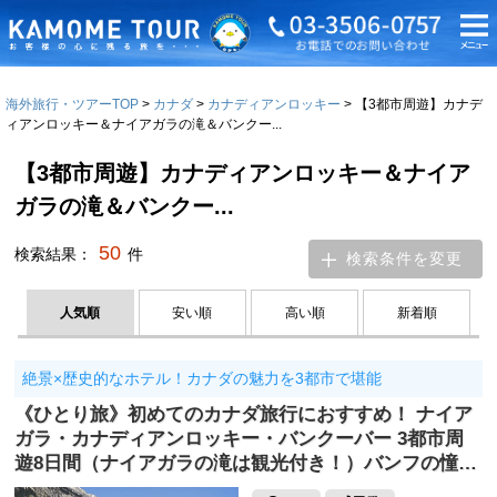
海外旅行・ツアーTOP
カナダ
カナディアンロッキー
【3都市周遊】カナデ
ィアンロッキー＆ナイアガラの滝＆バンクー...
【3都市周遊】カナディアンロッキー＆ナイア
ガラの滝＆バンクー...
50
検索結果：
件
検索条件を変更
人気順
安い順
高い順
新着順
絶景×歴史的なホテル！カナダの魅力を3都市で堪能
《ひとり旅》初めてのカナダ旅行におすすめ！ ナイア
ガラ・カナディアンロッキー・バンクーバー 3都市周
遊8日間（ナイアガラの滝は観光付き！）バンフの憧…