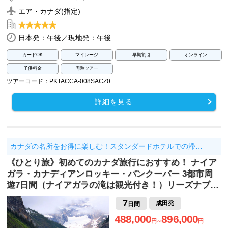
エア・カナダ(指定)
日本発：午後／現地発：午後
カードOK
マイレージ
早期割引
オンライン
子供料金
周遊ツアー
ツアーコード：PKTACCA-008SACZ0
詳細を見る
カナダの名所をお得に楽しむ！スタンダードホテルでの滞…
《ひとり旅》初めてのカナダ旅行におすすめ！ ナイア
ガラ・カナディアンロッキー・バンクーバー 3都市周
遊7日間（ナイアガラの滝は観光付き！）リーズナブ…
7
成田発
日間
488,000
896,000
円～
円