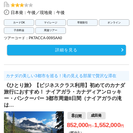
日本発：午後／現地発：午後
カードOK
マイレージ
早期割引
オンライン
子供料金
周遊ツアー
ツアーコード：PKTACCA-009SAA0
詳細を見る
カナダの美しい3都市を巡る！滝の見える部屋で贅沢な滞在
《ひとり旅》【ビジネスクラス利用】初めてのカナダ
旅行におすすめ！ ナイアガラ・カナディアンロッキ
ー・バンクーバー 3都市周遊8日間（ナイアガラの滝
は…
8
成田発
日間
852,000
1,552,000
円～
円
（燃油込）