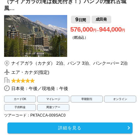
（ナイアガラの滝は観光付き！）バンフの憧れ古城
風…
9
成田発
日間
576,000
944,000
円～
円
（燃油込）
ナイアガラ（カナダ） 2泊、バンフ 3泊、バンクーバー 2泊
エア・カナダ(指定)
日本発：午後／現地発：午後
カードOK
マイレージ
早期割引
オンライン
子供料金
周遊ツアー
ツアーコード：PKTACCA-009SAC0
詳細を見る