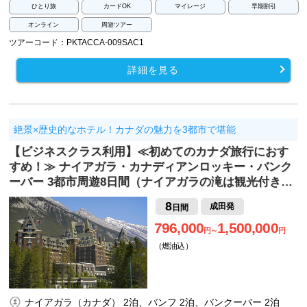
ひとり旅
カードOK
マイレージ
早期割引
オンライン
周遊ツアー
ツアーコード：PKTACCA-009SAC1
詳細を見る
絶景×歴史的なホテル！カナダの魅力を3都市で堪能
【ビジネスクラス利用】≪初めてのカナダ旅行におす
すめ！≫ ナイアガラ・カナディアンロッキー・バンク
ーバー 3都市周遊8日間（ナイアガラの滝は観光付き…
8
成田発
日間
796,000
1,500,000
円～
円
（燃油込）
ナイアガラ（カナダ） 2泊、バンフ 2泊、バンクーバー 2泊