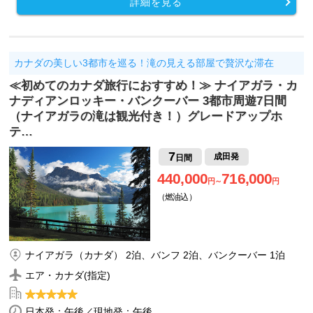
詳細を見る
カナダの美しい3都市を巡る！滝の見える部屋で贅沢な滞在
≪初めてのカナダ旅行におすすめ！≫ ナイアガラ・カ
ナディアンロッキー・バンクーバー 3都市周遊7日間
（ナイアガラの滝は観光付き！）グレードアップホ
テ…
7
成田発
日間
440,000
716,000
円～
円
（燃油込）
ナイアガラ（カナダ） 2泊、バンフ 2泊、バンクーバー 1泊
エア・カナダ(指定)
日本発：午後／現地発：午後