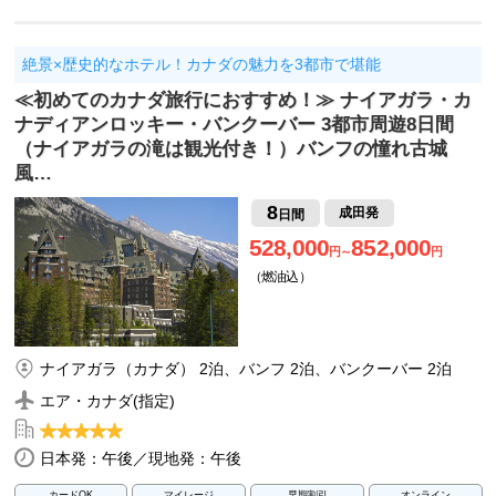
絶景×歴史的なホテル！カナダの魅力を3都市で堪能
≪初めてのカナダ旅行におすすめ！≫ ナイアガラ・カ
ナディアンロッキー・バンクーバー 3都市周遊8日間
（ナイアガラの滝は観光付き！）バンフの憧れ古城
風…
8
成田発
日間
528,000
852,000
円～
円
（燃油込）
ナイアガラ（カナダ） 2泊、バンフ 2泊、バンクーバー 2泊
エア・カナダ(指定)
日本発：午後／現地発：午後
カードOK
マイレージ
早期割引
オンライン