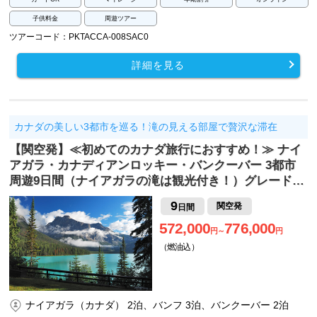
子供料金
周遊ツアー
ツアーコード：PKTACCA-008SAC0
詳細を見る
カナダの美しい3都市を巡る！滝の見える部屋で贅沢な滞在
【関空発】≪初めてのカナダ旅行におすすめ！≫ ナイ
アガラ・カナディアンロッキー・バンクーバー 3都市
周遊9日間（ナイアガラの滝は観光付き！）グレード…
9
関空発
日間
572,000
776,000
円～
円
（燃油込）
ナイアガラ（カナダ） 2泊、バンフ 3泊、バンクーバー 2泊