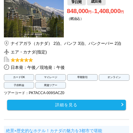
9
成田発
日間
848,000
1,408,000
円～
円
（燃油込）
ナイアガラ（カナダ） 2泊、バンフ 3泊、バンクーバー 2泊
エア・カナダ(指定)
日本発：午後／現地発：午後
カードOK
マイレージ
早期割引
オンライン
子供料金
周遊ツアー
ツアーコード：PKTACCA-009SACZ0
詳細を見る
絶景×歴史的なホテル！カナダの魅力を3都市で堪能