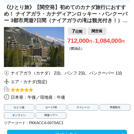
《ひとり旅》【関空発】初めてのカナダ旅行におすす
め！ ナイアガラ・カナディアンロッキー・バンクーバ
ー 3都市周遊7日間（ナイアガラの滝は観光付き！）…
7
関空発
日間
712,000
1,084,000
円～
円
（燃油込）
ナイアガラ（カナダ） 2泊、バンフ 2泊、バンクーバー 1泊
エア・カナダ(指定)
日本発：午後／現地発：午後
ひとり旅
カードOK
マイレージ
早期割引
オンライン
周遊ツアー
ツアーコード：PKKACCA-007SAC1