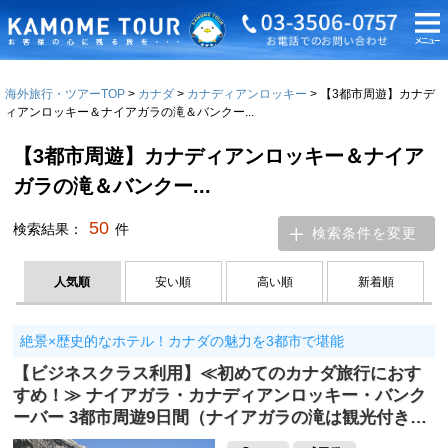
海外旅行・ツアーTOP
カナダ
カナディアンロッキー
【3都市周遊】カナデ
ィアンロッキー＆ナイアガラの滝＆バンクー...
【3都市周遊】カナディアンロッキー＆ナイア
ガラの滝＆バンクー...
50
検索結果：
件
検索条件を変更
人気順
安い順
高い順
新着順
絶景×歴史的なホテル！カナダの魅力を3都市で堪能
【ビジネスクラス利用】≪初めてのカナダ旅行におす
すめ！≫ ナイアガラ・カナディアンロッキー・バンク
ーバー 3都市周遊9日間（ナイアガラの滝は観光付き…