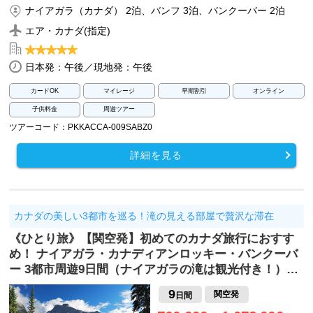
ナイアガラ（カナダ） 2泊、バンフ 3泊、バンクーバー 2泊
エア・カナダ(指定)
日本発：午後／現地発：午後
カードOK
マイレージ
早期割引
オンライン
子供料金
周遊ツアー
ツアーコード：PKKACCA-009SABZ0
詳細を見る
カナダの美しい3都市を巡る！滝の見える部屋で贅沢な滞在
《ひとり旅》【関空発】初めてのカナダ旅行におすす
め！ ナイアガラ・カナディアンロッキー・バンクーバ
ー 3都市周遊9日間（ナイアガラの滝は観光付き！）…
9
関空発
日間