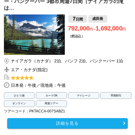
ー・バンクーバー 3都市周遊7日間（ナイアガラの滝
は…
7
成田発
日間
792,000
1,692,000
円～
円
（燃油込）
ナイアガラ（カナダ） 2泊、バンフ 2泊、バンクーバー 1泊
エア・カナダ(指定)
日本発：午後／現地発：午後
ひとり旅
カードOK
マイレージ
早期割引
オンライン
周遊ツアー
ツアーコード：PKTACCA-007SABZ1
詳細を見る