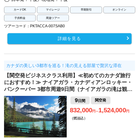
カードOK
マイレージ
早期割引
オンライン
子供料金
周遊ツアー
ツアーコード：PKTACCA-007SAB0
詳細を見る
カナダの美しい3都市を巡る！滝の見える部屋で贅沢な滞在
【関空発ビジネスクラス利用】≪初めてのカナダ旅行
におすすめ！≫ ナイアガラ・カナディアンロッキー・
バンクーバー 3都市周遊9日間（ナイアガラの滝は観…
9
関空発
日間
832,000
1,524,000
円～
円
（燃油込）