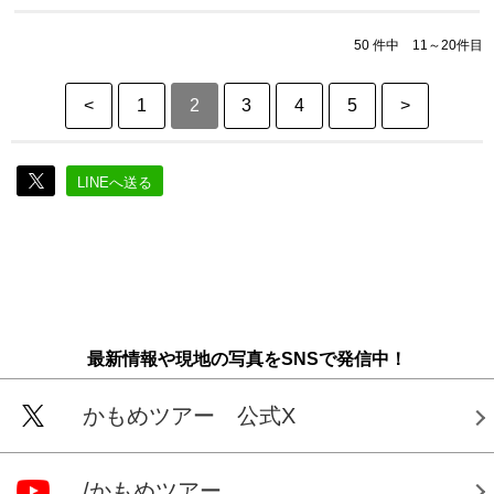
50 件中 11～20件目
<
1
2
3
4
5
>
LINEへ送る
最新情報や現地の写真をSNSで発信中！
かもめツアー 公式X
/かもめツアー