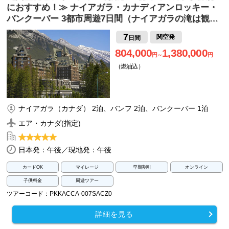
におすすめ！≫ ナイアガラ・カナディアンロッキー・
バンクーバー 3都市周遊7日間（ナイアガラの滝は観…
7
関空発
日間
804,000
1,380,000
円～
円
（燃油込）
ナイアガラ（カナダ） 2泊、バンフ 2泊、バンクーバー 1泊
エア・カナダ(指定)
日本発：午後／現地発：午後
カードOK
マイレージ
早期割引
オンライン
子供料金
周遊ツアー
ツアーコード：PKKACCA-007SACZ0
詳細を見る