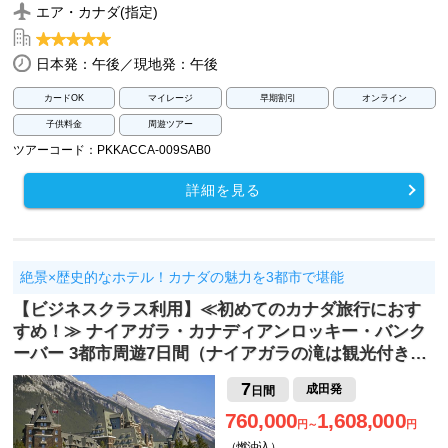
エア・カナダ(指定)
日本発：午後／現地発：午後
カードOK
マイレージ
早期割引
オンライン
子供料金
周遊ツアー
ツアーコード：PKKACCA-009SAB0
詳細を見る
絶景×歴史的なホテル！カナダの魅力を3都市で堪能
【ビジネスクラス利用】≪初めてのカナダ旅行におす
すめ！≫ ナイアガラ・カナディアンロッキー・バンク
ーバー 3都市周遊7日間（ナイアガラの滝は観光付き…
7
成田発
日間
760,000
1,608,000
円～
円
（燃油込）