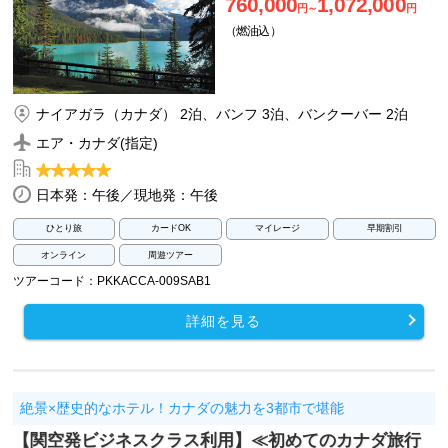
760,000
1,072,000
円～
円
（燃油込）
ナイアガラ（カナダ） 2泊、バンフ 3泊、バンクーバー 2泊
エア・カナダ(指定)
日本発：午後／現地発：午後
ひとり旅
カードOK
マイレージ
早期割引
オンライン
周遊ツアー
ツアーコード：PKKACCA-009SAB1
詳細を見る
絶景×歴史的なホテル！カナダの魅力を3都市で堪能
【関空発ビジネスクラス利用】≪初めてのカナダ旅行