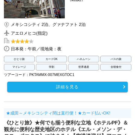
メキシコシティ 2泊、グァナファト 2泊
アエロメヒコ(指定)
日本発：午前／現地発：夜
ひとり旅
カードOK
ハネムーン
バスの旅
マイレージ
学割
世界遺産
全朝食付
ツアーコード：PKTAMMX-007MEXGTOC1
詳細を見る
★成田～メキシコシティ間は直行便！★カード払いOK!
《ひとり旅》★何でも揃う便利な立地《ホテルPF》＆
観光に便利な歴史地区のホテル《エル・メソン・デ・