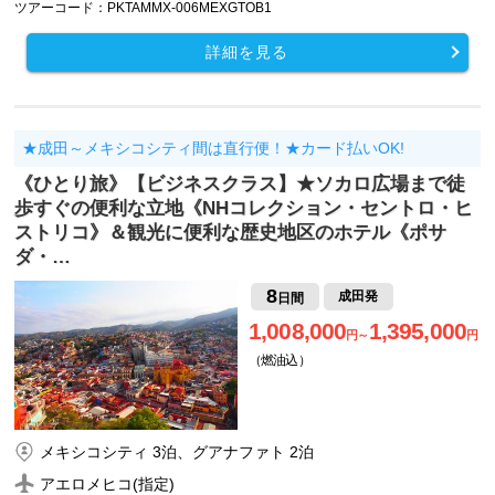
ツアーコード：PKTAMMX-006MEXGTOB1
詳細を見る
★成田～メキシコシティ間は直行便！★カード払いOK!
《ひとり旅》【ビジネスクラス】★ソカロ広場まで徒
歩すぐの便利な立地《NHコレクション・セントロ・ヒ
ストリコ》＆観光に便利な歴史地区のホテル《ポサ
ダ・…
8
成田発
日間
1,008,000
1,395,000
円～
円
（燃油込）
メキシコシティ 3泊、グアナファト 2泊
アエロメヒコ(指定)