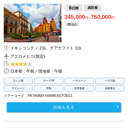
6
成田発
日間
345,000
750,000
円～
円
（燃油込）
メキシコシティ 2泊、グアナファト 1泊
アエロメヒコ(指定)
日本発：午前／現地発：午後
ひとり旅
カードOK
ハネムーン
バスの旅
マイレージ
学割
世界遺産
全朝食付
ツアーコード：PKTAMMX-006MEXGTOD21
詳細を見る