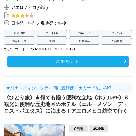
アエロメヒコ(指定)
日本発：午前／現地発：午後
ひとり旅
カードOK
ハネムーン
バスの旅
マイレージ
学割
世界遺産
全朝食付
ツアーコード：PKTAMMX-008MEXGTOBB1
詳細を見る
★成田～メキシコシティ間は直行便！★カード払いOK!
《ひとり旅》★何でも揃う便利な立地《ホテルPF》＆
観光に便利な歴史地区のホテル《エル・メソン・デ・
ロス・ポエタス》に泊まる！アエロメヒコ航空で行く
…
7
成田発
日間