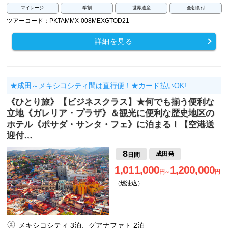
マイレージ
学割
世界遺産
全朝食付
ツアーコード：PKTAMMX-008MEXGTOD21
詳細を見る
★成田～メキシコシティ間は直行便！★カード払いOK!
《ひとり旅》【ビジネスクラス】★何でも揃う便利な
立地《ガレリア・プラザ》＆観光に便利な歴史地区の
ホテル《ポサダ・サンタ・フェ》に泊まる！【空港送
迎付…
8
成田発
日間
1,011,000
1,200,000
円～
円
（燃油込）
メキシコシティ 3泊、グアナファト 2泊