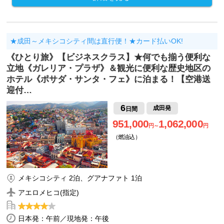
★成田～メキシコシティ間は直行便！★カード払いOK!
《ひとり旅》【ビジネスクラス】★何でも揃う便利な
立地《ガレリア・プラザ》＆観光に便利な歴史地区の
ホテル《ポサダ・サンタ・フェ》に泊まる！【空港送
迎付…
6
成田発
日間
951,000
1,062,000
円～
円
（燃油込）
メキシコシティ 2泊、グアナファト 1泊
アエロメヒコ(指定)
日本発：午前／現地発：午後