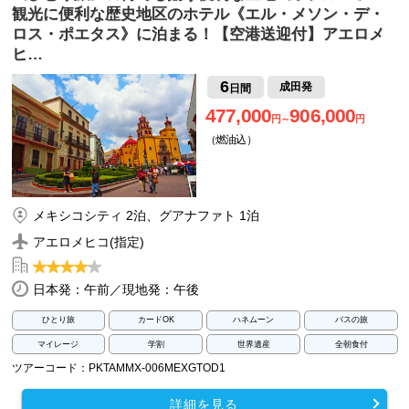
観光に便利な歴史地区のホテル《エル・メソン・デ・
ロス・ポエタス》に泊まる！【空港送迎付】アエロメ
ヒ…
6
成田発
日間
477,000
906,000
円～
円
（燃油込）
メキシコシティ 2泊、グアナファト 1泊
アエロメヒコ(指定)
日本発：午前／現地発：午後
ひとり旅
カードOK
ハネムーン
バスの旅
マイレージ
学割
世界遺産
全朝食付
ツアーコード：PKTAMMX-006MEXGTOD1
詳細を見る