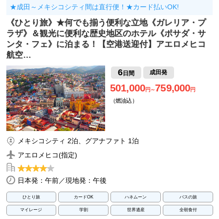
★成田～メキシコシティ間は直行便！★カード払いOK!
《ひとり旅》★何でも揃う便利な立地《ガレリア・プ
ラザ》＆観光に便利な歴史地区のホテル《ポサダ・サ
ンタ・フェ》に泊まる！【空港送迎付】アエロメヒコ
航空…
6
成田発
日間
501,000
759,000
円～
円
（燃油込）
メキシコシティ 2泊、グアナファト 1泊
アエロメヒコ(指定)
日本発：午前／現地発：午後
ひとり旅
カードOK
ハネムーン
バスの旅
マイレージ
学割
世界遺産
全朝食付