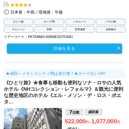
日本発：午前／現地発：午後
ひとり旅
カードOK
ハネムーン
バスの旅
マイレージ
学割
世界遺産
全朝食付
ツアーコード：PKTAMMX-008MEXGTOAB1
詳細を見る
★成田～メキシコシティ間は直行便！★カード払いOK!
《ひとり旅》★食事も移動も便利なソナ・ロサの人気
ホテル《NHコレクション・レフォルマ》＆観光に便利
な歴史地区のホテル《エル・メソン・デ・ロス・ポエ
タ…
7
成田発
日間
522,000
1,077,000
円～
円
（燃油込）