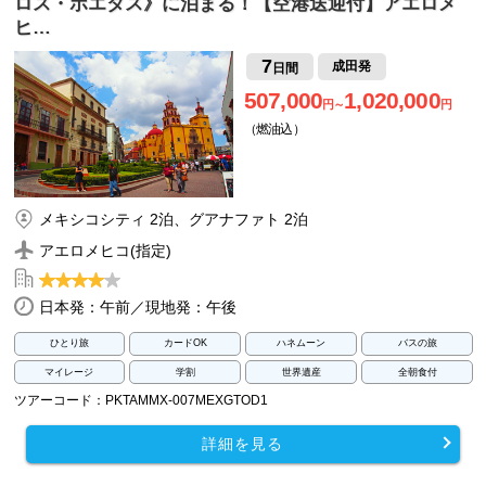
ロス・ポエタス》に泊まる！【空港送迎付】アエロメ
ヒ…
7
成田発
日間
507,000
1,020,000
円～
円
（燃油込）
メキシコシティ 2泊、グアナファト 2泊
アエロメヒコ(指定)
日本発：午前／現地発：午後
ひとり旅
カードOK
ハネムーン
バスの旅
マイレージ
学割
世界遺産
全朝食付
ツアーコード：PKTAMMX-007MEXGTOD1
詳細を見る