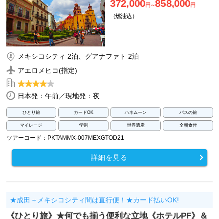
372,000
858,000
円～
円
（燃油込）
メキシコシティ 2泊、グアナファト 2泊
アエロメヒコ(指定)
日本発：午前／現地発：夜
ひとり旅
カードOK
ハネムーン
バスの旅
マイレージ
学割
世界遺産
全朝食付
ツアーコード：PKTAMMX-007MEXGTOD21
詳細を見る
★成田～メキシコシティ間は直行便！★カード払いOK!
《ひとり旅》★何でも揃う便利な立地《ホテルPF》＆