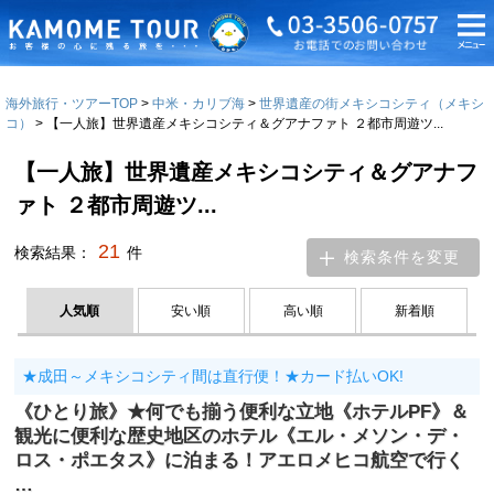
海外旅行・ツアーTOP
中米・カリブ海
世界遺産の街メキシコシティ（メキシ
コ）
【一人旅】世界遺産メキシコシティ＆グアナファト ２都市周遊ツ...
【一人旅】世界遺産メキシコシティ＆グアナフ
ァト ２都市周遊ツ...
21
検索結果：
件
検索条件を変更
人気順
安い順
高い順
新着順
★成田～メキシコシティ間は直行便！★カード払いOK!
《ひとり旅》★何でも揃う便利な立地《ホテルPF》＆
観光に便利な歴史地区のホテル《エル・メソン・デ・
ロス・ポエタス》に泊まる！アエロメヒコ航空で行く
…