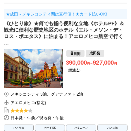
★成田～メキシコシティ間は直行便！★カード払いOK!
《ひとり旅》★何でも揃う便利な立地《ホテルPF》＆
観光に便利な歴史地区のホテル《エル・メソン・デ・
ロス・ポエタス》に泊まる！アエロメヒコ航空で行く
…
8
成田発
日間
390,000
927,000
円～
円
（燃油込）
メキシコシティ 3泊、グアナファト 2泊
アエロメヒコ(指定)
日本発：午前／現地発：午後
ひとり旅
カードOK
ハネムーン
バスの旅