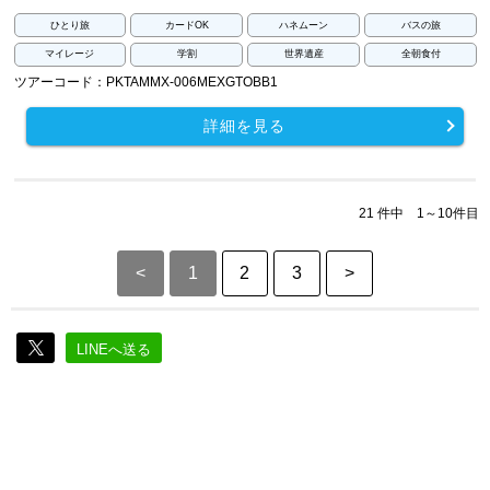
ひとり旅
カードOK
ハネムーン
バスの旅
マイレージ
学割
世界遺産
全朝食付
ツアーコード：PKTAMMX-006MEXGTOBB1
詳細を見る
21 件中 1～10件目
<
1
2
3
>
LINEへ送る