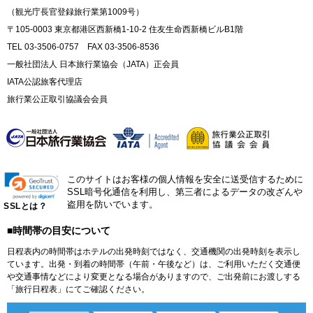
（観光庁長官登録旅行業第1009号）
〒105-0003 東京都港区西新橋1-10-2 住友生命西新橋ビルB1階
TEL 03-3506-0757 FAX 03-3506-8536
一般社団法人 日本旅行業協会（JATA）正会員
IATA公認旅客代理店
旅行業公正取引協議会会員
このサイトはお客様の個人情報を安全に送受信するために
SSL暗号化通信を利用し、第三者によるデータの改ざんや
盗用を防いでいます。
SSLとは？
■時間帯の目安について
日程表内の時間帯はホテルの出発時刻ではなく、交通機関の出発時刻を表示し
ています。出発・到着の時間帯（午前・午後など）は、ご利用いただく交通便
や交通事情などにより変更となる場合がありますので、ご出発前にお渡しする
「旅行日程表」にてご確認ください。