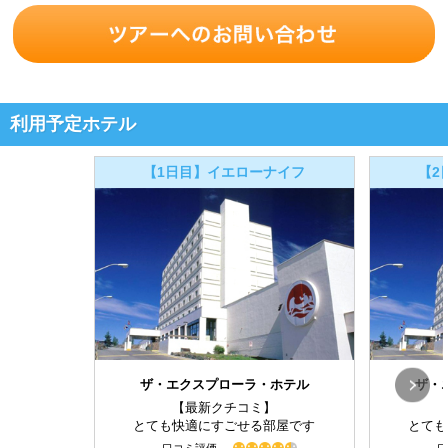
利用予定ホテル
【1日目】イエローナイフ
【2
ザ・エクスプローラ・ホテル
ザ・
【最新クチコミ】
とても快適にすごせる部屋です
とても