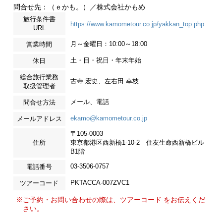
問合せ先：（ｅかも。）／株式会社かもめ
旅行条件書
https://www.kamometour.co.jp/yakkan_top.php
URL
月～金曜日：10:00～18:00
営業時間
土・日・祝日・年末年始
休日
総合旅行業務
古寺 宏史、左右田 幸枝
取扱管理者
メール、電話
問合せ方法
ekamo@kamometour.co.jp
メールアドレス
〒105-0003
住所
東京都港区西新橋1-10-2 住友生命西新橋ビル
B1階
03-3506-0757
電話番号
PKTACCA-007ZVC1
ツアーコード
※ご予約・お問い合わせの際は、ツアーコード をお伝えくだ
さい。