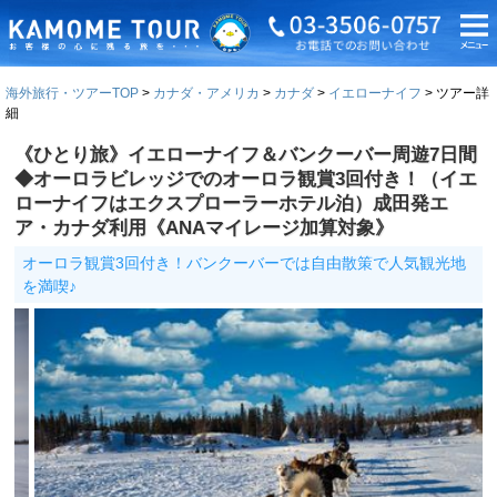
海外旅行・ツアーTOP
カナダ・アメリカ
カナダ
イエローナイフ
ツアー詳
細
《ひとり旅》イエローナイフ＆バンクーバー周遊7日間
◆オーロラビレッジでのオーロラ観賞3回付き！（イエ
ローナイフはエクスプローラーホテル泊）成田発エ
ア・カナダ利用《ANAマイレージ加算対象》
オーロラ観賞3回付き！バンクーバーでは自由散策で人気観光地
を満喫♪