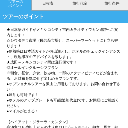
ツアーの
日程表
旅行代金
旅行条件
ポイント
ツアーのポイント
★日本語ガイドがメキシコシティ市内＆テオティワカン遺跡へご案
内します！
☆シウダデラ市場（民芸品市場）、スーパーマーケットにも立ち寄
ります！
●到着時は日本語ガイドがお出迎えし、ホテルのチェックインアシス
ト、現地滞在のアドバイスを致します。
★成田～メキシコシティ間は直行便です！
◎オールインクルーシブプラン
※朝食、昼食、夕食、飲み物、一部のアクティビティなどが含まれ
る、お財布を気にせず楽しめるプランです。
●オプショナルツアーを沢山ご用意しております。お問い合わせ下さ
い！
●延泊も可能です！
●ホテルのアップグレードも可能(追加代金)です。お気軽にご相談く
ださい。
●マイルがたまる！
【ハイアット・ジラーラ・カンクン】
宿泊客は16歳以上からの大人向けリゾートホテル。朝食、昼食、軽