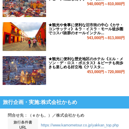
540,000円～810,000円
★観光や食事に便利な旧市街の中心《カサ・
コンサッティ》＆ラ・イスラ・モール徒歩圏
でコスパ抜群のオールインクル...
543,000円～813,000円
★観光に便利な歴史地区のホテル《エル・メ
ソン・デ・ロス・ポエタス》＆ビーチも街歩
きも楽しめる好立地《クリスタ...
453,000円～720,000円
旅行企画・実施:株式会社かもめ
問合せ先：（ｅかも。）／株式会社かもめ
旅行条件書
https://www.kamometour.co.jp/yakkan_top.php
URL