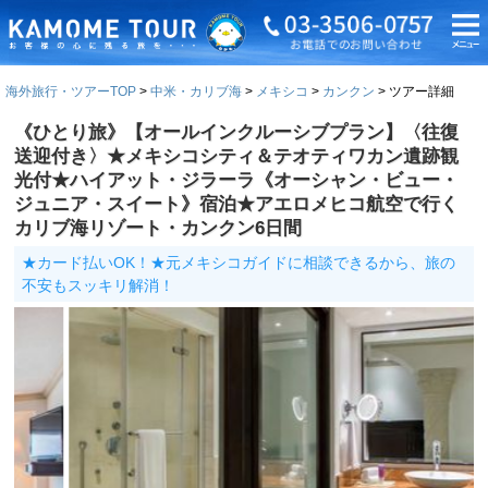
海外旅行・ツアーTOP
中米・カリブ海
メキシコ
カンクン
ツアー詳細
《ひとり旅》【オールインクルーシブプラン】〈往復
送迎付き〉★メキシコシティ＆テオティワカン遺跡観
光付★ハイアット・ジラーラ《オーシャン・ビュー・
ジュニア・スイート》宿泊★アエロメヒコ航空で行く
カリブ海リゾート・カンクン6日間
★カード払いOK！★元メキシコガイドに相談できるから、旅の
不安もスッキリ解消！