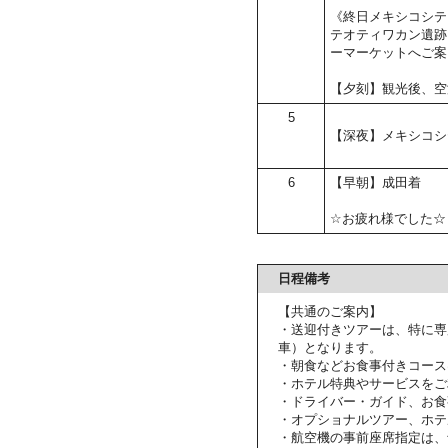
《終日メキシコシテ
テオティワカン遺跡
ーマーケットへご案
【夕刻】観光後、空
5
【深夜】メキシコシ
6
【早朝】成田着
☆お疲れ様でした☆
日程備考
【共通のご案内】
・送迎付きツアーは、特に専
車）となります。
・朝食などお食事付きコース
・ホテル特典やサービスをご
・ドライバー・ガイド、お食
・オプショナルツアー、ホテ
・航空機の事前座席指定は、