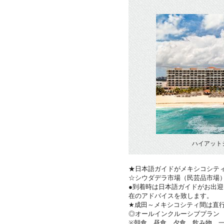
ハイアット
★日本語ガイドがメキシコシテ
☆シウダデラ市場（民芸品市場
●到着時は日本語ガイドがお出
在のアドバイスを致します。
★成田～メキシコシティ間は直
◎オールインクルーシブプラン
※朝食、昼食、夕食、飲み物、