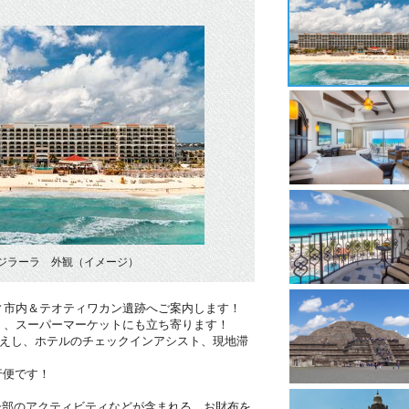
ジラーラ 外観（イメージ）
ィ市内＆テオティワカン遺跡へご案内します！
）、スーパーマーケットにも立ち寄ります！
迎えし、ホテルのチェックインアシスト、現地滞
行便です！
一部のアクティビティなどが含まれる、お財布を