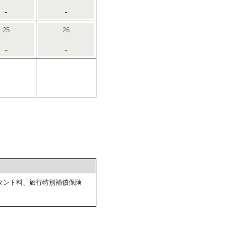
-
-
25
26
-
-
タント料、旅行特別補償保険