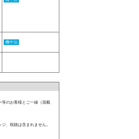
機中泊
ー等のお客様とご一緒（混載
ッジ、枕銭は含まれません。