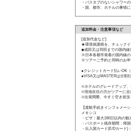
・バスタブのないシャワーの
・国、都市、ホテルの事情に
追加料金・注意事項など
[追加代金など]
★環境保護税を、チェックイ
◆成田又は羽田までの国内線
※日本各都市発着の国内線の
※ツアーご予約と同時のお申
●クレジットカード払いOK（VI
●VISA又はMASTERは分割払いも
※ホテルのグレードアップ、
※現地在住の方がツアーに合
※出発間際、今すぐ空き状況
【渡航手続きインフォメーシ
メキシコ
・ビザ：最大180日以内の観
・パスポート残存期間：帰国
・出入国カード(E/Dカード)