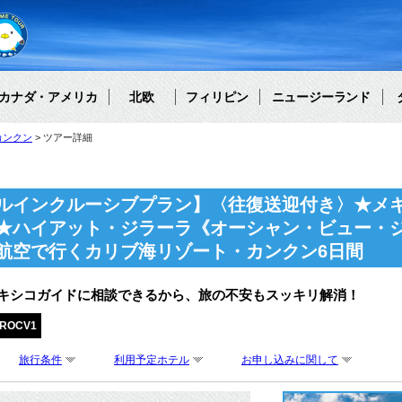
カナダ・アメリカ
北欧
フィリピン
ニュージーランド
カンクン
ツアー詳細
ルインクルーシブプラン】〈往復送迎付き〉★メ
★ハイアット・ジラーラ《オーシャン・ビュー・
航空で行くカリブ海リゾート・カンクン6日間
メキシコガイドに相談できるから、旅の不安もスッキリ解消！
ZROCV1
旅行条件
利用予定ホテル
お申し込みに関して