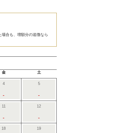
た場合も、増額分の追徴なら
金
土
4
5
-
-
11
12
-
-
18
19