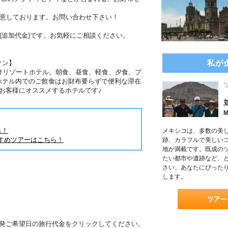
用意しております。お問い合わせ下さい！
(追加代金)です。お気軽にご相談ください。
私が
クン】
けリゾートホテル。朝食、昼食、軽食、夕食、プ
ホテル内でのご飲食はお財布要らずで便利な滞在
お客様にオススメするホテルです♪
M
ら！
メキシコは、多数の美
すめツアーはこちら！
跡、カラフルで美しい
地が満載です。既成の
たい都市や遺跡など、
さい。あなたにぴった
します。
出発ご希望日の旅行代金をクリックしてください。