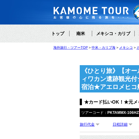
トップ
南米
メキシコ・カリブ
海外旅行・ツアーTOP
中米・カリブ海
メキシコ
《ひとり旅》【オー
ィワカン遺跡観光付
宿泊★アエロメヒコ
★カード払いOK！★元
ツアーコード：
PKTAMMX-106H
旅行代金
日程詳細