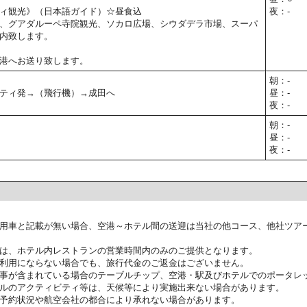
ィ観光》（日本語ガイド）☆昼食込
夜：-
、グアダルーペ寺院観光、ソカロ広場、シウダデラ市場、スーパ
内致します。
港へお送り致します。
朝：-
ティ発→（飛行機）→成田へ
昼：-
夜：-
朝：-
昼：-
夜：-
用車と記載が無い場合、空港～ホテル間の送迎は当社の他コース、他社ツア
は、ホテル内レストランの営業時間内のみのご提供となります。
利用にならない場合でも、旅行代金のご返金はございません。
事が含まれている場合のテーブルチップ、空港・駅及びホテルでのポータレ
ルのアクティビティ等は、天候等により実施出来ない場合があります。
予約状況や航空会社の都合により承れない場合があります。