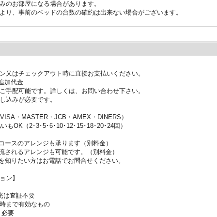
みのお部屋になる場合があります。
より、事前のベッドの台数の確約は出来ない場合がございます。
ン又はチェックアウト時に直接お支払いください。
追加代金
ご手配可能です。詳しくは、お問い合わせ下さい。
し込みが必要です。
SA・MASTER・JCB・AMEX・DINERS）
OK（2･3･5･6･10･12･15･18･20･24回）
コースのアレンジも承ります（別料金）
流されるアレンジも可能です。（別料金）
を知りたい方はお電話でお問合せください。
ョン】
光は査証不要
時まで有効なもの
：必要