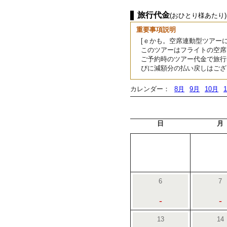
旅行代金
(おひとり様あたり)
重要事項説明
[ｅかも。空席連動型ツアーに
このツアーはフライトの空席
ご予約時のツアー代金で旅行
びに減額分の払い戻しはござ
カレンダー：
8月
9月
10月
日
月
6
7
-
-
13
14