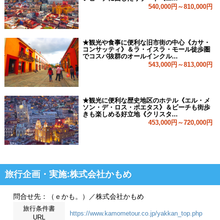
540,000円～810,000円
★観光や食事に便利な旧市街の中心《カサ・
コンサッティ》＆ラ・イスラ・モール徒歩圏
でコスパ抜群のオールインクル...
543,000円～813,000円
★観光に便利な歴史地区のホテル《エル・メ
ソン・デ・ロス・ポエタス》＆ビーチも街歩
きも楽しめる好立地《クリスタ...
453,000円～720,000円
旅行企画・実施:株式会社かもめ
問合せ先：（ｅかも。）／株式会社かもめ
旅行条件書
https://www.kamometour.co.jp/yakkan_top.php
URL