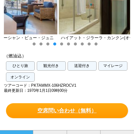
ュニ
ハイアット・ジラーラ・カンクン(オーシャン・ビュー・ジュニ
ア・スイート)／イメージ
（燃油込）
ひとり旅
観光付き
送迎付き
マイレージ
オンライン
ツアーコード：PKTAMMX-106HZROCV1
最終更新日：1970年1月1日09時00分
空席問い合わせ（無料）