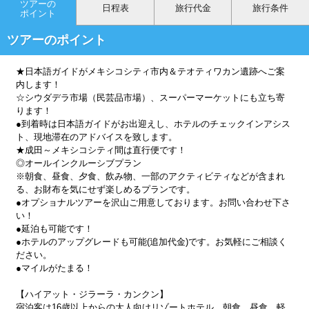
ツアーの
日程表
旅行代金
旅行条件
ポイント
ツアーのポイント
★日本語ガイドがメキシコシティ市内＆テオティワカン遺跡へご案
内します！
☆シウダデラ市場（民芸品市場）、スーパーマーケットにも立ち寄
ります！
●到着時は日本語ガイドがお出迎えし、ホテルのチェックインアシス
ト、現地滞在のアドバイスを致します。
★成田～メキシコシティ間は直行便です！
◎オールインクルーシブプラン
※朝食、昼食、夕食、飲み物、一部のアクティビティなどが含まれ
る、お財布を気にせず楽しめるプランです。
●オプショナルツアーを沢山ご用意しております。お問い合わせ下さ
い！
●延泊も可能です！
●ホテルのアップグレードも可能(追加代金)です。お気軽にご相談く
ださい。
●マイルがたまる！
【ハイアット・ジラーラ・カンクン】
宿泊客は16歳以上からの大人向けリゾートホテル。朝食、昼食、軽