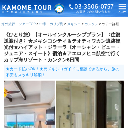
海外旅行・ツアーTOP
中米・カリブ海
メキシコ
カンクン
ツアー詳細
《ひとり旅》【オールインクルーシブプラン】〈往復
送迎付き〉★メキシコシティ＆テオティワカン遺跡観
光付★ハイアット・ジラーラ《オーシャン・ビュー・
ジュニア・スイート》宿泊★アエロメヒコ航空で行く
カリブ海リゾート・カンクン6日間
★カード払いOK！★元メキシコガイドに相談できるから、旅の
不安もスッキリ解消！