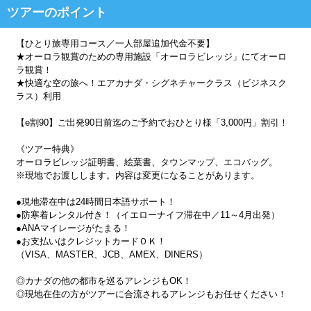
ツアーのポイント
【ひとり旅専用コース／一人部屋追加代金不要】
★オーロラ観賞のための専用施設「オーロラビレッジ」にてオーロ
ラ観賞！
★快適な空の旅へ！エアカナダ・シグネチャークラス（ビジネスク
ラス）利用
【e割90】ご出発90日前迄のご予約でおひとり様「3,000円」割引！
《ツアー特典》
オーロラビレッジ証明書、絵葉書、タウンマップ、エコバッグ。
※現地でお渡しします。内容は変更になることがあります。
●現地滞在中は24時間日本語サポート！
●防寒着レンタル付き！（イエローナイフ滞在中／11～4月出発）
●ANAマイレージがたまる！
●お支払いはクレジットカードＯＫ！
（VISA、MASTER、JCB、AMEX、DINERS）
◎カナダの他の都市を巡るアレンジもOK！
◎現地在住の方がツアーに合流されるアレンジもお任せください！