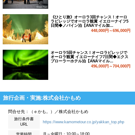
《ひとり旅》オーロラ3回チャンス！オーロ
ラビレッジでオーロラ観賞 イエローナイフ5
日間◆ノバイン泊【ANAマイル加...
448,000円～696,000円
オーロラ5回チャンス！オーロラビレッジで
オーロラ観賞 イエローナイフ7日間◆エクス
プローラーホテル泊【ANAマイル...
496,000円～704,000円
旅行企画・実施:株式会社かもめ
問合せ先：（ｅかも。）／株式会社かもめ
旅行条件書
https://www.kamometour.co.jp/yakkan_top.php
URL
月～金曜日：10:00～18:00
営業時間