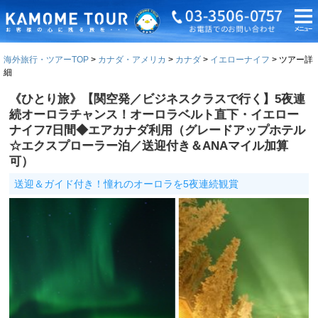
海外旅行・ツアーTOP
カナダ・アメリカ
カナダ
イエローナイフ
ツアー詳
細
《ひとり旅》【関空発／ビジネスクラスで行く】5夜連
続オーロラチャンス！オーロラベルト直下・イエロー
ナイフ7日間◆エアカナダ利用（グレードアップホテル
☆エクスプローラー泊／送迎付き＆ANAマイル加算
可）
送迎＆ガイド付き！憧れのオーロラを5夜連続観賞