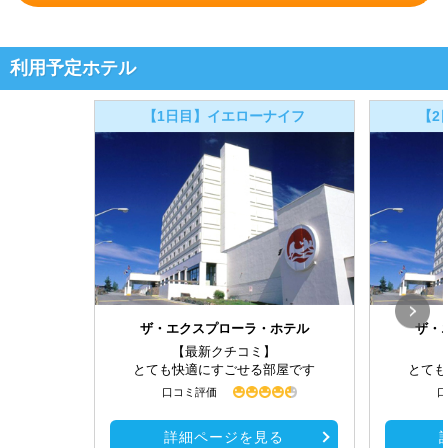
利用予定ホテル
【1日目】イエローナイフ
【2
ザ・エクスプローラ・ホテル
ザ・
【最新クチコミ】
とても快適にすごせる部屋です
とても
口コミ評価
口
詳細ページを見る