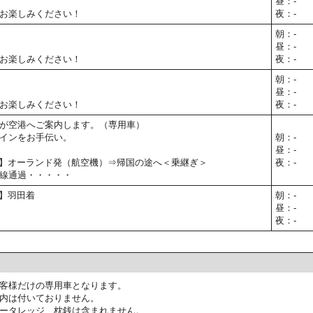
昼：-
お楽しみください！
夜：-
朝：-
昼：-
お楽しみください！
夜：-
朝：-
昼：-
お楽しみください！
夜：-
が空港へご案内します。（専用車）
インをお手伝い。
朝：-
昼：-
00予定】オーランド発（航空機）⇒帰国の途へ＜乗継ぎ＞
夜：-
線通過・・・・・
予定】羽田着
朝：-
昼：-
夜：-
客様だけの専用車となります。
内は付いておりません。
ータレッジ、枕銭は含まれません。