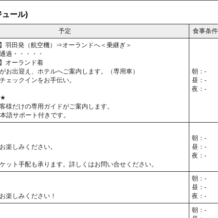
ュール)
予定
食事条件
55予定】羽田発（航空機）⇒オーランドへ＜乗継ぎ＞
通過・・・・・
0予定】オーランド着
がお出迎え、ホテルへご案内します。（専用車）
朝：-
チェックインをお手伝い。
昼：-
夜：-
T★
客様だけの専用ガイドがご案内します。
日本語サポート付きです。
朝：-
お楽しみください。
昼：-
夜：-
ケット手配も承ります。詳しくはお問い合せください。
朝：-
昼：-
お楽しみください！
夜：-
朝：-