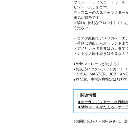
ウォルト・ディズニー・ワール
リゾートホテルです。
ディズニーの人気キャラクター
囲気が特徴です。
※移動に便利なフロントに近い
ください。
＜カナダ経由でアメリカへ！エ
・荷物は羽田からオーランドま
・アメリカ入国審査はカナダで
・カナダ入国手続きは不要なの
●ANAマイレージがたまる！
●お支払いはクレジットカードＯ
（VISA、MASTER、JCB、AME
●並び席、事前座席指定は無料で
関連情報
■オーランドツアー・旅行特
■ANAマイルがたまる！オー
↓お問い合わせ・お申込みは、