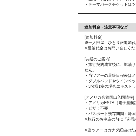
・テーマパークチケットはツ
追加料金・注意事項など
[追加料金]
※一人部屋、ひとり旅追加代
※延泊代金はお問い合せくだ
[共通のご案内]
・旅行契約成立後に、燃油サ
せん。
・当ツアーの最終日程表はメ
・ダブルベッドやツインベッ
・3名様1室の場合エキスト
[アメリカ合衆国出入国情報]
・アメリカESTA（電子渡
・ビザ：不要
・パスポート残存期間：帰国
※旅行のお申込の前に「外務
※当ツアーはカナダ経由のた