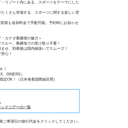
ド・リゾート内にある、スポーツをテーマにした
がたくさん登場する、スポーツに関する楽しい雰
お部屋も追加料金で手配可能。予約時にお知らせ
ア・カナダ乗継便の魅力＞
でスルー。乗継地での受け取り不要！
済ませ、到着後は国内線扱いでスムーズ！
で安心！
Ｋ！
X、DINERS）
指定OK！（日本発着国際線区間）
集
ランドツアーの一覧
出発ご希望日の旅行代金をクリックしてください。