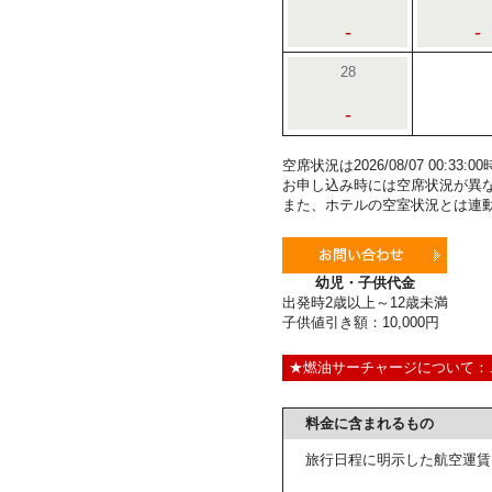
-
-
28
-
空席状況は2026/08/07 00:3
お申し込み時には空席状況が異
また、ホテルの空室状況とは連
幼児・子供代金
出発時2歳以上～12歳未満
子供値引き額：10,000円
★燃油サーチャージについて：
料金に含まれるもの
旅行日程に明示した航空運賃