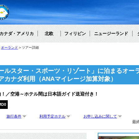
カナダ・アメリカ
北欧
フィリピン
ニュージーランド
オーランド
ツアー詳細
ールスター・スポーツ・リゾート」に泊まるオーラ
アカナダ利用（ANAマイレージ加算対象）
由！／空港～ホテル間は日本語ガイド送迎付き！
MD0
旅行条件
利用予定ホテル
お申し込みに関して
最終