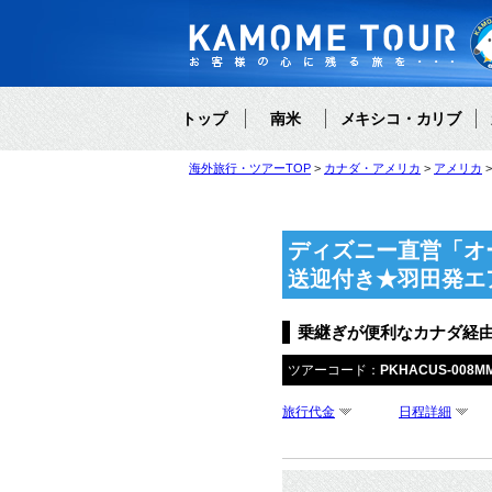
トップ
南米
メキシコ・カリブ
海外旅行・ツアーTOP
カナダ・アメリカ
アメリカ
ディズニー直営「オ
送迎付き★羽田発エ
乗継ぎが便利なカナダ経
ツアーコード：
PKHACUS-008M
旅行代金
日程詳細