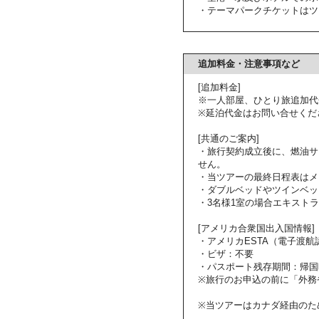
・テーマパークチケットはツ
追加料金・注意事項など
[追加料金]
※一人部屋、ひとり旅追加代
※延泊代金はお問い合せくだ
[共通のご案内]
・旅行契約成立後に、燃油サ
せん。
・当ツアーの最終日程表はメ
・ダブルベッドやツインベッ
・3名様1室の場合エキスト
[アメリカ合衆国出入国情報]
・アメリカESTA（電子渡
・ビザ：不要
・パスポート残存期間：帰国
※旅行のお申込の前に「外務
※当ツアーはカナダ経由のた