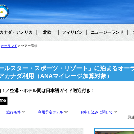
カナダ・アメリカ
北欧
フィリピン
ニュージーランド
オーランド
ツアー詳細
ールスター・スポーツ・リゾート」に泊まるオーラ
アカナダ利用（ANAマイレージ加算対象）
由！／空港～ホテル間は日本語ガイド送迎付き！
MD0
旅行条件
利用予定ホテル
お申し込みに関して
最終