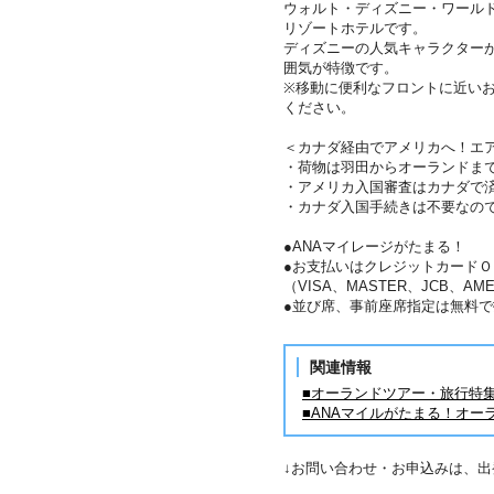
ウォルト・ディズニー・ワール
リゾートホテルです。
ディズニーの人気キャラクター
囲気が特徴です。
※移動に便利なフロントに近い
ください。
＜カナダ経由でアメリカへ！エ
・荷物は羽田からオーランドま
・アメリカ入国審査はカナダで
・カナダ入国手続きは不要なの
●ANAマイレージがたまる！
●お支払いはクレジットカードＯ
（VISA、MASTER、JCB、AME
●並び席、事前座席指定は無料で
関連情報
■オーランドツアー・旅行特
■ANAマイルがたまる！オー
↓お問い合わせ・お申込みは、