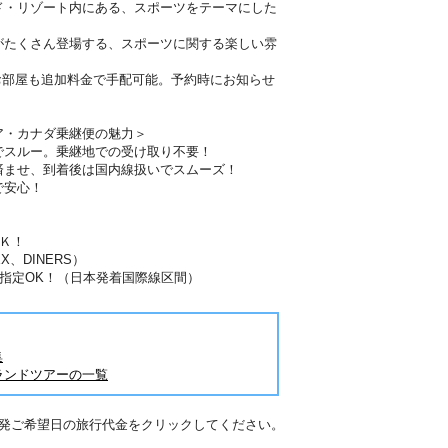
ド・リゾート内にある、スポーツをテーマにした
がたくさん登場する、スポーツに関する楽しい雰
お部屋も追加料金で手配可能。予約時にお知らせ
ア・カナダ乗継便の魅力＞
でスルー。乗継地での受け取り不要！
済ませ、到着後は国内線扱いでスムーズ！
で安心！
Ｋ！
X、DINERS）
指定OK！（日本発着国際線区間）
集
ランドツアーの一覧
出発ご希望日の旅行代金をクリックしてください。