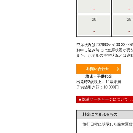
-
-
28
29
-
-
空席状況は2026/08/07 00:3
お申し込み時には空席状況が異
また、ホテルの空室状況とは連
幼児・子供代金
出発時2歳以上～12歳未満
子供値引き額：10,000円
★燃油サーチャージについて：
料金に含まれるもの
旅行日程に明示した航空運賃