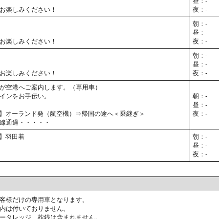
昼：-
お楽しみください！
夜：-
朝：-
昼：-
お楽しみください！
夜：-
朝：-
昼：-
お楽しみください！
夜：-
が空港へご案内します。（専用車）
インをお手伝い。
朝：-
昼：-
00予定】オーランド発（航空機）⇒帰国の途へ＜乗継ぎ＞
夜：-
線通過・・・・・
予定】羽田着
朝：-
昼：-
夜：-
客様だけの専用車となります。
内は付いておりません。
ータレッジ、枕銭は含まれません。