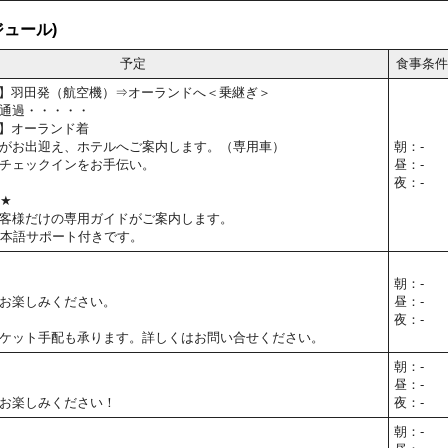
ュール)
予定
食事条件
55予定】羽田発（航空機）⇒オーランドへ＜乗継ぎ＞
通過・・・・・
0予定】オーランド着
がお出迎え、ホテルへご案内します。（専用車）
朝：-
チェックインをお手伝い。
昼：-
夜：-
T★
客様だけの専用ガイドがご案内します。
日本語サポート付きです。
朝：-
お楽しみください。
昼：-
夜：-
ケット手配も承ります。詳しくはお問い合せください。
朝：-
昼：-
お楽しみください！
夜：-
朝：-