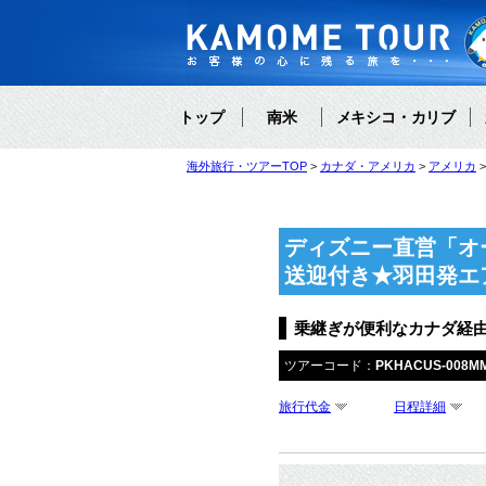
トップ
南米
メキシコ・カリブ
海外旅行・ツアーTOP
カナダ・アメリカ
アメリカ
ディズニー直営「オ
送迎付き★羽田発エ
乗継ぎが便利なカナダ経
ツアーコード：
PKHACUS-008M
旅行代金
日程詳細