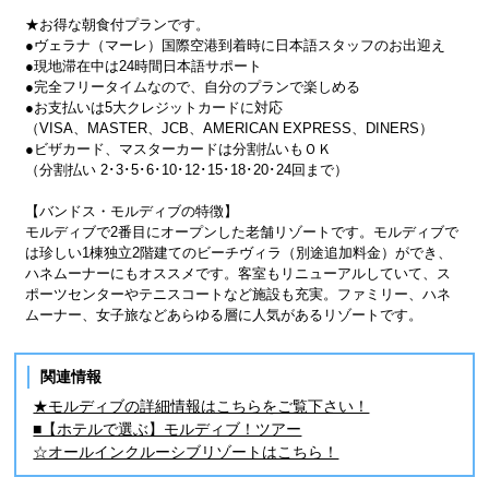
★お得な朝食付プランです。
●ヴェラナ（マーレ）国際空港到着時に日本語スタッフのお出迎え
●現地滞在中は24時間日本語サポート
●完全フリータイムなので、自分のプランで楽しめる
●お支払いは5大クレジットカードに対応
（VISA、MASTER、JCB、AMERICAN EXPRESS、DINERS）
●ビザカード、マスターカードは分割払いもＯＫ
（分割払い 2･3･5･6･10･12･15･18･20･24回まで）
【バンドス・モルディブの特徴】
モルディブで2番目にオープンした老舗リゾートです。モルディブで
は珍しい1棟独立2階建てのビーチヴィラ（別途追加料金）ができ、
ハネムーナーにもオススメです。客室もリニューアルしていて、ス
ポーツセンターやテニスコートなど施設も充実。ファミリー、ハネ
ムーナー、女子旅などあらゆる層に人気があるリゾートです。
関連情報
★モルディブの詳細情報はこちらをご覧下さい！
■【ホテルで選ぶ】モルディブ！ツアー
☆オールインクルーシブリゾートはこちら！