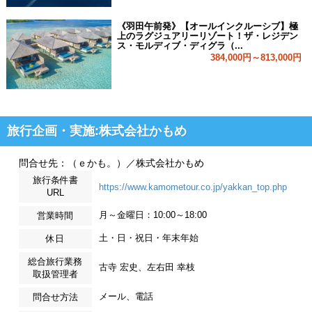
《羽田午前発》【オールインクルーシブ】極
上のラグジュアリーリゾート！ザ・レジデン
ス・モルディブ・ディグラ（...
384,000円～813,000円
旅行企画・実施:株式会社かもめ
問合せ先：（ｅかも。）／株式会社かもめ
旅行条件書
https://www.kamometour.co.jp/yakkan_top.php
URL
月～金曜日：10:00～18:00
営業時間
土・日・祝日・年末年始
休日
総合旅行業務
古寺 宏史、左右田 幸枝
取扱管理者
メール、電話
問合せ方法