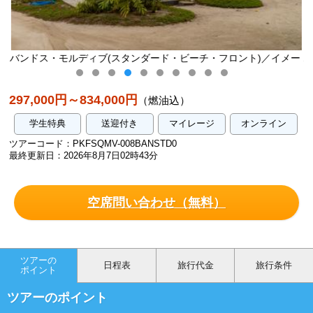
・ビーチ・フロント)／イメー
バンドス・モルディブ(スタンダード・ビ
ジ
297,000円～834,000円
（燃油込）
学生特典
送迎付き
マイレージ
オンライン
ツアーコード：PKFSQMV-008BANSTD0
最終更新日：2026年8月7日02時43分
空席問い合わせ（無料）
ツアーの
日程表
旅行代金
旅行条件
ポイント
ツアーのポイント