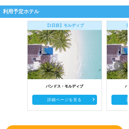
利用予定ホテル
【1日目】モルディブ
【
バンドス・モルディブ
バ
詳細ページを見る