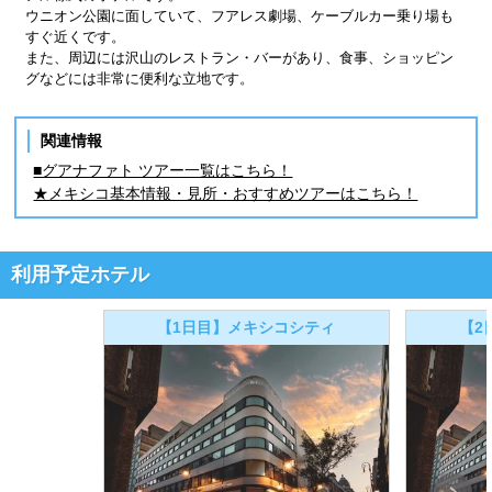
ウニオン公園に面していて、フアレス劇場、ケーブルカー乗り場も
すぐ近くです。
また、周辺には沢山のレストラン・バーがあり、食事、ショッピン
グなどには非常に便利な立地です。
関連情報
■グアナファト ツアー一覧はこちら！
★メキシコ基本情報・見所・おすすめツアーはこちら！
利用予定ホテル
【1日目】メキシコシティ
【2