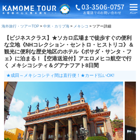
海外旅行・ツアーTOP
中米・カリブ海
メキシコ
ツアー詳細
【ビジネスクラス】★ソカロ広場まで徒歩すぐの便利
な立地《NHコレクション・セントロ・ヒストリコ》＆
観光に便利な歴史地区のホテル《ポサダ・サンタ・フ
ェ》に泊まる！【空港送迎付】アエロメヒコ航空で行
く メキシコシティ＆グアナフアト8日間
★成田～メキシコシティ間は直行便！★カード払いOK!