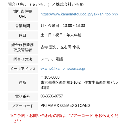
問合せ先：（ｅかも。）／株式会社かもめ
旅行条件書
https://www.kamometour.co.jp/yakkan_top.php
URL
月～金曜日：10:00～18:00
営業時間
土・日・祝日・年末年始
休日
総合旅行業務
古寺 宏史、左右田 幸枝
取扱管理者
メール、電話
問合せ方法
ekamo@kamometour.co.jp
メールアドレス
〒105-0003
住所
東京都港区西新橋1-10-2 住友生命西新橋ビル
B1階
03-3506-0757
電話番号
PKTAMMX-008MEXGTOAB0
ツアーコード
※ご予約・お問い合わせの際は、ツアーコード をお伝えくだ
さい。