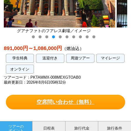
メージ
ポサダ・サンタフェ 外観（イメージ
891,000円～1,086,000円
（燃油込）
学生特典
送迎付き
周遊ツアー
マイレージ
オンライン
ツアーコード：PKTAMMX-008MEXGTOAB0
最終更新日：2026年8月6日05時32分
空席問い合わせ（無料）
ツアーの
日程表
旅行代金
旅行条件
ポイント