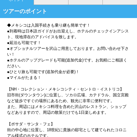
ツアーのポイント
◆メキシコは入国手続きも乗り継も簡単です！
●到着時は日本語ガイドがお出迎えし、ホテルのチェックインアシス
ト、現地滞在のアドバイスを致します。
●延泊も可能です！
●オプショナルツアーを沢山ご用意しております。お問い合わせ下さ
い！
●ホテルのアップグレードも可能(追加代金)です。お気軽にご相談く
ださい。
●ひとり旅も可能です(追加代金が必要)！
●マイルがたまる！
【NH・コレクション・メキシコシティ・セントロ・イストリコ】
旧市街(ダウンタウン)に位置し、ソカロ広場、カテドラル、国立宮殿
など徒歩ですぐの場所にあるため、観光に非常に便利です。
また、周辺にはメキシコ料理を含めた沢山のレストラン、ショップ
などありますので、周辺の散策だけでも1日楽しめます。
【ポサダ・サンタ・フェ】
街の中心地に位置し、18世紀に貴族の邸宅として建てられたコロニ
アル様式のホテルです。