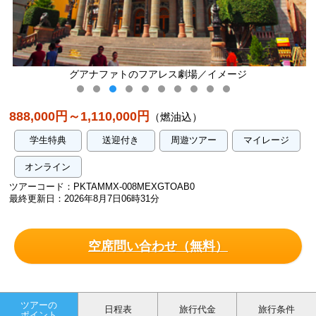
レス劇場／イメージ
ポサダ・サンタフェ 外
888,000円～1,110,000円
（燃油込）
学生特典
送迎付き
周遊ツアー
マイレージ
オンライン
ツアーコード：PKTAMMX-008MEXGTOAB0
最終更新日：2026年8月7日06時31分
空席問い合わせ（無料）
ツアーの
日程表
旅行代金
旅行条件
ポイント