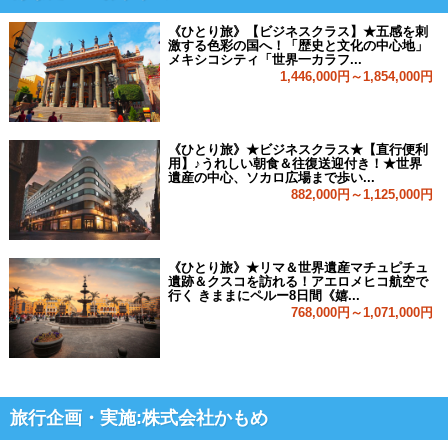
《ひとり旅》【ビジネスクラス】★五感を刺
激する色彩の国へ！「歴史と文化の中心地」
メキシコシティ「世界一カラフ...
1,446,000円～1,854,000円
《ひとり旅》★ビジネスクラス★【直行便利
用】♪うれしい朝食＆往復送迎付き！★世界
遺産の中心、ソカロ広場まで歩い...
882,000円～1,125,000円
《ひとり旅》★リマ＆世界遺産マチュピチュ
遺跡＆クスコを訪れる！アエロメヒコ航空で
行く きままにペルー8日間《嬉...
768,000円～1,071,000円
旅行企画・実施:株式会社かもめ