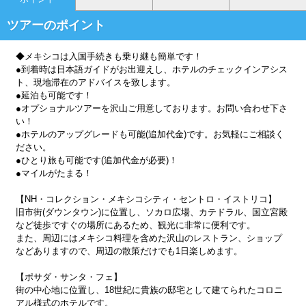
ツアーのポイント
◆メキシコは入国手続きも乗り継も簡単です！
●到着時は日本語ガイドがお出迎えし、ホテルのチェックインアシス
ト、現地滞在のアドバイスを致します。
●延泊も可能です！
●オプショナルツアーを沢山ご用意しております。お問い合わせ下さ
い！
●ホテルのアップグレードも可能(追加代金)です。お気軽にご相談く
ださい。
●ひとり旅も可能です(追加代金が必要)！
●マイルがたまる！
【NH・コレクション・メキシコシティ・セントロ・イストリコ】
旧市街(ダウンタウン)に位置し、ソカロ広場、カテドラル、国立宮殿
など徒歩ですぐの場所にあるため、観光に非常に便利です。
また、周辺にはメキシコ料理を含めた沢山のレストラン、ショップ
などありますので、周辺の散策だけでも1日楽しめます。
【ポサダ・サンタ・フェ】
街の中心地に位置し、18世紀に貴族の邸宅として建てられたコロニ
アル様式のホテルです。