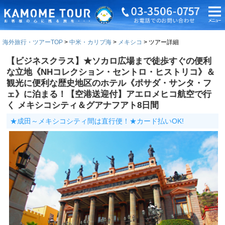
海外旅行・ツアーTOP
中米・カリブ海
メキシコ
ツアー詳細
【ビジネスクラス】★ソカロ広場まで徒歩すぐの便利
な立地《NHコレクション・セントロ・ヒストリコ》＆
観光に便利な歴史地区のホテル《ポサダ・サンタ・フ
ェ》に泊まる！【空港送迎付】アエロメヒコ航空で行
く メキシコシティ＆グアナフアト8日間
★成田～メキシコシティ間は直行便！★カード払いOK!