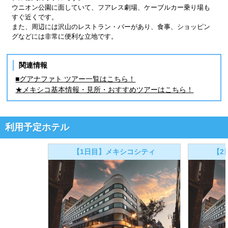
ウニオン公園に面していて、フアレス劇場、ケーブルカー乗り場も
すぐ近くです。
また、周辺には沢山のレストラン・バーがあり、食事、ショッピン
グなどには非常に便利な立地です。
関連情報
■グアナファト ツアー一覧はこちら！
★メキシコ基本情報・見所・おすすめツアーはこちら！
利用予定ホテル
【1日目】メキシコシティ
【2