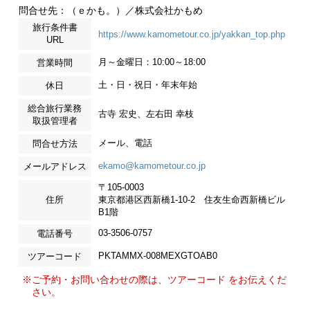
問合せ先：（ｅかも。）／株式会社かもめ
旅行条件書
https://www.kamometour.co.jp/yakkan_top.php
URL
月～金曜日：10:00～18:00
営業時間
土・日・祝日・年末年始
休日
総合旅行業務
古寺 宏史、左右田 幸枝
取扱管理者
メール、電話
問合せ方法
ekamo@kamometour.co.jp
メールアドレス
〒105-0003
住所
東京都港区西新橋1-10-2 住友生命西新橋ビル
B1階
03-3506-0757
電話番号
PKTAMMX-008MEXGTOAB0
ツアーコード
※ご予約・お問い合わせの際は、ツアーコード をお伝えくだ
さい。