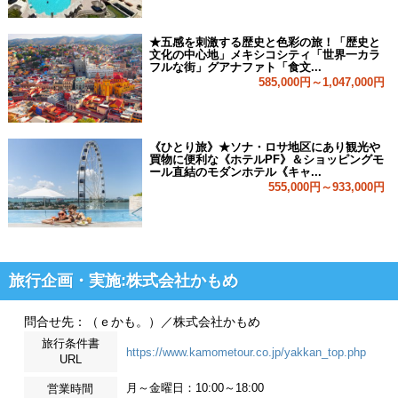
★五感を刺激する歴史と色彩の旅！「歴史と
文化の中心地」メキシコシティ「世界一カラ
フルな街」グアナファト「食文...
585,000円～1,047,000円
《ひとり旅》★ソナ・ロサ地区にあり観光や
買物に便利な《ホテルPF》＆ショッピングモ
ール直結のモダンホテル《キャ...
555,000円～933,000円
旅行企画・実施:株式会社かもめ
問合せ先：（ｅかも。）／株式会社かもめ
旅行条件書
https://www.kamometour.co.jp/yakkan_top.php
URL
月～金曜日：10:00～18:00
営業時間