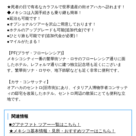
★死者の日で有名なカラフルで世界遺産の街オアハカへ訪れます！
◆メキシコは入国手続きも乗り継も簡単！
●延泊も可能です！
●オプショナルツアーを沢山ご用意しております！
●ホテルのアップグレードも可能(追加代金)です！
●ひとり旅も可能です(追加代金が必要)！
●マイルがたまる！
【PF(プラザ・フローレンシア)】
メキシコシティ一番の繁華街ソナ・ロサのフローレンシア通りに面
したホテル。レフォルマ通りに建つ独立記念塔も近くにございま
す。繁華街ソナ・ロサや、地下鉄駅なども近く非常に便利です。
【カサ・コンサッティ】
オアハカのセントロ(旧市街)にあり、イタリア人博物学者コンサッテ
ィの邸宅を改装したホテル。セントロ周辺の散策にとても便利な立
地です。
関連情報
■グアナファト ツアー一覧はこちら！
★メキシコ基本情報・見所・おすすめツアーはこちら！