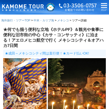
海外旅行・ツアーTOP
中米・カリブ海
メキシコ
ツアー詳細
★何でも揃う便利な立地《ホテルPF》＆観光や食事に
便利な旧市街の中心《カサ・コンサッティ》に泊ま
る！アエロメヒコ航空で行く メキシコシティ＆オアハ
カ7日間
★成田～メキシコシティ間は直行便！★カード払いOK!