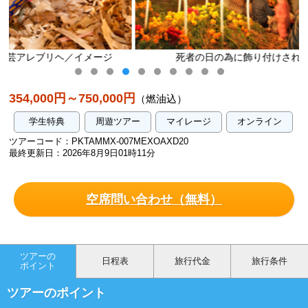
ージ
死者の日の為に飾り付けされた祭壇／イメージ
354,000円～750,000円
（燃油込）
学生特典
周遊ツアー
マイレージ
オンライン
ツアーコード：PKTAMMX-007MEXOAXD20
最終更新日：2026年8月9日01時11分
空席問い合わせ（無料）
ツアーの
日程表
旅行代金
旅行条件
ポイント
ツアーのポイント