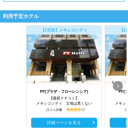
利用予定ホテル
【1日目】メキシコシティ
【2
PF(プラザ・フローレンシア)
PF
【最新クチコミ】
メキシコシティ 立地は悪くない
メキシ
口コミ評価
口
詳細ページを見る