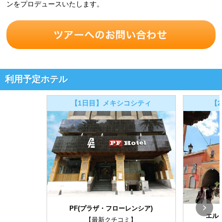
ンをプロデュースいたします。
利用予定ホテル
【1日目】メキシコシティ
【
PF(プラザ・フローレンシア)
エル
【最新クチコミ】