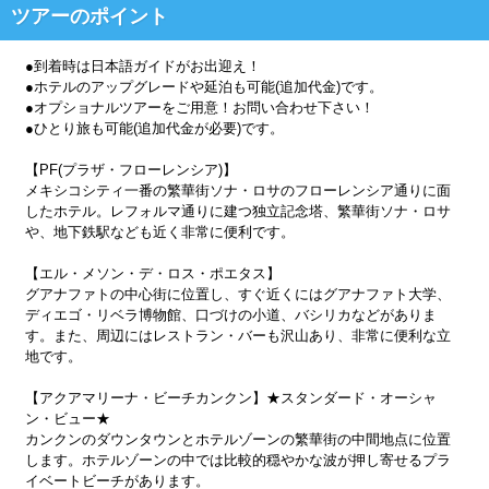
ツアーのポイント
●到着時は日本語ガイドがお出迎え！
●ホテルのアップグレードや延泊も可能(追加代金)です。
●オプショナルツアーをご用意！お問い合わせ下さい！
●ひとり旅も可能(追加代金が必要)です。
【PF(プラザ・フローレンシア)】
メキシコシティ一番の繁華街ソナ・ロサのフローレンシア通りに面
したホテル。レフォルマ通りに建つ独立記念塔、繁華街ソナ・ロサ
や、地下鉄駅なども近く非常に便利です。
【エル・メソン・デ・ロス・ポエタス】
グアナファトの中心街に位置し、すぐ近くにはグアナファト大学、
ディエゴ・リベラ博物館、口づけの小道、バシリカなどがありま
す。また、周辺にはレストラン・バーも沢山あり、非常に便利な立
地です。
【アクアマリーナ・ビーチカンクン】★スタンダード・オーシャ
ン・ビュー★
カンクンのダウンタウンとホテルゾーンの繁華街の中間地点に位置
します。ホテルゾーンの中では比較的穏やかな波が押し寄せるプラ
イベートビーチがあります。