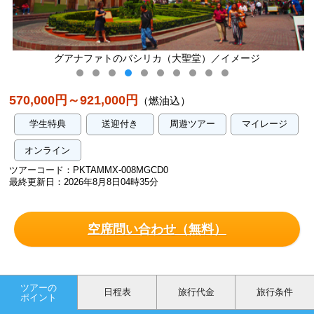
グアナファトのバシリカ（大聖堂）／イメージ
570,000円～921,000円
（燃油込）
学生特典
送迎付き
周遊ツアー
マイレージ
オンライン
ツアーコード：PKTAMMX-008MGCD0
最終更新日：2026年8月8日04時35分
空席問い合わせ（無料）
ツアーの
日程表
旅行代金
旅行条件
ポイント