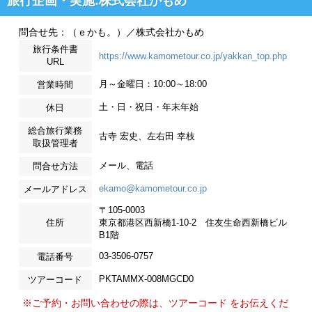
旅行企画・実施:株式会社かもめ
問合せ先：（ｅかも。）／株式会社かもめ
旅行条件書
https://www.kamometour.co.jp/yakkan_top.php
URL
月～金曜日：10:00～18:00
営業時間
土・日・祝日・年末年始
休日
総合旅行業務
古寺 宏史、左右田 幸枝
取扱管理者
メール、電話
問合せ方法
ekamo@kamometour.co.jp
メールアドレス
〒105-0003
住所
東京都港区西新橋1-10-2 住友生命西新橋ビル
B1階
03-3506-0757
電話番号
PKTAMMX-008MGCD0
ツアーコード
※ご予約・お問い合わせの際は、ツアーコード をお伝えくだ