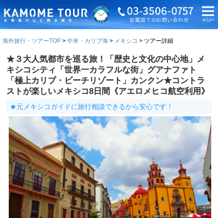
海外旅行・ツアーTOP
中米・カリブ海
メキシコ
ツアー詳細
★３大人気都市を巡る旅！「歴史と文化の中心地」メ
キシコシティ「世界一カラフルな街」グアナファト
「極上カリブ・ビーチリゾート」カンクン★コントラ
ストが楽しいメキシコ8日間《アエロメヒコ航空利用》
★元メキシコガイドに旅行相談できるから安心です！