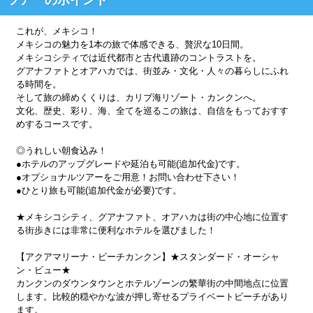
これが、メキシコ！
メキシコの魅力を1本の旅で体感できる、贅沢な10日間。
メキシコシティでは近代都市と古代遺跡のコントラストを。
グアナファトとオアハカでは、街並み・文化・人々の暮らしにふれ
る時間を。
そして旅の締めくくりは、カリブ海リゾート・カンクンへ。
文化、歴史、彩り、海、全てを巡るこの旅は、自信をもっておすす
めするコースです。
◎うれしい朝食込み！
●ホテルのアップグレードや延泊も可能(追加代金)です。
●オプショナルツアーをご用意！お問い合わせ下さい！
●ひとり旅も可能(追加代金が必要)です。
★メキシコシティ、グアナファト、オアハカは街の中心地に位置す
る街歩きには非常に便利なホテルを選びました！
【アクアマリーナ・ビーチカンクン】★スタンダード・オーシャ
ン・ビュー★
カンクンのダウンタウンとホテルゾーンの繁華街の中間地点に位置
します。比較的穏やかな波が押し寄せるプライベートビーチがあり
ます。