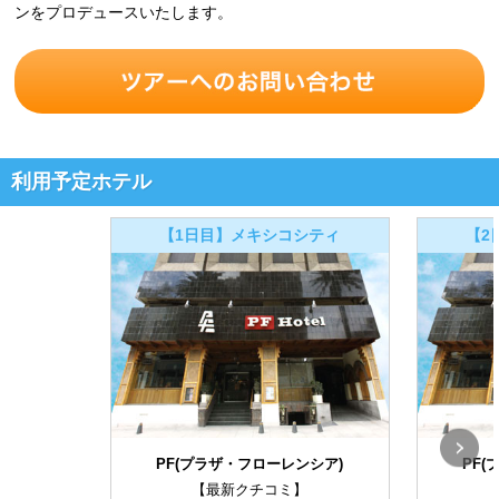
ンをプロデュースいたします。
利用予定ホテル
【1日目】メキシコシティ
【2
PF(プラザ・フローレンシア)
PF
【最新クチコミ】