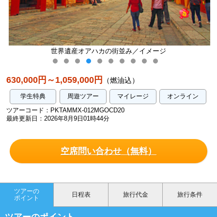
世界遺産オアハカの街並み／イメージ
630,000円～1,059,000円
（燃油込）
学生特典
周遊ツアー
マイレージ
オンライン
ツアーコード：PKTAMMX-012MGOCD20
最終更新日：2026年8月9日01時44分
空席問い合わせ（無料）
ツアーの
日程表
旅行代金
旅行条件
ポイント
ツアーのポイント