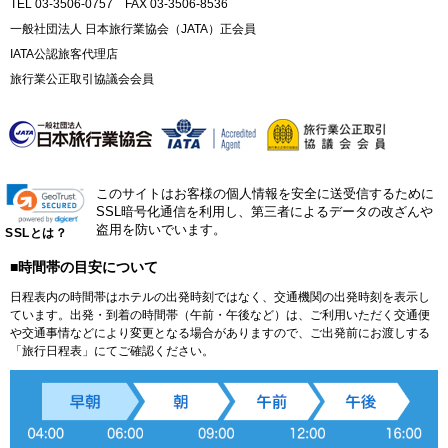
TEL 03-3506-0757 FAX 03-3506-8536
一般社団法人 日本旅行業協会（JATA）正会員
IATA公認旅客代理店
旅行業公正取引協議会会員
このサイトはお客様の個人情報を安全に送受信するために
SSL暗号化通信を利用し、第三者によるデータの改ざんや
盗用を防いでいます。
SSLとは？
■時間帯の目安について
日程表内の時間帯はホテルの出発時刻ではなく、交通機関の出発時刻を表示し
ています。出発・到着の時間帯（午前・午後など）は、ご利用いただく交通便
や交通事情などにより変更となる場合がありますので、ご出発前にお渡しする
「旅行日程表」にてご確認ください。