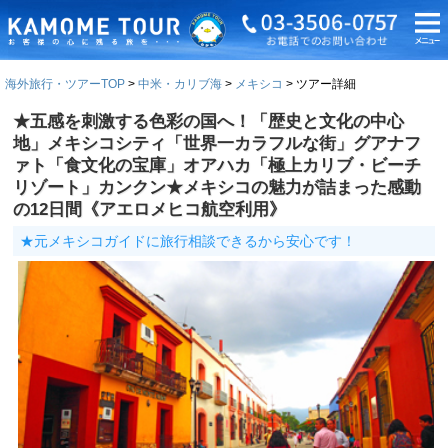
海外旅行・ツアーTOP
中米・カリブ海
メキシコ
ツアー詳細
★五感を刺激する色彩の国へ！「歴史と文化の中心
地」メキシコシティ「世界一カラフルな街」グアナフ
ァト「食文化の宝庫」オアハカ「極上カリブ・ビーチ
リゾート」カンクン★メキシコの魅力が詰まった感動
の12日間《アエロメヒコ航空利用》
★元メキシコガイドに旅行相談できるから安心です！