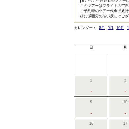
[ｅかも。空席連動型ツアーに
このツアーはフライトの空席
ご予約時のツアー代金で旅行
びに減額分の払い戻しはござ
カレンダー：
8月
9月
10月
日
月
2
3
-
-
9
10
-
-
16
17