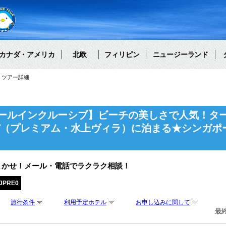
カナダ・アメリカ
北欧
フィリピン
ニュージーランド
ツアー詳細
ールインクルーシブ】ビーチの美しさで人気！タ
スパ（プレミアム・水上ヴィラ）に泊まる★シンガポ
まかせ！メール・電話でラクラク相談！
JPRE0
旅行条件
利用予定ホテル
お申し込みに関して
最終