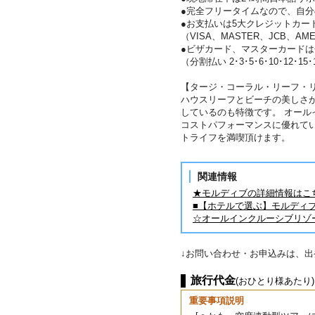
●完全フリータイムなので、自
●お支払いは5大クレジットカー
（VISA、MASTER、JCB、AME
●ビザカード、マスターカード
（分割払い 2･3･5･6･10･12･15
【タージ・コーラル・リーフ・リ
ハウスリーフとビーチの美しさ
しているのも特徴です。 オー
コストパフォーマンスに優れて
トライフを満喫頂けます。
関連情報
★モルディブの詳細情報はこ
■【ホテルで選ぶ】モルディ
☆オールインクルーシブリゾ
↓お問い合わせ・お申込みは、
旅行代金
(おひとり様あたり)
重要事項説明