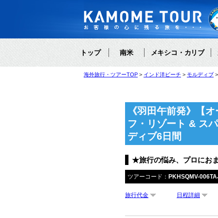
トップ
南米
メキシコ・カリブ
海外旅行・ツアーTOP
インド洋ビーチ
モルディブ
《羽田午前発》【オ
フ・リゾート & 
ディブ6日間
★旅行の悩み、プロにお
ツアーコード：
PKHSQMV-006TA
旅行代金
日程詳細