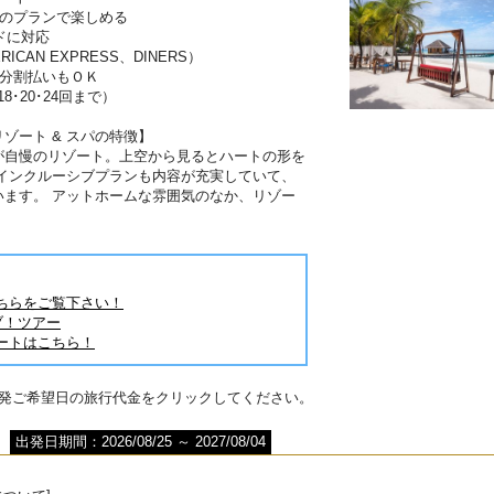
分のプランで楽しめる
ドに対応
RICAN EXPRESS、DINERS）
は分割払いもＯＫ
･18･20･24回まで）
ゾート & スパの特徴】
が自慢のリゾート。上空から見るとハートの形を
ルインクルーシブプランも内容が充実していて、
います。 アットホームな雰囲気のなか、リゾー
ちらをご覧下さい！
ブ！ツアー
ートはこちら！
出発ご希望日の旅行代金をクリックしてください。
出発日期間：2026/08/25 ～ 2027/08/04