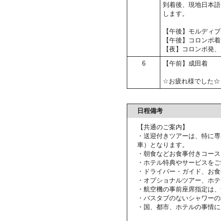
到着後、現地日本語
します。
【午後】モルディブ
【午後】コロンボ着
【夜】コロンボ発、
6
【午前】成田着
☆お疲れ様でした☆
日程備考
【共通のご案内】
・送迎付きツアーは、特に専
車）となります。
・朝食などお食事付きコース
・ホテル特典やサービスをご
・ドライバー・ガイド、お食
・オプショナルツアー、ホテ
・航空機の事前座席指定は、
・バスタブのないシャワーの
・国、都市、ホテルの事情に