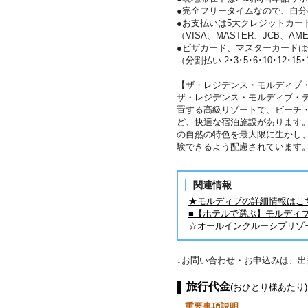
●完全フリータイムなので、自
●お支払いは5大クレジットカー
（VISA、MASTER、JCB、AME
●ビザカード、マスターカード
（分割払い 2･3･5･6･10･12･15
【ザ・レジデンス・モルディブ
ザ・レジデンス・モルディブ・
置する高級リゾートで、ビーチ
ど、快適な宿泊施設があります
の自然の特色を最大限に生かし
験できるよう配慮されています
関連情報
★モルディブの詳細情報はこ
■【ホテルで選ぶ】モルディ
☆オールインクルーシブリゾ
↓お問い合わせ・お申込みは、
旅行代金
(おひとり様あたり)
重要事項説明