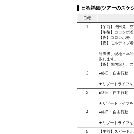
日程詳細(ツアーのスケジ
日程
1
【午前】成田発、空
【午後】コロンボ着
【夜】コロンボ発、
【夜】モルディブ着
到着後、現地日本語
致します。
【夜】国内線と、ス
2
●終日：自由行動
★リゾートライフを
3
●終日：自由行動
★リゾートライフを
4
●終日：自由行動
★リゾートライフを
5
【午前】スピードボ