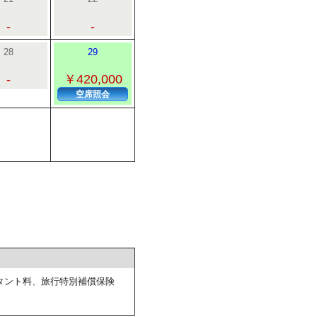
-
-
28
29
-
￥420,000
空席照会
タント料、旅行特別補償保険