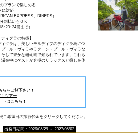
分のプランで楽しめる
ドに対応
RICAN EXPRESS、DINERS）
は分割払いもＯＫ
･18･20･24回まで）
・ディグラの特徴】
ディグラは、美しいモルディブのディグラ島に位
・プール・ヴィラやラグーン・プール・ヴィラな
。そして豊かな珊瑚礁で知られています。これら
、滞在中にゲストが究極のリラックスと癒しを体
。
ちらをご覧下さい！
ブ！ツアー
ートはこちら！
出発ご希望日の旅行代金をクリックしてください。
出発日期間：2026/08/29 ～ 2027/08/02