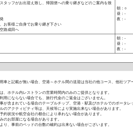
スタッフがお出迎え致し、帰国便への乗り継ぎなどのご案内を致
朝：○
昼：-
発
夜：-
、お客様ご自身でお乗り継ぎ下さい
空路成田へ
朝：-
昼：-
夜：-
用車と記載が無い場合、空港～ホテル間の送迎は当社の他コース、他社ツア
は、ホテル内レストランの営業時間内のみのご提供となります。
利用にならない場合でも、旅行代金のご返金はございません。
事が含まれている場合のテーブルチップ、空港・駅及びホテルでのポータレ
ルのアクティビティ等は、天候等により実施出来ない場合があります。
予約状況や航空会社の都合により承れない場合があります。
みのお部屋になる場合があります。
より、事前のベッドの台数の確約は出来ない場合がございます。