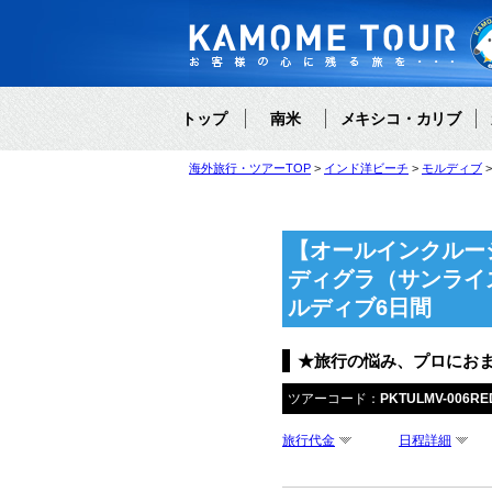
トップ
南米
メキシコ・カリブ
海外旅行・ツアーTOP
インド洋ビーチ
モルディブ
【オールインクルー
ディグラ（サンライ
ルディブ6日間
★旅行の悩み、プロにお
ツアーコード：
PKTULMV-006R
旅行代金
日程詳細