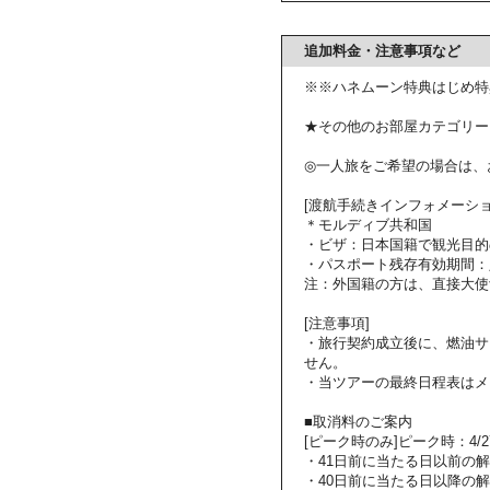
追加料金・注意事項など
※※ハネムーン特典はじめ特
★その他のお部屋カテゴリー
◎一人旅をご希望の場合は、
[渡航手続きインフォメーショ
＊モルディブ共和国
・ビザ：日本国籍で観光目的
・パスポート残存有効期間：
注：外国籍の方は、直接大使
[注意事項]
・旅行契約成立後に、燃油サ
せん。
・当ツアーの最終日程表はメ
■取消料のご案内
[ピーク時のみ]ピーク時：4/27～
・41日前に当たる日以前の
・40日前に当たる日以降の解