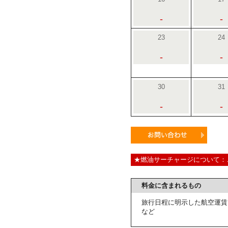
-
-
23
24
-
-
30
31
-
-
★燃油サーチャージについて：
料金に含まれるもの
旅行日程に明示した航空運賃
など