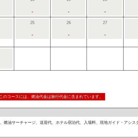
-
-
-
25
26
27
-
-
-
このコースには、燃油代金は旅行代金に含まれています。
、燃油サーチャージ、送迎代、ホテル宿泊代、入場料、現地ガイド・アシス