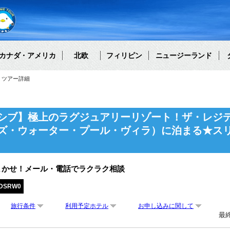
カナダ・アメリカ
北欧
フィリピン
ニュージーランド
ツアー詳細
シブ】極上のラグジュアリーリゾート！ザ・レジ
ズ・ウォーター・プール・ヴィラ）に泊まる★ス
まかせ！メール・電話でラクラク相談
EDSRW0
旅行条件
利用予定ホテル
お申し込みに関して
最終