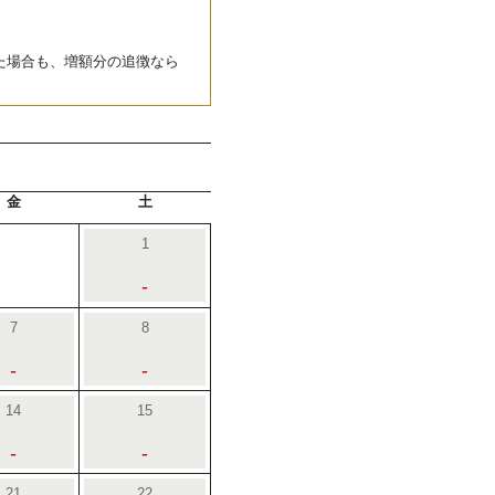
た場合も、増額分の追徴なら
金
土
1
-
7
8
-
-
14
15
-
-
21
22