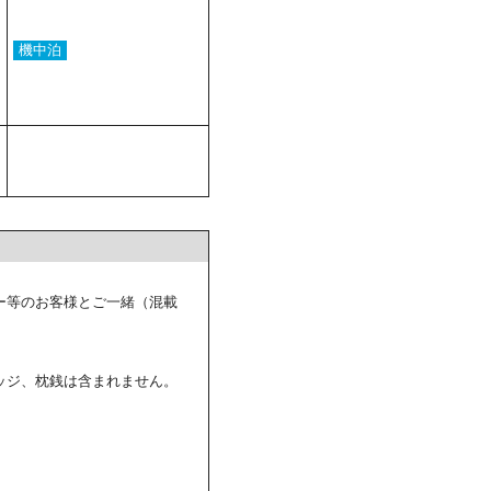
機中泊
ー等のお客様とご一緒（混載
ッジ、枕銭は含まれません。