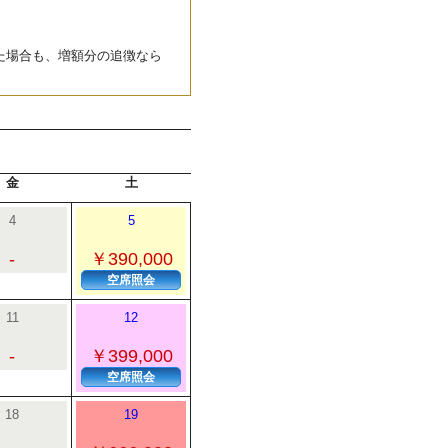
た場合も、増額分の追徴なら
金
土
4
5
-
￥390,000
空席照会
11
12
-
￥399,000
空席照会
18
19