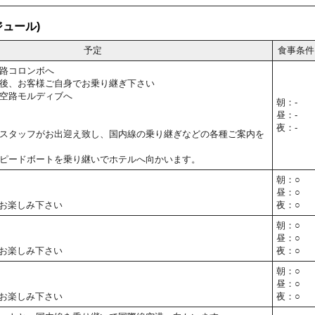
ュール)
予定
食事条件
路コロンボへ
後、お客様ご自身でお乗り継ぎ下さい
空路モルディブへ
朝：-
昼：-
夜：-
スタッフがお出迎え致し、国内線の乗り継ぎなどの各種ご案内を
ピードボートを乗り継いでホテルへ向かいます。
朝：○
昼：○
お楽しみ下さい
夜：○
朝：○
昼：○
お楽しみ下さい
夜：○
朝：○
昼：○
お楽しみ下さい
夜：○