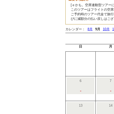
[ｅかも。空席連動型ツアーに
このツアーはフライトの空席
ご予約時のツアー代金で旅行
びに減額分の払い戻しはござ
カレンダー：
8月
9月
10月
日
月
6
7
-
-
13
14