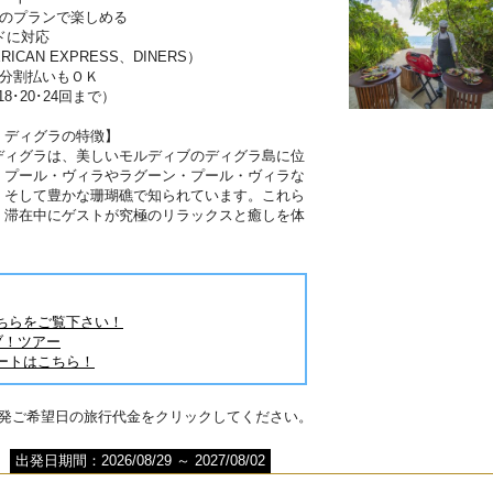
分のプランで楽しめる
ドに対応
RICAN EXPRESS、DINERS）
は分割払いもＯＫ
･18･20･24回まで）
・ディグラの特徴】
ディグラは、美しいモルディブのディグラ島に位
・プール・ヴィラやラグーン・プール・ヴィラな
。そして豊かな珊瑚礁で知られています。これら
、滞在中にゲストが究極のリラックスと癒しを体
。
ちらをご覧下さい！
ブ！ツアー
ートはこちら！
出発ご希望日の旅行代金をクリックしてください。
出発日期間：2026/08/29 ～ 2027/08/02