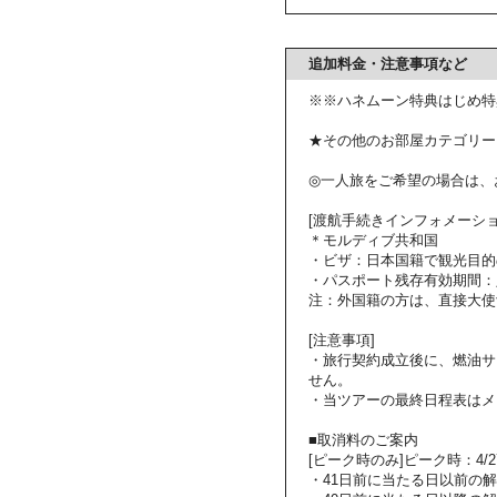
追加料金・注意事項など
※※ハネムーン特典はじめ特
★その他のお部屋カテゴリー
◎一人旅をご希望の場合は、
[渡航手続きインフォメーショ
＊モルディブ共和国
・ビザ：日本国籍で観光目的
・パスポート残存有効期間：
注：外国籍の方は、直接大使
[注意事項]
・旅行契約成立後に、燃油サ
せん。
・当ツアーの最終日程表はメ
■取消料のご案内
[ピーク時のみ]ピーク時：4/27～
・41日前に当たる日以前の