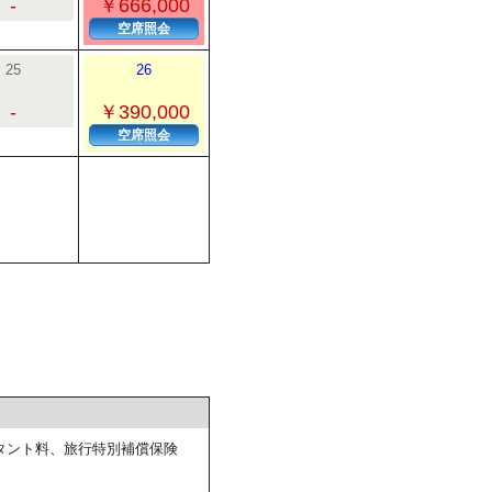
-
￥666,000
空席照会
25
26
-
￥390,000
空席照会
タント料、旅行特別補償保険