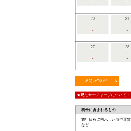
-
-
20
21
-
-
27
28
-
-
★燃油サーチャージについて：
料金に含まれるもの
旅行日程に明示した航空運賃
など