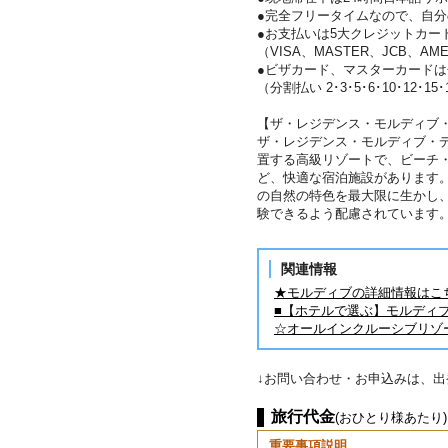
●完全フリータイムなので、自
●お支払いは5大クレジットカー
（VISA、MASTER、JCB、AME
●ビザカード、マスターカード
（分割払い 2･3･5･6･10･12･15
【ザ・レジデンス・モルディブ
ザ・レジデンス・モルディブ・
置する高級リゾートで、ビーチ
ど、快適な宿泊施設があります
の自然の特色を最大限に生かし
験できるよう配慮されています
関連情報
★モルディブの詳細情報はこ
■【ホテルで選ぶ】モルディ
☆オールインクルーシブリゾ
↓お問い合わせ・お申込みは、
旅行代金
(おひとり様あたり)
重要事項説明