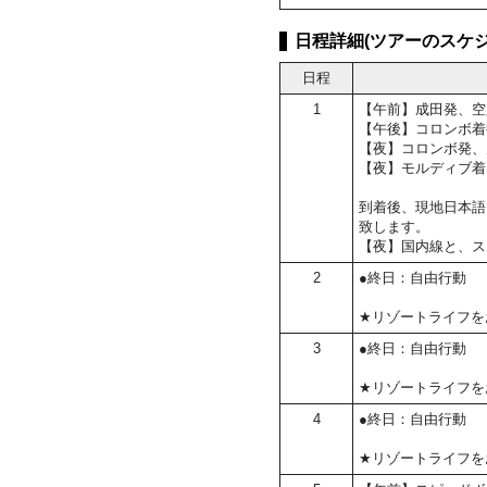
日程詳細(ツアーのスケジ
日程
1
【午前】成田発、空
【午後】コロンボ着
【夜】コロンボ発、
【夜】モルディブ着
到着後、現地日本語
致します。
【夜】国内線と、ス
2
●終日：自由行動
★リゾートライフを
3
●終日：自由行動
★リゾートライフを
4
●終日：自由行動
★リゾートライフを