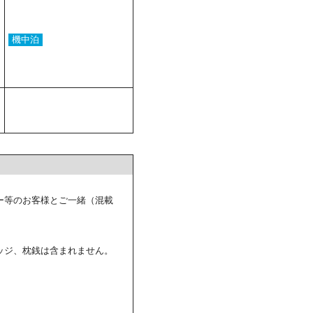
機中泊
ー等のお客様とご一緒（混載
ッジ、枕銭は含まれません。