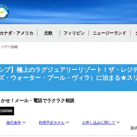
カナダ・アメリカ
北欧
フィリピン
ニュージーランド
ツアー詳細
シブ】極上のラグジュアリーリゾート！ザ・レジ
ズ・ウォーター・プール・ヴィラ）に泊まる★ス
まかせ！メール・電話でラクラク相談
EDSRW0
旅行条件
利用予定ホテル
お申し込みに関して
最終