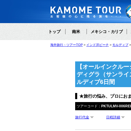
トップ
南米
メキシコ・カリブ
海外旅行・ツアーTOP
インド洋ビーチ
モルディブ
【オールインクルー
ディグラ（サンライ
ルディブ6日間
★旅行の悩み、プロにお
ツアーコード：
PKTULMV-006R
旅行代金
日程詳細