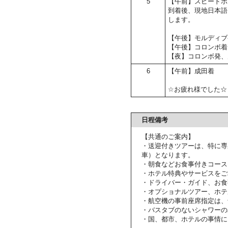
5
【午前】スピードボ
到着後、現地日本語
します。
【午後】モルディブ
【午後】コロンボ着
【夜】コロンボ発、
6
【午前】成田着
☆お疲れ様でした☆
日程備考
【共通のご案内】
・送迎付きツアーは、特に専
車）となります。
・朝食などお食事付きコース
・ホテル特典やサービスをご
・ドライバー・ガイド、お食
・オプショナルツアー、ホテ
・航空機の事前座席指定は、
・バスタブのないシャワーの
・国、都市、ホテルの事情に