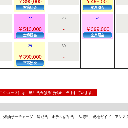
￥390,000
-
￥498,000
空席照会
空席照会
22
23
24
￥513,000
-
￥399,000
空席照会
空席照会
29
30
￥390,000
-
空席照会
このコースには、燃油代金は旅行代金に含まれています。
、燃油サーチャージ、送迎代、ホテル宿泊代、入場料、現地ガイド・アシス