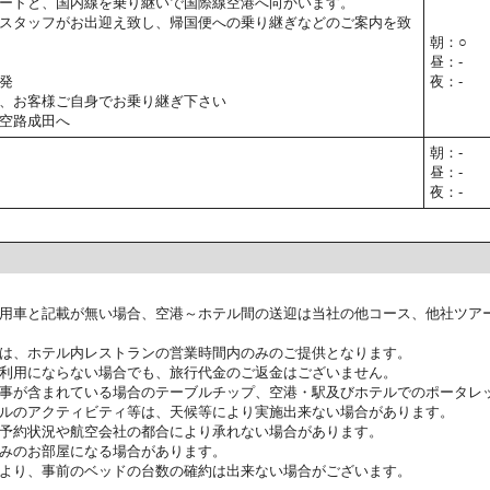
ートと、国内線を乗り継いで国際線空港へ向かいます。
スタッフがお出迎え致し、帰国便への乗り継ぎなどのご案内を致
朝：○
昼：-
発
夜：-
、お客様ご自身でお乗り継ぎ下さい
空路成田へ
朝：-
昼：-
夜：-
用車と記載が無い場合、空港～ホテル間の送迎は当社の他コース、他社ツア
は、ホテル内レストランの営業時間内のみのご提供となります。
利用にならない場合でも、旅行代金のご返金はございません。
事が含まれている場合のテーブルチップ、空港・駅及びホテルでのポータレ
ルのアクティビティ等は、天候等により実施出来ない場合があります。
予約状況や航空会社の都合により承れない場合があります。
みのお部屋になる場合があります。
より、事前のベッドの台数の確約は出来ない場合がございます。