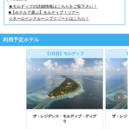
★モルディブの詳細情報はこちらをご覧下さい！
■【ホテルで選ぶ】モルディブ！ツアー
☆オールインクルーシブリゾートはこちら！
利用予定ホテル
【1日目】モルディブ
【
ザ・レジデンス・モルディブ・ディグ
ザ・レジ
ラ