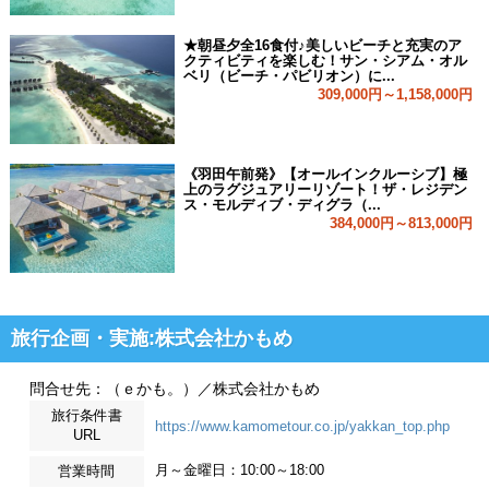
★朝昼夕全16食付♪美しいビーチと充実のア
クティビティを楽しむ！サン・シアム・オル
ベリ（ビーチ・パビリオン）に...
309,000円～1,158,000円
《羽田午前発》【オールインクルーシブ】極
上のラグジュアリーリゾート！ザ・レジデン
ス・モルディブ・ディグラ（...
384,000円～813,000円
旅行企画・実施:株式会社かもめ
問合せ先：（ｅかも。）／株式会社かもめ
旅行条件書
https://www.kamometour.co.jp/yakkan_top.php
URL
月～金曜日：10:00～18:00
営業時間