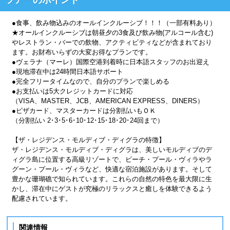
●食事、飲み物込みのオールインクルーシブ！！！（一部有料あり）
★オールインクルーシブは朝昼夕の3食及び飲み物(アルコール含む)
やレストラン・バーでの飲物、アクティビティなどが含まれており
ます。お財布いらずの大変お得なプランです。
●ヴェラナ（マーレ）国際空港到着時に日本語スタッフのお出迎え
●現地滞在中は24時間日本語サポート
●完全フリータイムなので、自分のプランで楽しめる
●お支払いは5大クレジットカードに対応
（VISA、MASTER、JCB、AMERICAN EXPRESS、DINERS）
●ビザカード、マスターカードは分割払いもＯＫ
（分割払い 2･3･5･6･10･12･15･18･20･24回まで）
【ザ・レジデンス・モルディブ・ディグラの特徴】
ザ・レジデンス・モルディブ・ディグラは、美しいモルディブのデ
ィグラ島に位置する高級リゾートで、ビーチ・プール・ヴィラやラ
グーン・プール・ヴィラなど、快適な宿泊施設があります。そして
豊かな珊瑚礁で知られています。これらの自然の特色を最大限に生
かし、滞在中にゲストが究極のリラックスと癒しを体験できるよう
配慮されています。
関連情報