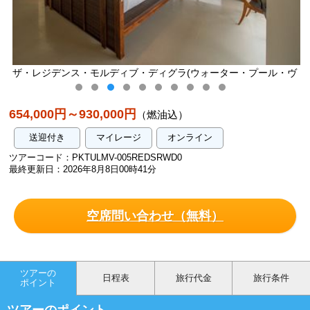
ディブ・ディグラ(ウォーター・プール・ヴ
ザ・レジデンス・モルディ
ィラ)／イメージ
654,000円～930,000円
（燃油込）
送迎付き
マイレージ
オンライン
ツアーコード：PKTULMV-005REDSRWD0
最終更新日：2026年8月8日00時41分
空席問い合わせ（無料）
ツアーの
日程表
旅行代金
旅行条件
ポイント
ツアーのポイント