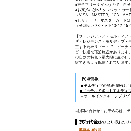
●完全フリータイムなので、自
●お支払いは5大クレジットカー
（VISA、MASTER、JCB、AME
●ビザカード、マスターカード
（分割払い 2･3･5･6･10･12･15
【ザ・レジデンス・モルディブ
ザ・レジデンス・モルディブ・
置する高級リゾートで、ビーチ
ど、快適な宿泊施設があります
の自然の特色を最大限に生かし
験できるよう配慮されています
関連情報
★モルディブの詳細情報はこ
■【ホテルで選ぶ】モルディ
☆オールインクルーシブリゾ
↓お問い合わせ・お申込みは、
旅行代金
(おひとり様あたり)
重要事項説明