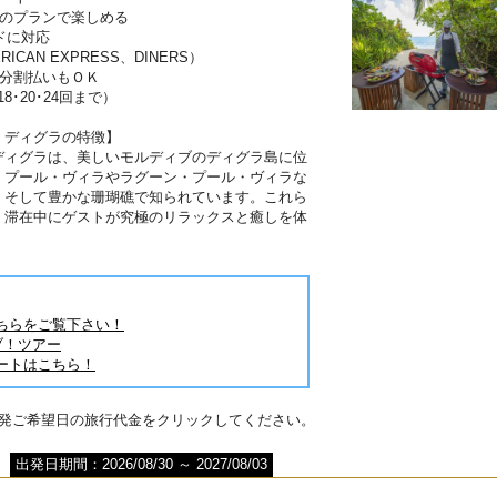
分のプランで楽しめる
ドに対応
RICAN EXPRESS、DINERS）
は分割払いもＯＫ
･18･20･24回まで）
・ディグラの特徴】
ディグラは、美しいモルディブのディグラ島に位
・プール・ヴィラやラグーン・プール・ヴィラな
。そして豊かな珊瑚礁で知られています。これら
、滞在中にゲストが究極のリラックスと癒しを体
。
ちらをご覧下さい！
ブ！ツアー
ートはこちら！
出発ご希望日の旅行代金をクリックしてください。
出発日期間：2026/08/30 ～ 2027/08/03