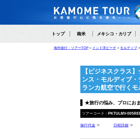
トップ
南米
メキシコ・カリブ
海外旅行・ツアーTOP
インド洋ビーチ
モルディブ
【ビジネスクラス】
ンス・モルディブ・
ランカ航空で行くモ
★旅行の悩み、プロにお
ツアーコード：
PKTULMV-005R
旅行代金
日程詳細