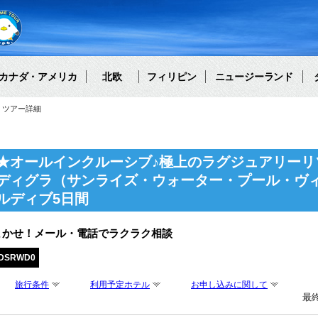
カナダ・アメリカ
北欧
フィリピン
ニュージーランド
ツアー詳細
★オールインクルーシブ♪極上のラグジュアリーリ
ディグラ（サンライズ・ウォーター・プール・ヴィ
ルディブ5日間
まかせ！メール・電話でラクラク相談
EDSRWD0
旅行条件
利用予定ホテル
お申し込みに関して
最終