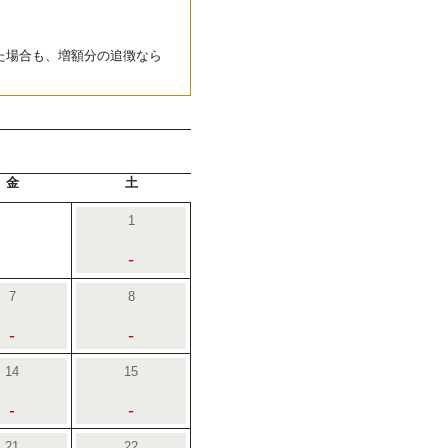
た場合も、増額分の追徴なら
金
土
1
-
7
8
-
-
14
15
-
-
21
22