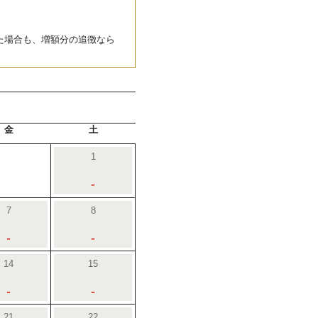
た場合も、増額分の追徴なら
金
土
1
-
7
8
-
-
14
15
-
-
21
22