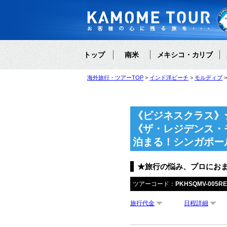
トップ
南米
メキシコ・カリブ
海外旅行・ツアーTOP
インド洋ビーチ
モルディブ
《ビジネスクラス》
《ザ・レジデンス・
泊まる！シンガポー
★旅行の悩み、プロにお
ツアーコード：
PKHSQMV-005R
旅行代金
日程詳細