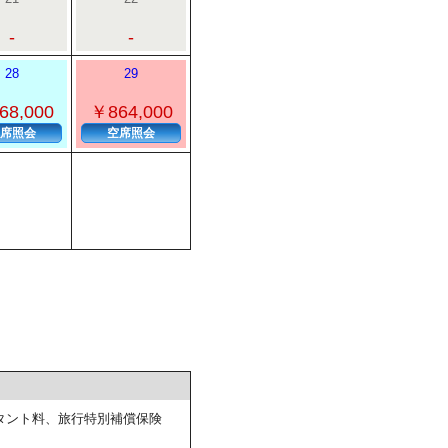
-
-
28
29
68,000
￥864,000
席照会
空席照会
タント料、旅行特別補償保険