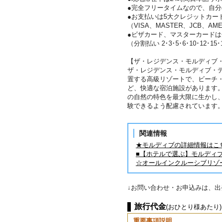
●完全フリータイムなので、自
●お支払いは5大クレジットカー
（VISA、MASTER、JCB、AME
●ビザカード、マスターカード
（分割払い 2･3･5･6･10･12･15
【ザ・レジデンス・モルディブ
ザ・レジデンス・モルディブ・
置する高級リゾートで、ビーチ
ど、快適な宿泊施設があります
の自然の特色を最大限に生かし
験できるよう配慮されています
関連情報
★モルディブの詳細情報はこ
■【ホテルで選ぶ】モルディ
☆オールインクルーシブリゾ
↓お問い合わせ・お申込みは、
旅行代金
(おひとり様あたり)
重要事項説明