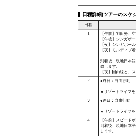
日程詳細(ツアーのスケジ
日程
1
【午前】羽田発、空
【午後】シンガポー
【夜】シンガポール
【夜】モルディブ着
到着後、現地日本語
致します。
【夜】国内線と、ス
2
●終日：自由行動
★リゾートライフを
3
●終日：自由行動
★リゾートライフを
4
【午前】スピードボ
到着後、現地日本語
します。