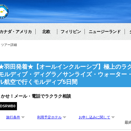
カナダ・アメリカ
北欧
フィリピン
ニュージーランド
ツアー詳細
★羽田発着★【オールインクルーシブ】極上のラ
モルディブ・ディグラ／サンライズ・ウォーター
ル航空で行くモルディブ5日間
まかせ！メール・電話でラクラク相談
EDSRWB0
旅行条件
利用予定ホテル
お申し込みに関して
最終