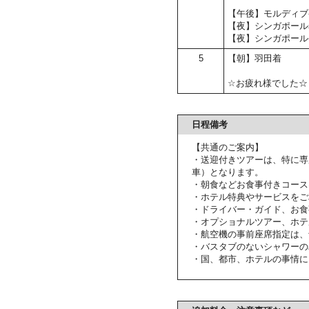
【午後】モルディブ
【夜】シンガポール
【夜】シンガポール
5
【朝】羽田着
☆お疲れ様でした☆
日程備考
【共通のご案内】
・送迎付きツアーは、特に専
車）となります。
・朝食などお食事付きコース
・ホテル特典やサービスをご
・ドライバー・ガイド、お食
・オプショナルツアー、ホテ
・航空機の事前座席指定は、
・バスタブのないシャワーの
・国、都市、ホテルの事情に