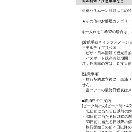
追加料金・注意事項など
※※ハネムーン特典はじめ特
★その他のお部屋カテゴリー
◎一人旅をご希望の場合は、
[渡航手続きインフォメーショ
＊モルディブ共和国
・ビザ：日本国籍で観光目的
・パスポート残存有効期間：
注：外国籍の方は、直接大使
[注意事項]
・旅行契約成立後に、燃油サ
せん。
・当ツアーの最終日程表はメ
■取消料のご案内
[ピーク時のみ]ピーク時：4/27～
・41日前に当たる日以前の
・40日前に当たる日以降の解
・30日前に当たる日以降の解
・旅行開始日の前々日以降の