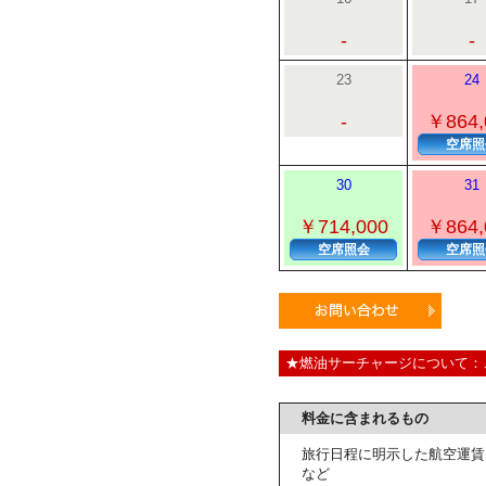
-
-
23
24
-
￥864,
空席照
30
31
￥714,000
￥864,
空席照会
空席照
★燃油サーチャージについて：
料金に含まれるもの
旅行日程に明示した航空運賃
など