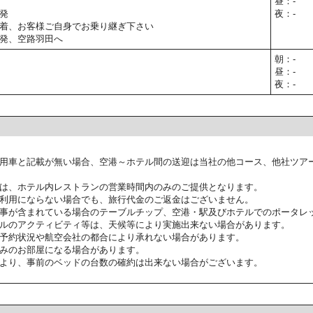
昼：-
発
夜：-
着、お客様ご自身でお乗り継ぎ下さい
発、空路羽田へ
朝：-
昼：-
夜：-
用車と記載が無い場合、空港～ホテル間の送迎は当社の他コース、他社ツア
は、ホテル内レストランの営業時間内のみのご提供となります。
利用にならない場合でも、旅行代金のご返金はございません。
事が含まれている場合のテーブルチップ、空港・駅及びホテルでのポータレ
ルのアクティビティ等は、天候等により実施出来ない場合があります。
予約状況や航空会社の都合により承れない場合があります。
みのお部屋になる場合があります。
より、事前のベッドの台数の確約は出来ない場合がございます。