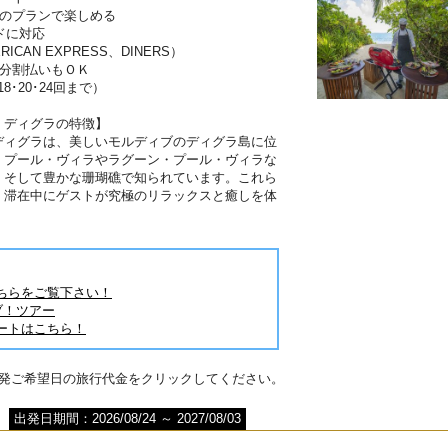
分のプランで楽しめる
ドに対応
RICAN EXPRESS、DINERS）
は分割払いもＯＫ
･18･20･24回まで）
・ディグラの特徴】
ディグラは、美しいモルディブのディグラ島に位
・プール・ヴィラやラグーン・プール・ヴィラな
。そして豊かな珊瑚礁で知られています。これら
、滞在中にゲストが究極のリラックスと癒しを体
。
ちらをご覧下さい！
ブ！ツアー
ートはこちら！
出発ご希望日の旅行代金をクリックしてください。
出発日期間：2026/08/24 ～ 2027/08/03