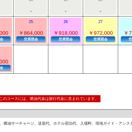
-
-
-
25
26
27
000
￥864,000
￥918,000
￥972,000
￥7
会
空席照会
空席照会
空席照会
空
000
会
このコースには、燃油代金は旅行代金に含まれています。
、燃油サーチャージ、送迎代、ホテル宿泊代、入場料、現地ガイド・アシス