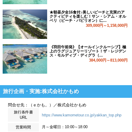
★朝昼夕全16食付♪美しいビーチと充実のア
クティビティを楽しむ！サン・シアム・オル
ベリ（ビーチ・パビリオン）に...
309,000円～1,158,000円
《羽田午前発》【オールインクルーシブ】極
上のラグジュアリーリゾート！ザ・レジデン
ス・モルディブ・ディグラ（...
384,000円～813,000円
旅行企画・実施:株式会社かもめ
問合せ先：（ｅかも。）／株式会社かもめ
旅行条件書
https://www.kamometour.co.jp/yakkan_top.php
URL
月～金曜日：10:00～18:00
営業時間