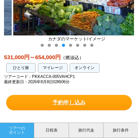
カナダのマーケット/イメージ
531,000円～654,000円
（燃油込）
ひとり旅
マイレージ
オンライン
ツアーコード：PKKACCA-005VAHCP1
最終更新日：2026年8月8日02時06分
予約申し込み
ツアーの
日程表
旅行代金
旅行条件
ポイント