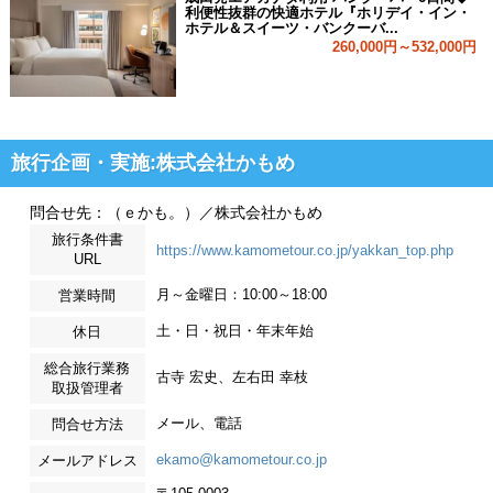
利便性抜群の快適ホテル『ホリデイ・イン・
ホテル＆スイーツ・バンクーバ...
260,000円～532,000円
旅行企画・実施:株式会社かもめ
問合せ先：（ｅかも。）／株式会社かもめ
旅行条件書
https://www.kamometour.co.jp/yakkan_top.php
URL
月～金曜日：10:00～18:00
営業時間
土・日・祝日・年末年始
休日
総合旅行業務
古寺 宏史、左右田 幸枝
取扱管理者
メール、電話
問合せ方法
ekamo@kamometour.co.jp
メールアドレス