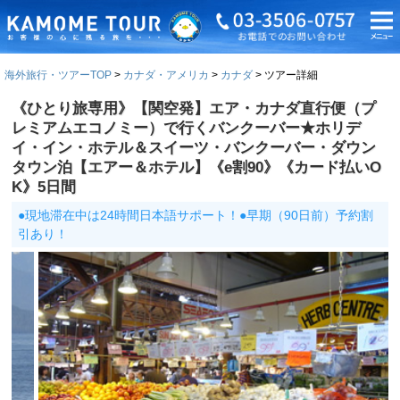
海外旅行・ツアーTOP
カナダ・アメリカ
カナダ
ツアー詳細
《ひとり旅専用》【関空発】エア・カナダ直行便（プ
レミアムエコノミー）で行くバンクーバー★ホリデ
イ・イン・ホテル＆スイーツ・バンクーバー・ダウン
タウン泊【エアー＆ホテル】《e割90》《カード払いO
K》5日間
●現地滞在中は24時間日本語サポート！●早期（90日前）予約割
引あり！