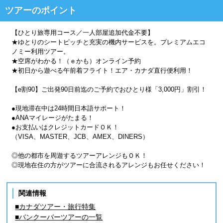
ツアーのポイント
【ひとり旅専用コース／一人部屋追加代金不要】
★ゆとりのシートピッチと充実の機内サービスを。プレミアムエコ
ノミー利用ツアー。
★空席がわかる！（ｅかも）オンライン予約
★初日から遊べる午前着フライト！エア・カナダ直行便利用！
【e割90】ご出発90日前迄のご予約でおひとり様「3,000円」割引！
●現地滞在中は24時間日本語サポート！
●ANAマイレージがたまる！
●お支払いはクレジットカードＯＫ！
（VISA、MASTER、JCB、AMEX、DINERS）
◎他の都市を周遊するツアーアレンジもＯＫ！
◎現地在住の方がツアーに合流されるアレンジもお任せください！
関連情報
■カナダツアー・旅行特集
■バンクーバーツアーの一覧