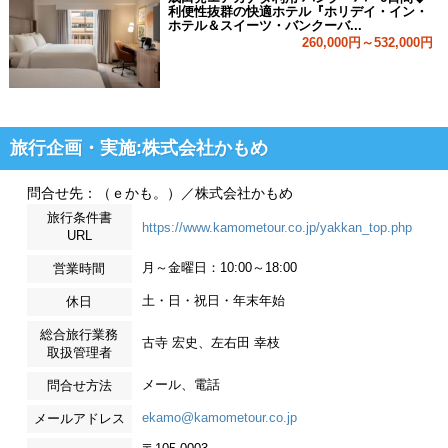
利便性抜群の快適ホテル『ホリデイ・イン・
ホテル＆スイーツ・バンクーバ...
260,000円～532,000円
旅行企画・実施:株式会社かもめ
問合せ先：（ｅかも。）／株式会社かもめ
旅行条件書
https://www.kamometour.co.jp/yakkan_top.php
URL
月～金曜日：10:00～18:00
営業時間
土・日・祝日・年末年始
休日
総合旅行業務
古寺 宏史、左右田 幸枝
取扱管理者
メール、電話
問合せ方法
ekamo@kamometour.co.jp
メールアドレス