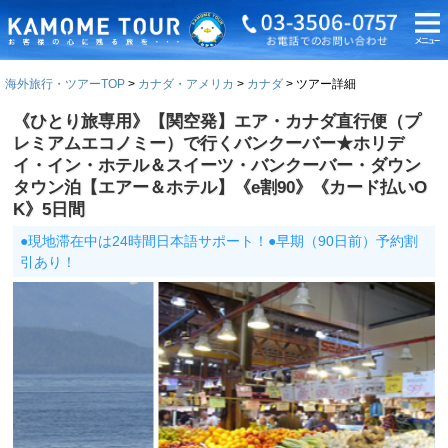
海外旅行・ツアーTOP
カナダ・アメリカ
カナダ
ツアー詳細
《ひとり旅専用》【関空発】エア・カナダ直行便（プ
レミアムエコノミー）で行くバンクーバー★ホリデ
イ・イン・ホテル＆スイーツ・バンクーバー・ダウン
タウン泊【エアー＆ホテル】《e割90》《カード払いO
K》5日間
●現地滞在中は24時間日本語サポート！●早期（90日前）予約割
引あり！