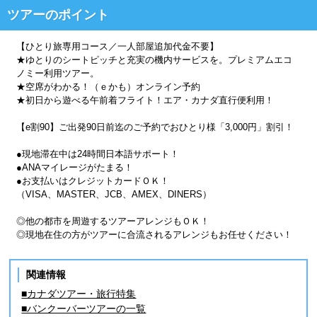
ツアーのポイント
【ひとり旅専用コース／一人部屋追加代金不要】
★ゆとりのシートピッチと充実の機内サービスを。プレミアムエコ
ノミー利用ツアー。
★空席がわかる！（ｅかも）オンライン予約
★初日から遊べる午前着フライト！エア・カナダ直行便利用！
【e割90】ご出発90日前迄のご予約でおひとり様「3,000円」割引！
●現地滞在中は24時間日本語サポート！
●ANAマイレージがたまる！
●お支払いはクレジットカードＯＫ！
（VISA、MASTER、JCB、AMEX、DINERS）
◎他の都市を周遊するツアーアレンジもＯＫ！
◎現地在住の方がツアーに合流されるアレンジもお任せください！
関連情報
■カナダツアー・旅行特集
■バンクーバーツアーの一覧