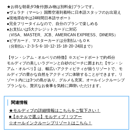
★お得な朝昼夕3食付(飲み物は別料金)プランです。
●ヴェラナ（マーレ）国際空港到着時に日本語スタッフのお出迎え
●現地滞在中は24時間日本語サポート
●完全フリータイムなので、自分のプランで楽しめる
●お支払いは5大クレジットカードに対応
（VISA、MASTER、JCB、AMERICAN EXPRESS、DINERS）
●ビザカード、マスターカードは分割払いもＯＫ
（分割払い 2･3･5･6･10･12･15･18･20･24回まで）
【サン・シアム・オルベリの特徴】※スピードボートで約45分
モルディブの美しいラグーンと白砂のビーチに囲まれた【サン・シ
アム・オルベリ】は、幅広いアクティビティが揃うリゾートで、モ
ルディブの豊かな自然をアクティブに体験することができます。リ
ゾート内には3つの島があり、グルメも充実。オールインクルーシブ
プランなら、贅沢なお食事を気軽に満喫いただけます。
関連情報
★モルディブの詳細情報はこちらをご覧下さい！
■【ホテルで選ぶ】モルディブ！ツアー
☆オールインクルーシブリゾートはこちら！