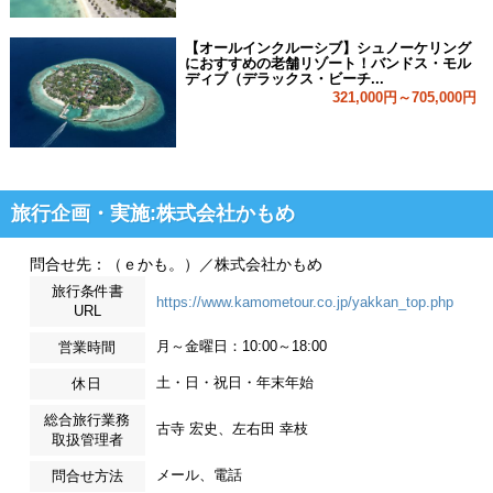
【オールインクルーシブ】シュノーケリング
におすすめの老舗リゾート！バンドス・モル
ディブ（デラックス・ビーチ...
321,000円～705,000円
旅行企画・実施:株式会社かもめ
問合せ先：（ｅかも。）／株式会社かもめ
旅行条件書
https://www.kamometour.co.jp/yakkan_top.php
URL
月～金曜日：10:00～18:00
営業時間
土・日・祝日・年末年始
休日
総合旅行業務
古寺 宏史、左右田 幸枝
取扱管理者
メール、電話
問合せ方法