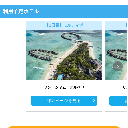
利用予定ホテル
【1日目】モルディブ
【
サン・シヤム・オルベリ
サ
詳細ページを見る