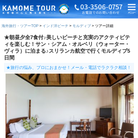
海外旅行・ツアーTOP
インド洋ビーチ
モルディブ
ツアー詳細
★朝昼夕全7食付♪美しいビーチと充実のアクティビテ
ィを楽しむ！サン・シアム・オルベリ（ウォーター・
ヴィラ）に泊まる♪スリランカ航空で行くモルディブ5
日間
★旅行の悩み、プロにおまかせ！メール・電話でラクラク相談！