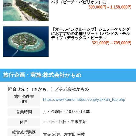
ベリ（ビーチ・パビリオン）に...
309,000円～1,158,000円
【オールインクルーシブ】シュノーケリング
におすすめの老舗リゾート！バンドス・モル
ディブ（デラックス・ビーチ...
321,000円～705,000円
旅行企画・実施:株式会社かもめ
問合せ先：（ｅかも。）／株式会社かもめ
旅行条件書
https://www.kamometour.co.jp/yakkan_top.php
URL
月～金曜日：10:00～18:00
営業時間
土・日・祝日・年末年始
休日
総合旅行業務
古寺 宏史、左右田 幸枝