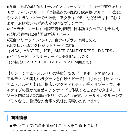
●食事、飲み物込みのオールインクルーシブ！！！（一部有料あり）
★オールインクルーシブは朝昼夕の3食及び飲み物(アルコール含む)
やレストラン・バーでの飲物、アクティビティなどが含まれており
ます。お財布いらずの大変お得なプランです。
●ヴェラナ（マーレ）国際空港到着時に日本語スタッフのお出迎え
●現地滞在中は24時間日本語サポート
●完全フリータイムなので、自分のプランで楽しめる
●お支払いは5大クレジットカードに対応
（VISA、MASTER、JCB、AMERICAN EXPRESS、DINERS）
●ビザカード、マスターカードは分割払いもＯＫ
（分割払い 2･3･5･6･10･12･15･18･20･24回まで）
【サン・シアム・オルベリの特徴】※スピードボートで約45分
モルディブの美しいラグーンと白砂のビーチに囲まれた【サン・シ
アム・オルベリ】は、幅広いアクティビティが揃うリゾートで、モ
ルディブの豊かな自然をアクティブに体験することができます。リ
ゾート内には3つの島があり、グルメも充実。オールインクルーシブ
プランなら、贅沢なお食事を気軽に満喫いただけます。
関連情報
★モルディブの詳細情報はこちらをご覧下さい！