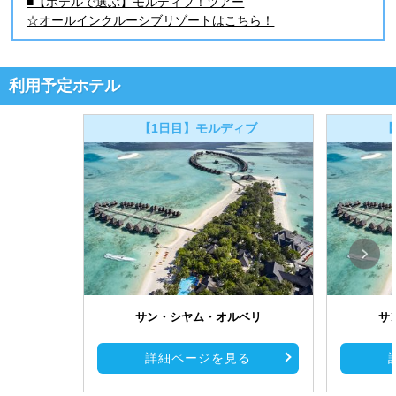
■【ホテルで選ぶ】モルディブ！ツアー
☆オールインクルーシブリゾートはこちら！
利用予定ホテル
【1日目】モルディブ
【
サン・シヤム・オルベリ
サ
詳細ページを見る