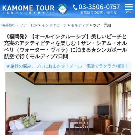
海外旅行・ツアーTOP
インド洋ビーチ
モルディブ
ツアー詳細
《福岡発》【オールインクルーシブ】美しいビーチと
充実のアクティビティを楽しむ！サン・シアム・オル
ベリ（ウォーター・ヴィラ）に泊まる★シンガポール
航空で行くモルディブ7日間
★旅行の悩み、プロにおまかせ！メール・電話でラクラク相談！