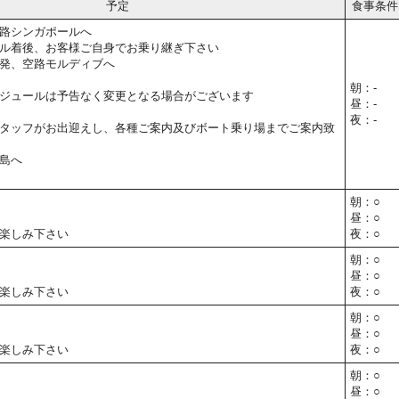
予定
食事条件
路シンガポールへ
ル着後、お客様ご自身でお乗り継ぎ下さい
発、空路モルディブへ
朝：-
ジュールは予告なく変更となる場合がございます
昼：-
夜：-
タッフがお出迎えし、各種ご案内及びボート乗り場までご案内致
島へ
朝：○
昼：○
楽しみ下さい
夜：○
朝：○
昼：○
楽しみ下さい
夜：○
朝：○
昼：○
楽しみ下さい
夜：○
朝：○
昼：○