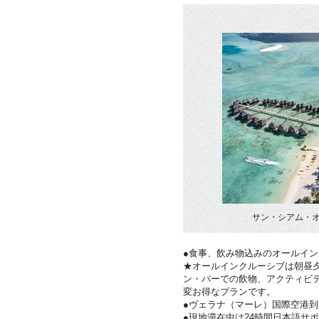
サン・シアム・
●食事、飲み物込みのオールイ
★オールインクルーシブは朝昼夕
ン・バーでの飲物、アクティビ
変お得なプランです。
●ヴェラナ（マーレ）国際空港
●現地滞在中は24時間日本語サ