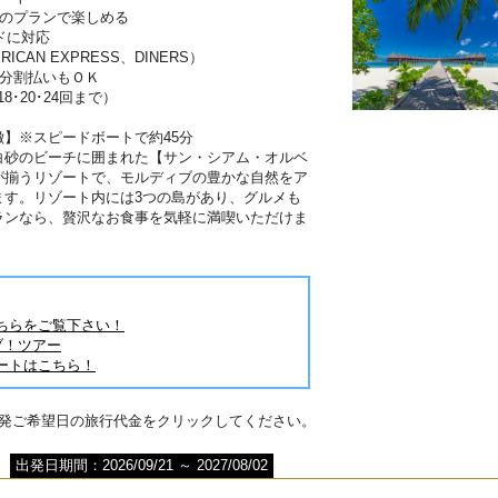
分のプランで楽しめる
ドに対応
RICAN EXPRESS、DINERS）
は分割払いもＯＫ
･18･20･24回まで）
】※スピードボートで約45分
白砂のビーチに囲まれた【サン・シアム・オルベ
が揃うリゾートで、モルディブの豊かな自然をア
ます。リゾート内には3つの島があり、グルメも
ランなら、贅沢なお食事を気軽に満喫いただけま
ちらをご覧下さい！
ブ！ツアー
ートはこちら！
出発ご希望日の旅行代金をクリックしてください。
出発日期間：2026/09/21 ～ 2027/08/02