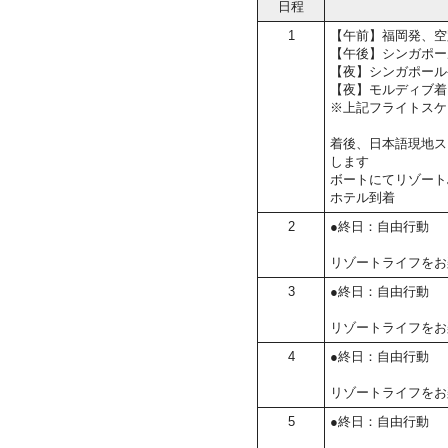
日程
1
【午前】福岡発、空
【午後】シンガポー
【夜】シンガポール
【夜】モルディブ着
※上記フライトスケ
着後、日本語現地ス
します
ボートにてリゾート
ホテル到着
2
●終日：自由行動
リゾートライフをお
3
●終日：自由行動
リゾートライフをお
4
●終日：自由行動
リゾートライフをお
5
●終日：自由行動