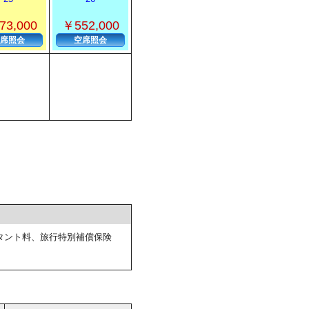
73,000
￥552,000
席照会
空席照会
タント料、旅行特別補償保険