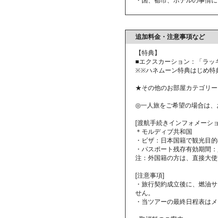
・国、都市、ホテルの事情に
追加料金・注意事項など
【特典】
■エクスカーション：「ラッ
※※ハネムーン特典はじめ特
★その他のお部屋カテゴリー
◎一人旅をご希望の場合は、
[渡航手続きインフォメーショ
＊モルディブ共和国
・ビザ：日本国籍で観光目的
・パスポート残存有効期間：
注：外国籍の方は、直接大使
[注意事項]
・旅行契約成立後に、燃油サ
せん。
・当ツアーの最終日程表はメ