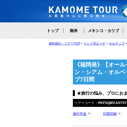
トップ
南米
メキシコ・カリブ
海外旅行・ツアーTOP
インド洋ビーチ
モルディブ
《福岡発》【オール
ン・シアム・オルベ
ブ7日間
★旅行の悩み、プロにお
ツアーコード：
PKFSQMV-A07S
旅行代金
日程詳細