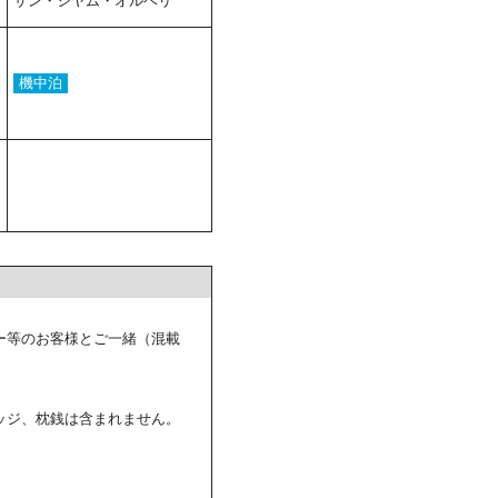
サン・シヤム・オルベリ
機中泊
ー等のお客様とご一緒（混載
ッジ、枕銭は含まれません。