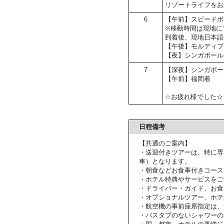
リゾートライフをお
6
【午前】スピードボ
※移動時間は現地に
到着後、現地日本語
【午後】モルディブ
【夜】シンガポール
7
【深夜】シンガポー
【午前】福岡着
☆お疲れ様でした☆
日程備考
【共通のご案内】
・送迎付きツアーは、特に専
車）となります。
・朝食などお食事付きコース
・ホテル特典やサービスをご
・ドライバー・ガイド、お食
・オプショナルツアー、ホテ
・航空機の事前座席指定は、
・バスタブのないシャワーの