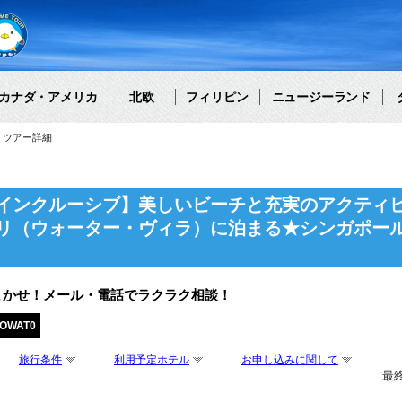
カナダ・アメリカ
北欧
フィリピン
ニュージーランド
ツアー詳細
インクルーシブ】美しいビーチと充実のアクティ
リ（ウォーター・ヴィラ）に泊まる★シンガポー
まかせ！メール・電話でラクラク相談！
YOWAT0
旅行条件
利用予定ホテル
お申し込みに関して
最終