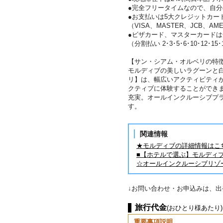
●完全フリータイムなので、自
●お支払いは5大クレジットカー
（VISA、MASTER、JCB、AME
●ビザカード、マスターカード
（分割払い 2･3･5･6･10･12･15
【サン・シアム・オルベリの特徴
モルディブの美しいラグーンと
リ】は、幅広いアクティビティ
クティブに体験することができ
充実。オールインクルーシブプ
す。
関連情報
★モルディブの詳細情報はこ
■【ホテルで選ぶ】モルディ
☆オールインクルーシブリゾ
↓お問い合わせ・お申込みは、
旅行代金
(おひとり様あたり)
重要事項説明