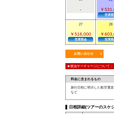
-
￥531,
空席照
27
28
￥516,000
￥603,
空席照会
空席照
★燃油サーチャージについて：
料金に含まれるもの
旅行日程に明示した航空運賃
など
日程詳細(ツアーのスケジ