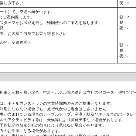
楽しみ下さい
夜：○
ートにて、空港へ向かいます。
てご案内致します。
朝：○
スタッフがお出迎え致し、帰国便へのご案内を致します。
昼：-
発
夜：-
着、お客様ご自身でお乗り継ぎ下さい
ル発、空路福岡へ
朝：-
昼：-
夜：-
用車と記載が無い場合、空港～ホテル間の送迎は当社の他コース、他社ツア
は、ホテル内レストランの営業時間内のみのご提供となります。
利用にならない場合でも、旅行代金のご返金はございません。
事が含まれている場合のテーブルチップ、空港・駅及びホテルでのポータレ
ルのアクティビティ等は、天候等により実施出来ない場合があります。
予約状況や航空会社の都合により承れない場合があります。
みのお部屋になる場合があります。