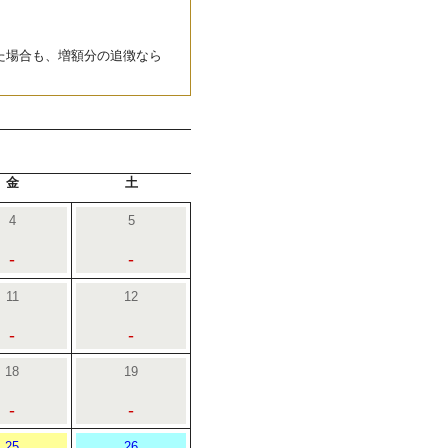
た場合も、増額分の追徴なら
金
土
4
5
-
-
11
12
-
-
18
19
-
-
25
26