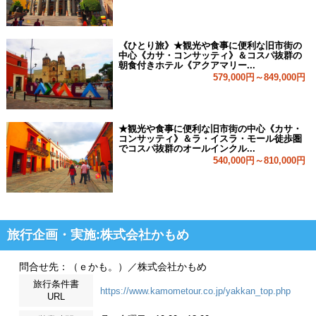
《ひとり旅》★観光や食事に便利な旧市街の
中心《カサ・コンサッティ》＆コスパ抜群の
朝食付きホテル《アクアマリー...
579,000円～849,000円
★観光や食事に便利な旧市街の中心《カサ・
コンサッティ》＆ラ・イスラ・モール徒歩圏
でコスパ抜群のオールインクル...
540,000円～810,000円
旅行企画・実施:株式会社かもめ
問合せ先：（ｅかも。）／株式会社かもめ
旅行条件書
https://www.kamometour.co.jp/yakkan_top.php
URL