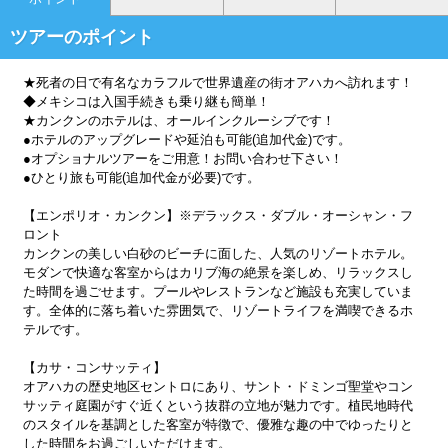
ツアーのポイント
★死者の日で有名なカラフルで世界遺産の街オアハカへ訪れます！
◆メキシコは入国手続きも乗り継も簡単！
★カンクンのホテルは、オールインクルーシブです！
●ホテルのアップグレードや延泊も可能(追加代金)です。
●オプショナルツアーをご用意！お問い合わせ下さい！
●ひとり旅も可能(追加代金が必要)です。
【エンポリオ・カンクン】※デラックス・ダブル・オーシャン・フ
ロント
カンクンの美しい白砂のビーチに面した、人気のリゾートホテル。
モダンで快適な客室からはカリブ海の絶景を楽しめ、リラックスし
た時間を過ごせます。プールやレストランなど施設も充実していま
す。全体的に落ち着いた雰囲気で、リゾートライフを満喫できるホ
テルです。
【カサ・コンサッティ】
オアハカの歴史地区セントロにあり、サント・ドミンゴ聖堂やコン
サッティ庭園がすぐ近くという抜群の立地が魅力です。植民地時代
のスタイルを基調とした客室が特徴で、優雅な趣の中でゆったりと
した時間をお過ごしいただけます。