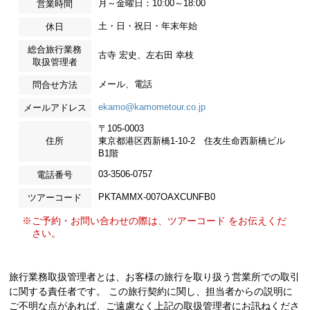
月～金曜日：10:00～18:00
営業時間
土・日・祝日・年末年始
休日
総合旅行業務
古寺 宏史、左右田 幸枝
取扱管理者
メール、電話
問合せ方法
ekamo@kamometour.co.jp
メールアドレス
〒105-0003
住所
東京都港区西新橋1-10-2 住友生命西新橋ビル
B1階
03-3506-0757
電話番号
PKTAMMX-007OAXCUNFB0
ツアーコード
※ご予約・お問い合わせの際は、ツアーコード をお伝えくだ
さい。
旅行業務取扱管理者とは、お客様の旅行を取り扱う営業所での取引
に関する責任者です。 この旅行契約に関し、担当者からの説明に
ご不明な点があれば、ご遠慮なく上記の取扱管理者にお訊ねくださ