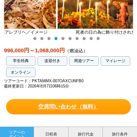
ージ
死者の日の為に飾り付けされた祭壇／イメージ
996,000円～1,068,000円
（燃油込）
学生特典
送迎付き
周遊ツアー
マイレージ
オンライン
ツアーコード：PKTAMMX-007OAXCUNFB0
最終更新日：2026年8月7日06時15分
空席問い合わせ（無料）
ツアーの
日程表
旅行代金
旅行条件
ポイント