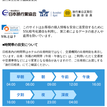
このサイトはお客様の個人情報を安全に送受信するために
SSL暗号化通信を利用し、第三者によるデータの改ざんや
盗用を防いでいます。
SSLとは？
■時間帯の目安について
日程表内の時間帯はホテルの出発時刻ではなく、交通機関の出発時刻を表示し
ています。出発・到着の時間帯（午前・午後など）は、ご利用いただく交通便
や交通事情などにより変更となる場合がありますので、ご出発前にお渡しする
「旅行日程表」にてご確認ください。