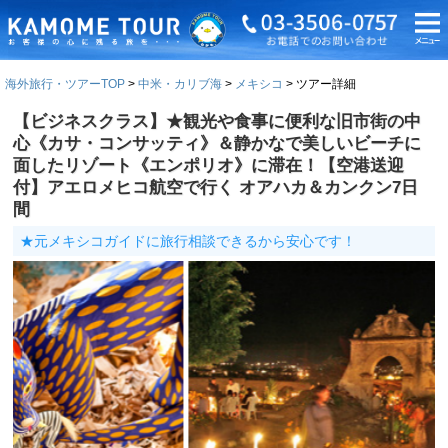
海外旅行・ツアーTOP
中米・カリブ海
メキシコ
ツアー詳細
【ビジネスクラス】★観光や食事に便利な旧市街の中
心《カサ・コンサッティ》＆静かなで美しいビーチに
面したリゾート《エンポリオ》に滞在！【空港送迎
付】アエロメヒコ航空で行く オアハカ＆カンクン7日
間
★元メキシコガイドに旅行相談できるから安心です！