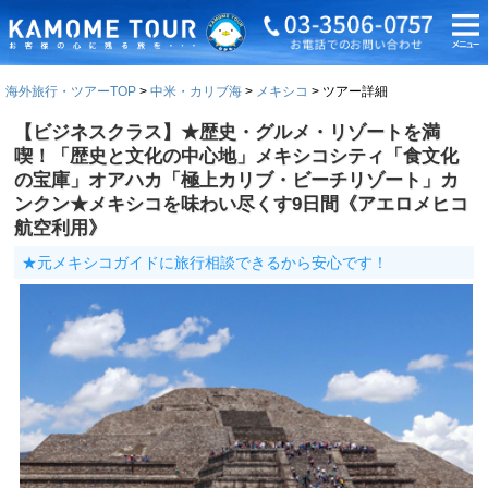
海外旅行・ツアーTOP
中米・カリブ海
メキシコ
ツアー詳細
【ビジネスクラス】★歴史・グルメ・リゾートを満
喫！「歴史と文化の中心地」メキシコシティ「食文化
の宝庫」オアハカ「極上カリブ・ビーチリゾート」カ
ンクン★メキシコを味わい尽くす9日間《アエロメヒコ
航空利用》
★元メキシコガイドに旅行相談できるから安心です！