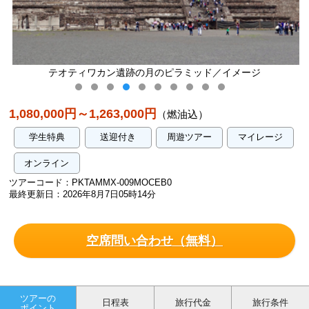
テオティワカン遺跡の月のピラミッド／イメージ
1,080,000円～1,263,000円
（燃油込）
学生特典
送迎付き
周遊ツアー
マイレージ
オンライン
ツアーコード：PKTAMMX-009MOCEB0
最終更新日：2026年8月7日05時14分
空席問い合わせ（無料）
ツアーの
日程表
旅行代金
旅行条件
ポイント