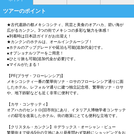
ツアーのポイント
★古代遺跡の都メキシコシティ、民芸と美食のオアハカ、碧い海が
広がるカンクン。3つの街でメキシコの多彩な魅力を体感！
●到着時は日本語ガイドがお出迎え！
★カンクンのホテルは、オールインクルーシブ！
●ホテルのアップグレードや延泊も可能(追加代金)です。
●オプショナルツアーをご用意！
●ひとり旅も可能(追加代金が必要)です。
●マイルがたまる！
【PF(プラザ・フローレンシア)】
メキシコシティ一番の繁華街ソナ・ロサのフローレンシア通りに面
したホテル。レフォルマ通りに建つ独立記念塔、繁華街ソナ・ロサ
や、地下鉄駅なども近く非常に便利です。
【カサ・コンサッティ】
オアハカのセントロ(旧市街)にあり、イタリア人博物学者コンサッテ
ィの邸宅を改装したホテル。街の散策にとても便利な立地です。
【クリスタル・カンクン】※デラックス・オーシャン・ビュー
繁華街まで徒歩5分の立地にあり昼夜問わず気軽にショッピングをお