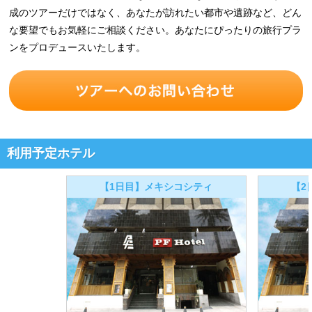
成のツアーだけではなく、あなたが訪れたい都市や遺跡など、どん
な要望でもお気軽にご相談ください。あなたにぴったりの旅行プラ
ンをプロデュースいたします。
利用予定ホテル
【1日目】メキシコシティ
【2