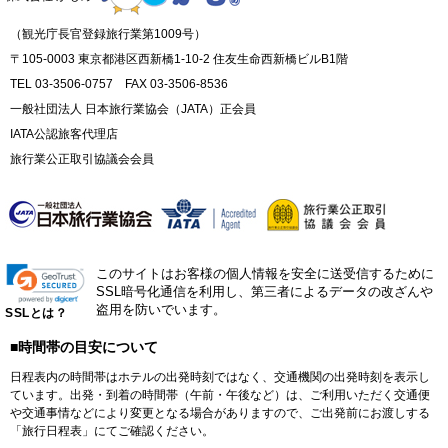
（観光庁長官登録旅行業第1009号）
〒105-0003 東京都港区西新橋1-10-2 住友生命西新橋ビルB1階
TEL 03-3506-0757 FAX 03-3506-8536
一般社団法人 日本旅行業協会（JATA）正会員
IATA公認旅客代理店
旅行業公正取引協議会会員
このサイトはお客様の個人情報を安全に送受信するために
SSL暗号化通信を利用し、第三者によるデータの改ざんや
盗用を防いでいます。
SSLとは？
■時間帯の目安について
日程表内の時間帯はホテルの出発時刻ではなく、交通機関の出発時刻を表示し
ています。出発・到着の時間帯（午前・午後など）は、ご利用いただく交通便
や交通事情などにより変更となる場合がありますので、ご出発前にお渡しする
「旅行日程表」にてご確認ください。