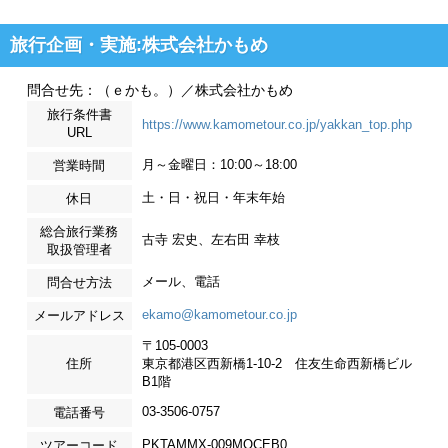
旅行企画・実施:株式会社かもめ
問合せ先：（ｅかも。）／株式会社かもめ
旅行条件書
https://www.kamometour.co.jp/yakkan_top.php
URL
月～金曜日：10:00～18:00
営業時間
土・日・祝日・年末年始
休日
総合旅行業務
古寺 宏史、左右田 幸枝
取扱管理者
メール、電話
問合せ方法
ekamo@kamometour.co.jp
メールアドレス
〒105-0003
住所
東京都港区西新橋1-10-2 住友生命西新橋ビル
B1階
03-3506-0757
電話番号
PKTAMMX-009MOCEB0
ツアーコード