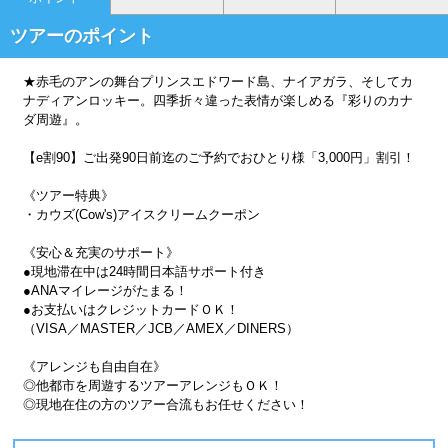
ツアーのポイント
★赤毛のアンの舞台プリンスエドワード島、ナイアガラ、そしてカ
ナディアンロッキー。四季折々違った表情が楽しめる『彩りのカナ
ダ周遊』。
【e割90】ご出発90日前迄のご予約でおひとり様「3,000円」割引！
《ツアー特典》
・カウズ(Cow's)アイスクリームクーポン
《安心＆充実のサポート》
●現地滞在中は24時間日本語サポート付き
●ANAマイレージがたまる！
●お支払いはクレジットカードＯＫ！
（VISA／MASTER／JCB／AMEX／DINERS）
《アレンジも自由自在》
◎他都市を周遊するツアーアレンジもＯＫ！
◎現地在住の方のツアー合流もお任せください！