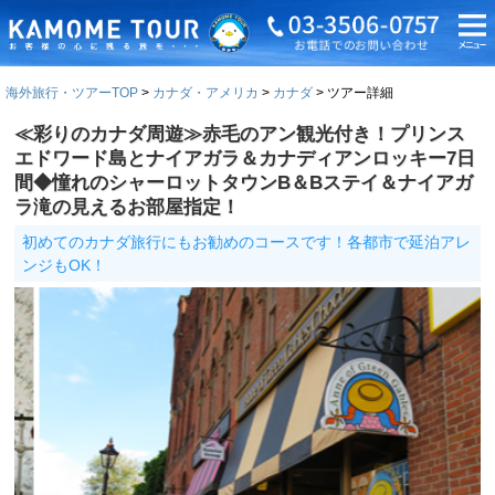
海外旅行・ツアーTOP
カナダ・アメリカ
カナダ
ツアー詳細
≪彩りのカナダ周遊≫赤毛のアン観光付き！プリンス
エドワード島とナイアガラ＆カナディアンロッキー7日
間◆憧れのシャーロットタウンB＆Bステイ＆ナイアガ
ラ滝の見えるお部屋指定！
初めてのカナダ旅行にもお勧めのコースです！各都市で延泊アレ
ンジもOK！