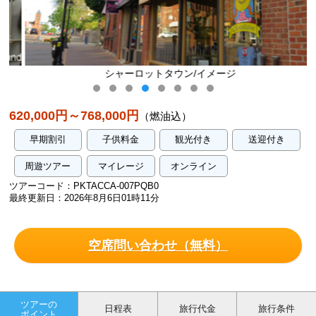
シャーロットタウン/イメージ
620,000円～768,000円
（燃油込）
早期割引
子供料金
観光付き
送迎付き
周遊ツアー
マイレージ
オンライン
ツアーコード：PKTACCA-007PQB0
最終更新日：2026年8月6日01時11分
空席問い合わせ（無料）
ツアーの
日程表
旅行代金
旅行条件
ポイント