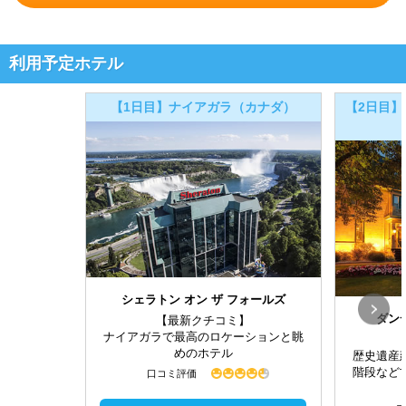
利用予定ホテル
【1日目】ナイアガラ（カナダ）
【2日目】
シェラトン オン ザ フォールズ
ダン
【最新クチコミ】
ナイアガラで最高のロケーションと眺
めのホテル
歴史遺産
階段など
口コミ評価