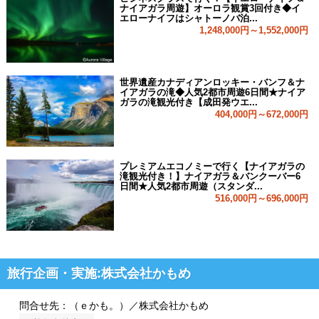
ナイアガラ周遊】オーロラ観賞3回付き◆イ
エローナイフはシャトーノバ泊...
1,248,000円～1,552,000円
世界遺産カナディアンロッキー・バンフ＆ナ
イアガラの滝◆人気2都市周遊6日間★ナイア
ガラの滝観光付き【成田発ウエ...
404,000円～672,000円
プレミアムエコノミーで行く【ナイアガラの
滝観光付き！】ナイアガラ＆バンクーバー6
日間★人気2都市周遊（スタンダ...
516,000円～696,000円
旅行企画・実施:株式会社かもめ
問合せ先：（ｅかも。）／株式会社かもめ