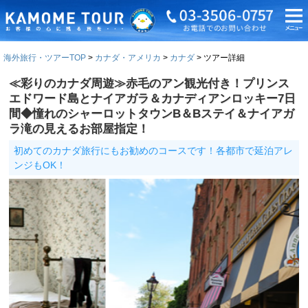
海外旅行・ツアーTOP
カナダ・アメリカ
カナダ
ツアー詳細
≪彩りのカナダ周遊≫赤毛のアン観光付き！プリンス
エドワード島とナイアガラ＆カナディアンロッキー7日
間◆憧れのシャーロットタウンB＆Bステイ＆ナイアガ
ラ滝の見えるお部屋指定！
初めてのカナダ旅行にもお勧めのコースです！各都市で延泊アレ
ンジもOK！