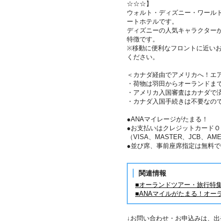
☆☆☆】
ウォルト・ディズニー・ワール
ートホテルです。
ディズニーの人気キャラクター
特徴です。
※移動に便利なフロントに近い
ください。
＜カナダ経由でアメリカへ！エ
・荷物は羽田からオーランドま
・アメリカ入国審査はカナダで
・カナダ入国手続きは不要なの
●ANAマイレージがたまる！
●お支払いはクレジットカードＯ
（VISA、MASTER、JCB、AME
●並び席、事前座席指定は無料で
関連情報
■オーランドツアー・旅行特
■ANAマイルがたまる！オー
↓お問い合わせ・お申込みは、