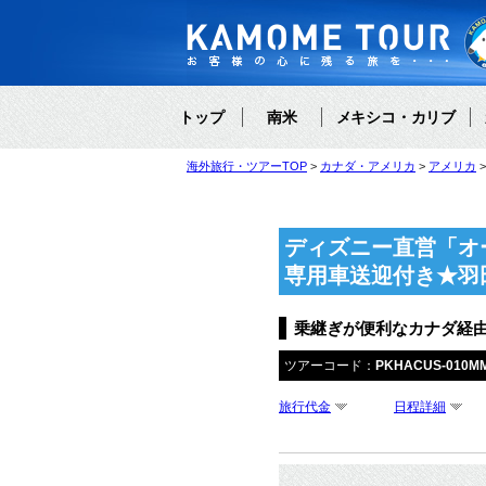
トップ
南米
メキシコ・カリブ
海外旅行・ツアーTOP
カナダ・アメリカ
アメリカ
ディズニー直営「オ
専用車送迎付き★羽
乗継ぎが便利なカナダ経
ツアーコード：
PKHACUS-010M
旅行代金
日程詳細