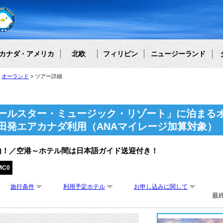
カナダ・アメリカ
北欧
フィリピン
ニュージーランド
オーランド
ツアー詳細
ールスター・ミュージック・リゾート」に泊まるオ
田発エアカナダ利用（ANAマイレージ加算対象）
由！／空港～ホテル間は日本語ガイド送迎付き！
MC0
旅行条件
利用予定ホテル
お申し込みに関して
最終