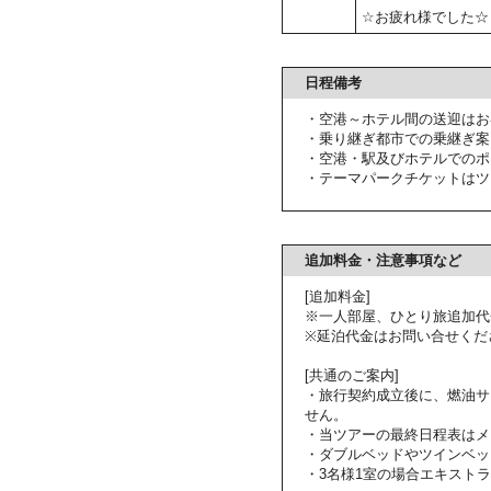
☆お疲れ様でした☆
日程備考
・空港～ホテル間の送迎はお
・乗り継ぎ都市での乗継ぎ案
・空港・駅及びホテルでのポ
・テーマパークチケットはツ
追加料金・注意事項など
[追加料金]
※一人部屋、ひとり旅追加代
※延泊代金はお問い合せくだ
[共通のご案内]
・旅行契約成立後に、燃油サ
せん。
・当ツアーの最終日程表はメ
・ダブルベッドやツインベッ
・3名様1室の場合エキスト