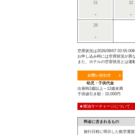
21
22
-
-
28
-
空席状況は2026/08/07 03:5
お申し込み時には空席状況が異
また、ホテルの空室状況とは連
幼児・子供代金
出発時2歳以上～12歳未満
子供値引き額：10,000円
★燃油サーチャージについて：
料金に含まれるもの
旅行日程に明示した航空運賃