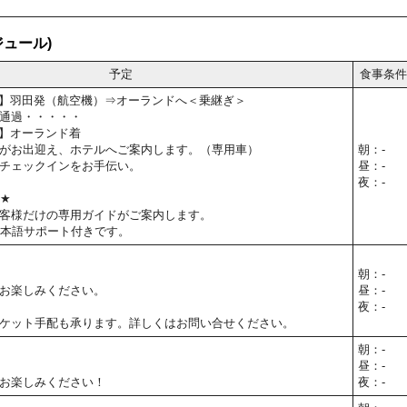
ュール)
予定
食事条件
55予定】羽田発（航空機）⇒オーランドへ＜乗継ぎ＞
通過・・・・・
0予定】オーランド着
がお出迎え、ホテルへご案内します。（専用車）
朝：-
チェックインをお手伝い。
昼：-
夜：-
T★
客様だけの専用ガイドがご案内します。
日本語サポート付きです。
朝：-
お楽しみください。
昼：-
夜：-
ケット手配も承ります。詳しくはお問い合せください。
朝：-
昼：-
お楽しみください！
夜：-