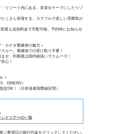
ド・リゾート内にある、音楽をテーマにしたリゾ
がたくさん登場する、カラフルで楽しい雰囲気が
お部屋も追加料金で手配可能。予約時にお知らせ
ア・カナダ乗継便の魅力＞
でスルー。乗継地での受け取り不要！
済ませ、到着後は国内線扱いでスムーズ！
で安心！
Ｋ！
X、DINERS）
指定OK！（日本発着国際線区間）
集
ランドツアーの一覧
出発ご希望日の旅行代金をクリックしてください。