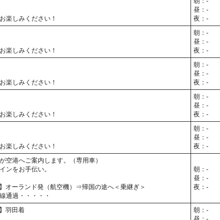
朝：-
昼：-
お楽しみください！
夜：-
朝：-
昼：-
お楽しみください！
夜：-
朝：-
昼：-
お楽しみください！
夜：-
朝：-
昼：-
お楽しみください！
夜：-
朝：-
昼：-
お楽しみください！
夜：-
が空港へご案内します。（専用車）
インをお手伝い。
朝：-
昼：-
00予定】オーランド発（航空機）⇒帰国の途へ＜乗継ぎ＞
夜：-
線通過・・・・・
予定】羽田着
朝：-
昼：-