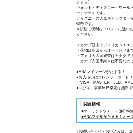
☆☆☆】
ウォルト・ディズニー・ワール
ートホテルです。
ディズニーの人気キャラクター
特徴です。
※移動に便利なフロントに近い
ください。
＜カナダ経由でアメリカへ！エ
・荷物は羽田からオーランドま
・アメリカ入国審査はカナダで
・カナダ入国手続きは不要なの
●ANAマイレージがたまる！
●お支払いはクレジットカードＯ
（VISA、MASTER、JCB、AME
●並び席、事前座席指定は無料で
関連情報
■オーランドツアー・旅行特
■ANAマイルがたまる！オー
↓お問い合わせ・お申込みは、