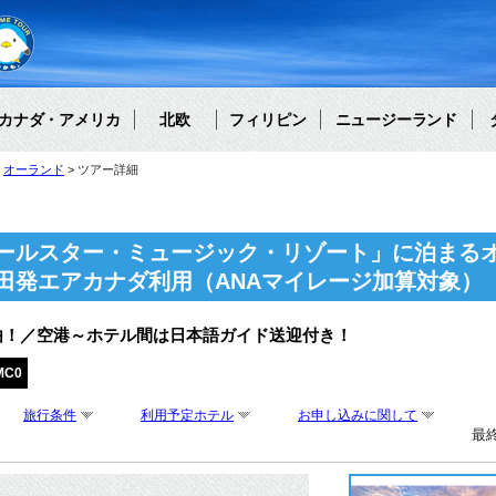
カナダ・アメリカ
北欧
フィリピン
ニュージーランド
オーランド
ツアー詳細
ールスター・ミュージック・リゾート」に泊まるオ
田発エアカナダ利用（ANAマイレージ加算対象）
由！／空港～ホテル間は日本語ガイド送迎付き！
MC0
旅行条件
利用予定ホテル
お申し込みに関して
最終