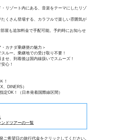
ド・リゾート内にある、音楽をテーマにしたリゾ
がたくさん登場する、カラフルで楽しい雰囲気が
お部屋も追加料金で手配可能。予約時にお知らせ
ア・カナダ乗継便の魅力＞
でスルー。乗継地での受け取り不要！
済ませ、到着後は国内線扱いでスムーズ！
で安心！
Ｋ！
X、DINERS）
指定OK！（日本発着国際線区間）
集
ランドツアーの一覧
出発ご希望日の旅行代金をクリックしてください。