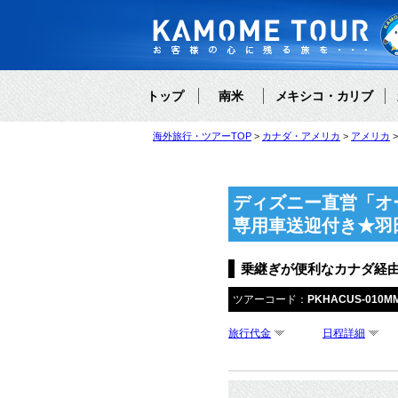
トップ
南米
メキシコ・カリブ
海外旅行・ツアーTOP
カナダ・アメリカ
アメリカ
ディズニー直営「オ
専用車送迎付き★羽
乗継ぎが便利なカナダ経
ツアーコード：
PKHACUS-010M
旅行代金
日程詳細