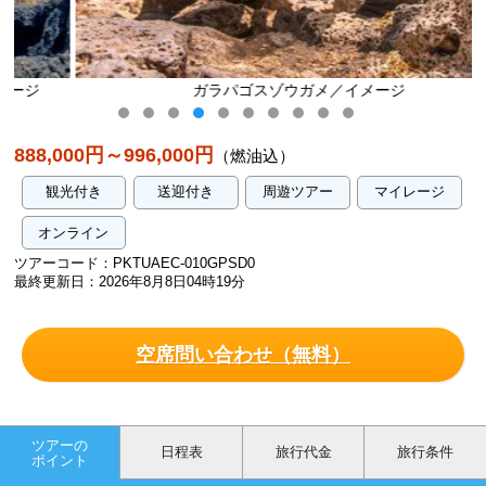
ガラパゴスゾウガメ／イメージ
888,000円～996,000円
（燃油込）
観光付き
送迎付き
周遊ツアー
マイレージ
オンライン
ツアーコード：PKTUAEC-010GPSD0
最終更新日：2026年8月8日04時19分
空席問い合わせ（無料）
ツアーの
日程表
旅行代金
旅行条件
ポイント