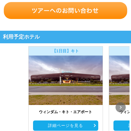
利用予定ホテル
【1日目】キト
ウィンダム・キト・エアポート
ウィン
詳細ページを見る