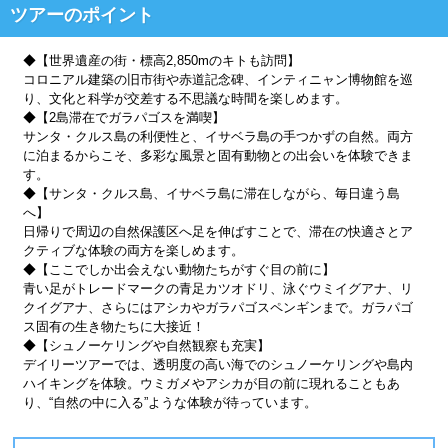
ツアーのポイント
◆【世界遺産の街・標高2,850mのキトも訪問】
コロニアル建築の旧市街や赤道記念碑、インティニャン博物館を巡
り、文化と科学が交差する不思議な時間を楽しめます。
◆【2島滞在でガラパゴスを満喫】
サンタ・クルス島の利便性と、イサベラ島の手つかずの自然。両方
に泊まるからこそ、多彩な風景と固有動物との出会いを体験できま
す。
◆【サンタ・クルス島、イサベラ島に滞在しながら、毎日違う島
へ】
日帰りで周辺の自然保護区へ足を伸ばすことで、滞在の快適さとア
クティブな体験の両方を楽しめます。
◆【ここでしか出会えない動物たちがすぐ目の前に】
青い足がトレードマークの青足カツオドリ、泳ぐウミイグアナ、リ
クイグアナ、さらにはアシカやガラパゴスペンギンまで。ガラパゴ
ス固有の生き物たちに大接近！
◆【シュノーケリングや自然観察も充実】
デイリーツアーでは、透明度の高い海でのシュノーケリングや島内
ハイキングを体験。ウミガメやアシカが目の前に現れることもあ
り、“自然の中に入る”ような体験が待っています。