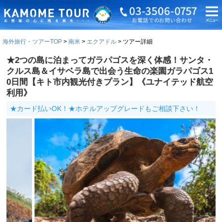
海外旅行・ツアーTOP
南米
エクアドル
ツアー詳細
★2つの島に泊まってガラパゴスを深く体感！サンタ・
クルス島＆イサベラ島で出会う生命の楽園ガラパゴス1
0日間【キト市内観光付きプラン】《ユナイテッド航空
利用》
★カード払いOK！★ホテルアップグレードもご相談下さい！