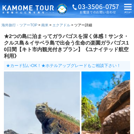
海外旅行・ツアーTOP
南米
エクアドル
ツアー詳細
★2つの島に泊まってガラパゴスを深く体感！サンタ・
クルス島＆イサベラ島で出会う生命の楽園ガラパゴス1
0日間【キト市内観光付きプラン】《ユナイテッド航空
利用》
★カード払いOK！★ホテルアップグレードもご相談下さい！