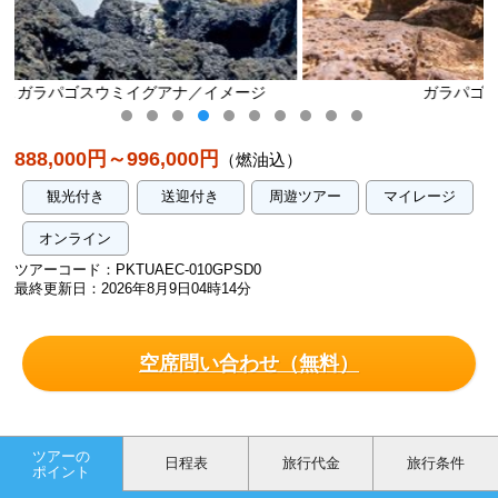
メージ
ガラパゴスゾウガメ／イメージ
888,000円～996,000円
（燃油込）
観光付き
送迎付き
周遊ツアー
マイレージ
オンライン
ツアーコード：PKTUAEC-010GPSD0
最終更新日：2026年8月9日04時14分
空席問い合わせ（無料）
ツアーの
日程表
旅行代金
旅行条件
ポイント