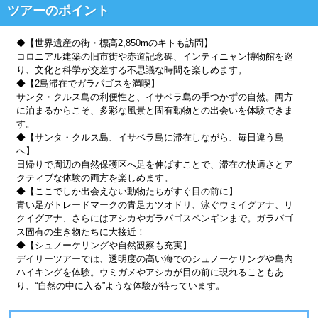
ツアーのポイント
◆【世界遺産の街・標高2,850mのキトも訪問】
コロニアル建築の旧市街や赤道記念碑、インティニャン博物館を巡
り、文化と科学が交差する不思議な時間を楽しめます。
◆【2島滞在でガラパゴスを満喫】
サンタ・クルス島の利便性と、イサベラ島の手つかずの自然。両方
に泊まるからこそ、多彩な風景と固有動物との出会いを体験できま
す。
◆【サンタ・クルス島、イサベラ島に滞在しながら、毎日違う島
へ】
日帰りで周辺の自然保護区へ足を伸ばすことで、滞在の快適さとア
クティブな体験の両方を楽しめます。
◆【ここでしか出会えない動物たちがすぐ目の前に】
青い足がトレードマークの青足カツオドリ、泳ぐウミイグアナ、リ
クイグアナ、さらにはアシカやガラパゴスペンギンまで。ガラパゴ
ス固有の生き物たちに大接近！
◆【シュノーケリングや自然観察も充実】
デイリーツアーでは、透明度の高い海でのシュノーケリングや島内
ハイキングを体験。ウミガメやアシカが目の前に現れることもあ
り、“自然の中に入る”ような体験が待っています。