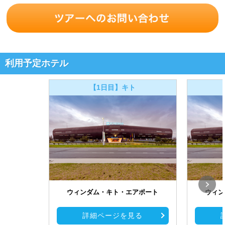
利用予定ホテル
【1日目】キト
ウィンダム・キト・エアポート
ウィン
詳細ページを見る