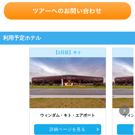
利用予定ホテル
【1日目】キト
ウィンダム・キト・エアポート
ウィン
詳細ページを見る