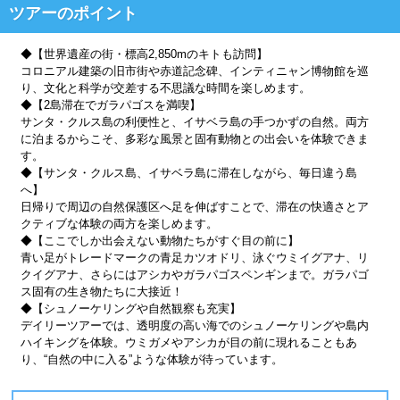
ツアーのポイント
◆【世界遺産の街・標高2,850mのキトも訪問】
コロニアル建築の旧市街や赤道記念碑、インティニャン博物館を巡
り、文化と科学が交差する不思議な時間を楽しめます。
◆【2島滞在でガラパゴスを満喫】
サンタ・クルス島の利便性と、イサベラ島の手つかずの自然。両方
に泊まるからこそ、多彩な風景と固有動物との出会いを体験できま
す。
◆【サンタ・クルス島、イサベラ島に滞在しながら、毎日違う島
へ】
日帰りで周辺の自然保護区へ足を伸ばすことで、滞在の快適さとア
クティブな体験の両方を楽しめます。
◆【ここでしか出会えない動物たちがすぐ目の前に】
青い足がトレードマークの青足カツオドリ、泳ぐウミイグアナ、リ
クイグアナ、さらにはアシカやガラパゴスペンギンまで。ガラパゴ
ス固有の生き物たちに大接近！
◆【シュノーケリングや自然観察も充実】
デイリーツアーでは、透明度の高い海でのシュノーケリングや島内
ハイキングを体験。ウミガメやアシカが目の前に現れることもあ
り、“自然の中に入る”ような体験が待っています。