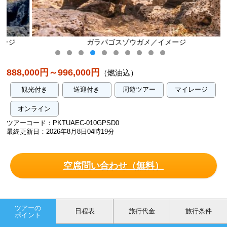
ガラパゴスゾウガメ／イメージ
888,000円～996,000円
（燃油込）
観光付き
送迎付き
周遊ツアー
マイレージ
オンライン
ツアーコード：PKTUAEC-010GPSD0
最終更新日：2026年8月8日04時19分
空席問い合わせ（無料）
ツアーの
日程表
旅行代金
旅行条件
ポイント