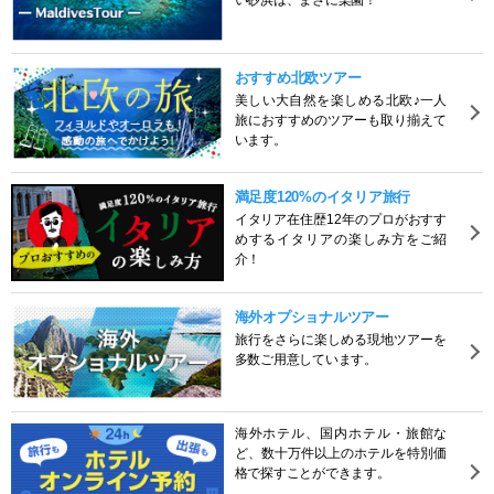
い砂浜は、まさに楽園！
おすすめ北欧ツアー
美しい大自然を楽しめる北欧♪一人
旅におすすめのツアーも取り揃えて
います。
満足度120%のイタリア旅行
イタリア在住歴12年のプロがおすす
めするイタリアの楽しみ方をご紹
介！
海外オプショナルツアー
旅行をさらに楽しめる現地ツアーを
多数ご用意しています。
海外ホテル、国内ホテル・旅館な
ど、数十万件以上のホテルを特別価
格で探すことができます。