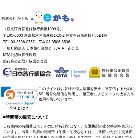
株式会社 かもめ
（観光庁長官登録旅行業第1009号）
〒105-0003 東京都港区西新橋1-10-2 住友生命西新橋ビルB1階
TEL 03-3506-0757 FAX 03-3506-8536
一般社団法人 日本旅行業協会（JATA）正会員
IATA公認旅客代理店
旅行業公正取引協議会会員
このサイトはお客様の個人情報を安全に送受信するために
SSL暗号化通信を利用し、第三者によるデータの改ざんや
盗用を防いでいます。
SSLとは？
■時間帯の目安について
日程表内の時間帯はホテルの出発時刻ではなく、交通機関の出発時刻を表示し
ています。出発・到着の時間帯（午前・午後など）は、ご利用いただく交通便
や交通事情などにより変更となる場合がありますので、ご出発前にお渡しする