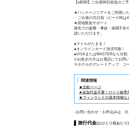
【e割90】ご出発90日前迄のご予
★パッケージツアーをご利用い
・ご出発の31日前（ピーク時は
★現地緊急サポート
旅先での盗難・事故・体調不良
談いただけます。
●マイルがたまる！
●オンラインカード決済可能！
●VISAまたはMASTERなら
※お急ぎの方はお電話にてお問
※ホテルのグレードアップ、コ
関連情報
★北欧ページ
★追加代金不要！ひとり旅専
★フィンランドの基本情報な
↓お問い合わせ・お申込みは、
旅行代金
(おひとり様あたり)