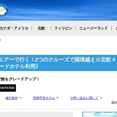
カナダ・アメリカ
北欧
フィリピン
ニュージーランド
細
エアーで行く！2つのクルーズで国境越え☆北欧４
ダードホテル利用》
で旅をグレードアップ！
CSHTSTD0
旅行条件
利用予定ホテル
お申し込みに関して
最終