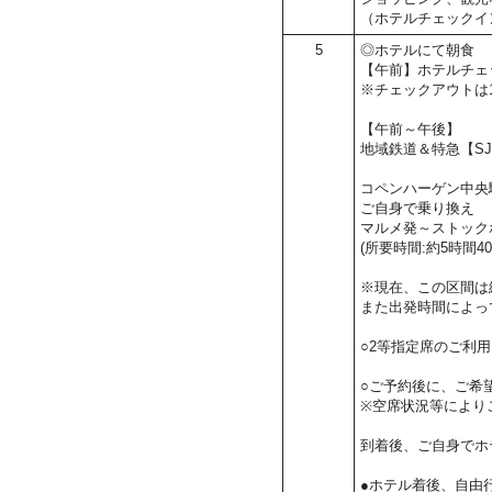
（ホテルチェックイ
5
◎ホテルにて朝食
【午前】ホテルチェ
※チェックアウトは1
【午前～午後】
地域鉄道＆特急【SJ2
コペンハーゲン中央駅
ご自身で乗り換え
マルメ発～ストックホル
(所要時間:約5時間40
※現在、この区間は
また出発時間によっ
○2等指定席のご利
○ご予約後に、ご希
※空席状況等により
到着後、ご自身でホ
●ホテル着後、自由