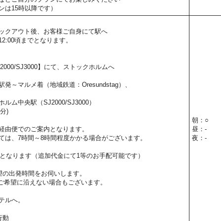
ンは15時以降です）
ックアウト後、お客様ご自身にて駅へ
2:00頃までとなります。
000/SJ3000】にて、ストックホルムへ
発～マルメ着（地域鉄道：Oresundstag）、
ム中央駅（SJ2000/SJ3000）
分)
朝：○
経由便でのご案内となります。
昼：-
ては、7時間～8時間程度かかる場合がございます。
夜：-
用となります（追加代金にて1等のお手配可能です）
望の出発時間をお伺いします。
ご希望に沿えない場合もございます。
テルへ。
行動