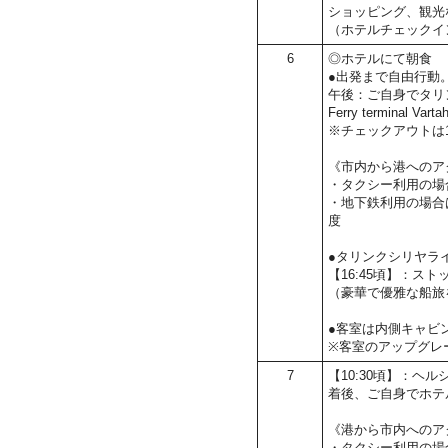
ショッピング、観光
（ホテルチェックイ
6
◎ホテルにて朝食
●出発まで自由行動
午後：ご自身でタリ
Ferry terminal Var
※チェックアウトは1
《市内から港へのア
・タクシー利用の場
・地下鉄利用の場合は
度
●タリンクシリヤラ
【16:45頃】：ス
（豪華で優雅な船旅
●客室は内側キャビ
※客室のアップグレ
7
【10:30頃】：ヘルシ
着後、ご自身でホテ
《港から市内へのア
・タクシー利用の場