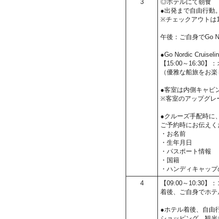
3
◎ホテルにて朝食
●出発まで自由行動
※チェックアウトは1
午後：ご自身でGo No
●Go Nordic Cru
【15:00～16:3
（優雅な船旅をお楽
●客室は内側キャビ
※客室のアップグレ
●クルーズ手配時に
ご予約時にお伝えく
・お名前
・生年月日
・パスポート情報
・国籍
・ハンディキャップ
4
【09:00～10:3
着後、ご自身でホテ
●ホテル着後、自由
ショッピング、観光