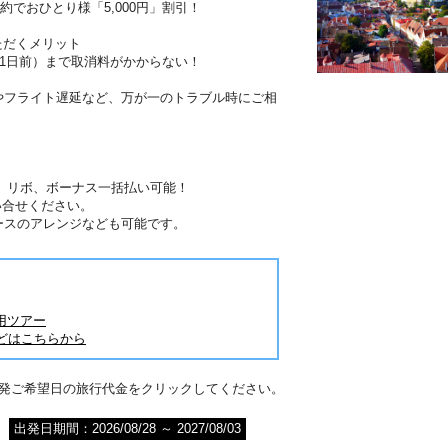
約でおひとり様「5,000円」割引！
ただくメリット
41日前）まで取消料がかからない！
やフライト遅延など、万が一のトラブル時にご相
分割、リボ、ボーナス一括払い可能！
い合せください。
ースのアレンジなども可能です。
用ツアー
どはこちらから
出発ご希望日の旅行代金をクリックしてください。
出発日期間：2026/08/28 ～ 2027/08/03