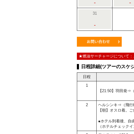
-
-
31
-
★燃油サーチャージについて：
日程詳細(ツアーのスケジ
日程
1
【21:50】羽田発
2
ヘルシンキ⇒（飛行
【朝】オスロ着。ご
●ホテル到着後、自
（ホテルチェックイ