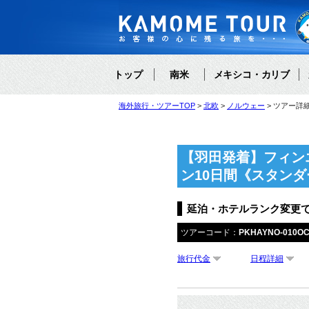
トップ
南米
メキシコ・カリブ
海外旅行・ツアーTOP
北欧
ノルウェー
ツアー詳
【羽田発着】フィン
ン10日間《スタン
延泊・ホテルランク変更
ツアーコード：
PKHAYNO-010O
旅行代金
日程詳細