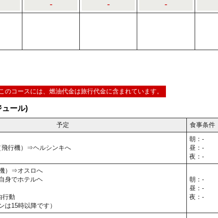
-
-
-
このコースには、燃油代金は旅行代金に含まれています。
ュール)
予定
食事条件
朝：-
⇒（飛行機）⇒ヘルシンキへ
昼：-
夜：-
機）⇒オスロへ
自身でホテルヘ
朝：-
昼：-
由行動
夜：-
ンは15時以降です）