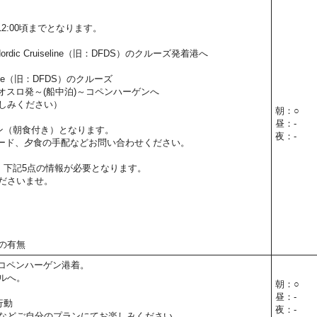
。
2:00頃までとなります。
rdic Cruiseline（旧：DFDS）のクルーズ発着港へ
iseline（旧：DFDS）のクルーズ
0】：オスロ発～(船中泊)～コペンハーゲンへ
しみください）
朝：○
昼：-
ン（朝食付き）となります。
夜：-
ード、夕食の手配などお問い合わせください。
、下記5点の情報が必要となります。
ださいませ。
の有無
0】：コペンハーゲン港着。
ルへ。
朝：○
昼：-
行動
夜：-
などご自分のプランにてお楽しみください