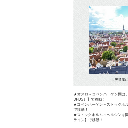
世界遺産
★オスロ～コペンハーゲン間は、大型客船
DFDS）】で移動！
★コペンハーゲン～ストックホルム
で移動！
★ストックホルム～ヘルシンキ
ライン】で移動！