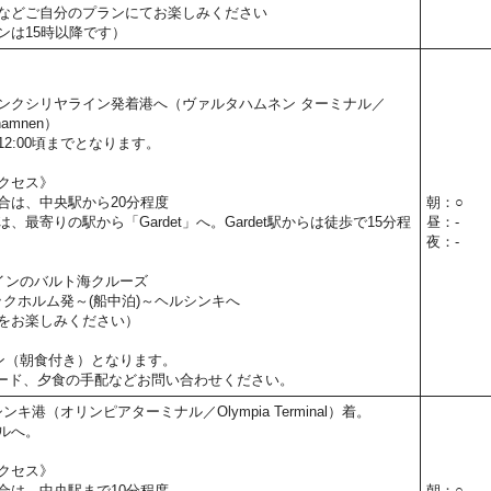
などご自分のプランにてお楽しみください
ンは15時以降です）
。
ンクシリヤライン発着港へ（ヴァルタハムネン ターミナル／
tahamnen）
2:00頃までとなります。
クセス》
合は、中央駅から20分程度
朝：○
、最寄りの駅から「Gardet」へ。Gardet駅からは徒歩で15分程
昼：-
夜：-
インのバルト海クルーズ
トックホルム発～(船中泊)～ヘルシンキへ
をお楽しみください）
ン（朝食付き）となります。
ード、夕食の手配などお問い合わせください。
ンキ港（オリンピアターミナル／Olympia Terminal）着。
ルへ。
クセス》
合は、中央駅まで10分程度
朝：○