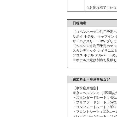
☆お疲れ様でした☆
日程備考
【コペンハーゲン利用予定ホ
サボイ ホテル、キャブイン 
ザ・ハクスリー・BW プリ
【ヘルシンキ利用予定ホテル
スカンディック カイサニエ
ソコス ホテル アルバートの
※ホテル指定は別途お見積も
追加料金・注意事項など
【事前座席指定】
東京⇔ヘルシンキ（1区間あ
・スタンダードシート：49
・プリファードシート：59
・コンフォートシート：99
・フロントシート：119ユー
・レッグルームシート：119