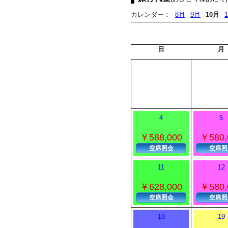
カレンダー：
8月
9月
10月
日
月
4
5
￥588,000
￥580,
空席照会
空席照
11
12
￥628,000
￥580,
空席照会
空席照
18
19