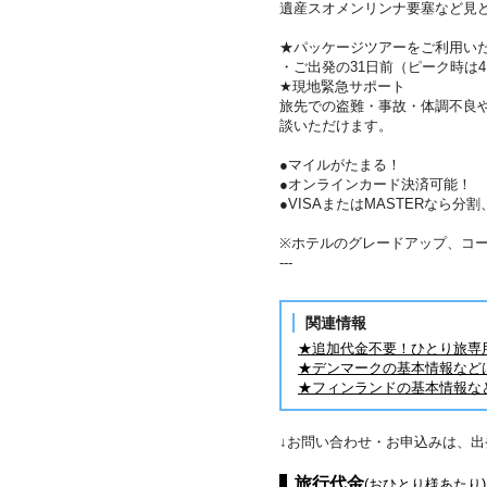
遺産スオメンリンナ要塞など見
★パッケージツアーをご利用い
・ご出発の31日前（ピーク時は
★現地緊急サポート
旅先での盗難・事故・体調不良
談いただけます。
●マイルがたまる！
●オンラインカード決済可能！
●VISAまたはMASTERなら
※ホテルのグレードアップ、コ
---
関連情報
★追加代金不要！ひとり旅専
★デンマークの基本情報など
★フィンランドの基本情報な
↓お問い合わせ・お申込みは、
旅行代金
(おひとり様あたり)