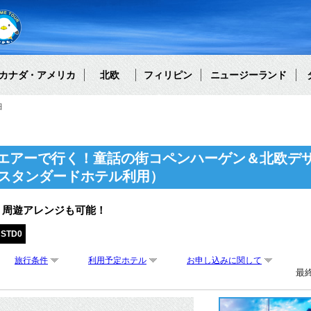
カナダ・アメリカ
北欧
フィリピン
ニュージーランド
細
エアーで行く！童話の街コペンハーゲン＆北欧デ
（スタンダードホテル利用）
・周遊アレンジも可能！
HSTD0
旅行条件
利用予定ホテル
お申し込みに関して
最終