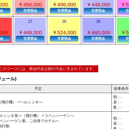
000
￥456,000
￥496,000
￥448,000
￥5
会
空席照会
空席照会
空席照会
空
27
28
29
000
￥448,000
￥524,000
￥480,000
￥5
会
空席照会
空席照会
空席照会
空
このコースには、燃油代金は旅行代金に含まれています。
ュール)
予定
食事条件
朝：-
⇒（飛行機）⇒ヘルシンキへ
昼：-
夜：-
40】ヘルシンキ発⇒（飛行機）⇒コペンハーゲンへ
朝：-
30】コペンハーゲン着。ご自身でホテルヘ
昼：-
由行動
夜：-