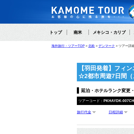
トップ
南米
メキシコ・カリブ
海外旅行・ツアーTOP
北欧
デンマーク
ツアー詳
【羽田発着】フィン
☆2都市周遊7日間
延泊・ホテルランク変更
ツアーコード：
PKHAYDK-007C
旅行代金
日程詳細