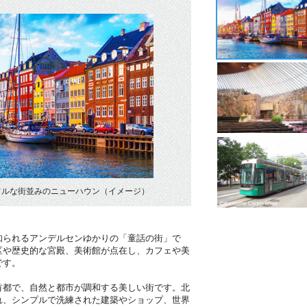
フルな街並みのニューハウン（イメージ）
）
知られるアンデルセンゆかりの「童話の街」で
区や歴史的な宮殿、美術館が点在し、カフェや美
です。
首都で、自然と都市が調和する美しい街です。北
れ、シンプルで洗練された建築やショップ、世界