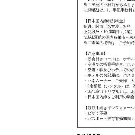
※ご出発の28日前から承り
※1手配あたり、手配手数料と
【日本国内線特別料金】
伊丹、関西、名古屋：無料
上記以外：10,000円（片道）
※JAL運航の国内各都市⇔
※ご希望の場合は、ご予約時
【注意事項】
・朝食付きコースは、ホテル
・空港での搭乗手続き、ホテ
・空港・駅及びホテルでのポ
・ホテルのお部屋は、バスタ
・ハネムーナー、ご夫婦、カ
・1名部屋（シングル）は、
・3名1室（トリプル）は、
・日本国内線をご利用の場合
【渡航手続きインフォメーシ
・ビザ：不要
・パスポート残存有効期間：