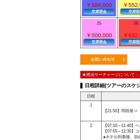
￥584,000
￥552,
空席照会
空席照
25
26
￥500,000
￥632,
空席照会
空席照
★燃油サーチャージについて：
日程詳細(ツアーのスケジ
日程
1
【21:50】羽田発
2
【07:10～11:
【07:55～12:
●ホテル到着後、自