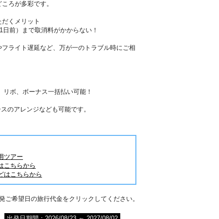
どころが多彩です。
ただくメリット
41日前）まで取消料がかからない！
やフライト遅延など、万が一のトラブル時にご相
分割、リボ、ボーナス一括払い可能！
ースのアレンジなども可能です。
用ツアー
はこちらから
どはこちらから
出発ご希望日の旅行代金をクリックしてください。
出発日期間：2026/08/23 ～ 2027/08/02