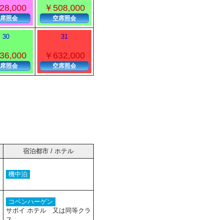
28,000
￥508,000
席照会
空席照会
30
31
36,000
￥632,000
席照会
空席照会
宿泊都市 / ホテル
機中泊
コペンハーゲン
サボイ ホテル 又は同等クラ
ス