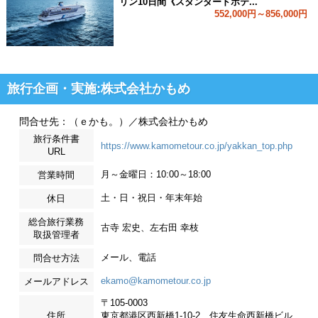
リン10日間《スタンダードホテ...
552,000円～856,000円
旅行企画・実施:株式会社かもめ
問合せ先：（ｅかも。）／株式会社かもめ
旅行条件書
https://www.kamometour.co.jp/yakkan_top.php
URL
月～金曜日：10:00～18:00
営業時間
土・日・祝日・年末年始
休日
総合旅行業務
古寺 宏史、左右田 幸枝
取扱管理者
メール、電話
問合せ方法
ekamo@kamometour.co.jp
メールアドレス
〒105-0003
住所
東京都港区西新橋1-10-2 住友生命西新橋ビル