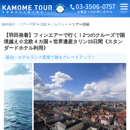
海外旅行・ツアーTOP
北欧
ノルウェー
ツアー詳細
【羽田発着】フィンエアーで行く！2つのクルーズで国
境越え☆北欧４カ国＋世界遺産タリン15日間《スタン
ダードホテル利用》
延泊・ホテルランク変更で旅をグレードアップ！